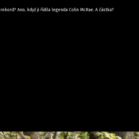
rekord? Ano, když ji řídila legenda Colin McRae. A částka?
Auta
Elektro
Rally
Motorsport
Testy aut
Novinky ze světa EV
Ostatní
Pit Lane
Novinky
Testy elektromobilů
Tiskovky
Češi v akci
Eko
Trh s elektromobily
Rozhovory
FIA CEZ & Poháry
Spy
Dakar
Mezinárodní scéna
Historie
Z domova
Zajímavosti
Ze světa
Technika
Ekonomika
Český trh
Tuning
Profi