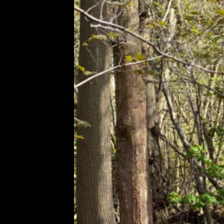
Etický kodex
Kontakt
V
Provozovatelem serveru 