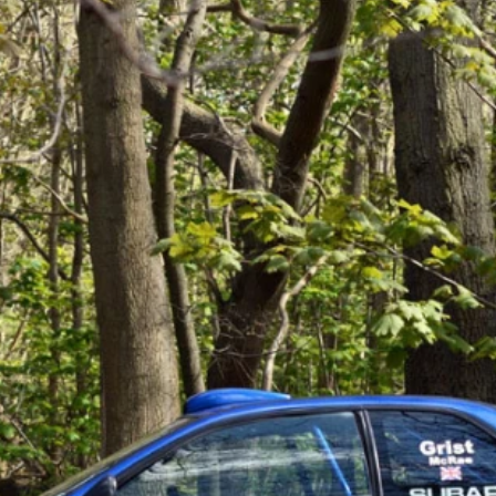
ydavatel
Inzerce
Osobní údaje / Cookies
autoroad.cz je INCORP MEDIA GROUP s.r.o., IČ: 118 23 054