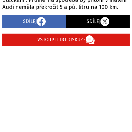
Audi neměla překročit 5 a půl litru na 100 km.
SDÍLEJ
SDÍLEJ
Provozovatelem serveru autoroad.cz je
INCORP MEDIA GROUP s.r.o., IČ: 118 23 054
VSTOUPIT DO DISKUZE