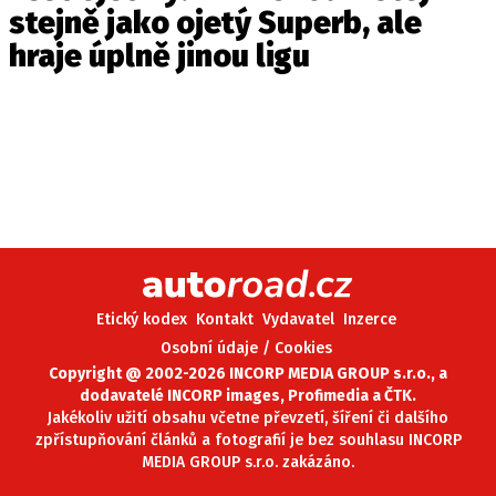
stejně jako ojetý Superb, ale
hraje úplně jinou ligu
Etický kodex
Kontakt
Vydavatel
Inzerce
Osobní údaje / Cookies
Copyright @ 2002-2026 INCORP MEDIA GROUP s.r.o., a
dodavatelé INCORP images, Profimedia a ČTK.
Jakékoliv užití obsahu včetne převzetí, šíření či dalšího
zpřístupňování článků a fotografií je bez souhlasu INCORP
MEDIA GROUP s.r.o. zakázáno.