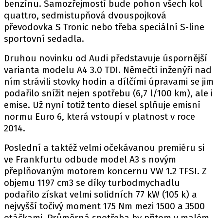
PIT LANE
benzínu. Samozřejmostí bude pohon všech kol
quattro, sedmistupňová dvouspojková
ČEŠI V AKCI
převodovka S Tronic nebo třeba speciální S-line
FIA CEZ & POHÁRY
sportovní sedadla.
MEZINÁRODNÍ SCÉNA
Druhou novinku od Audi představuje úspornější
varianta modelu A4 3.0 TDI. Němečtí inženýři nad
SLEDUJTE NÁS NA
|
ním strávili stovky hodin a dílčími úpravami se jim
podařilo snížit nejen spotřebu (6,7 l/100 km), ale i
emise. Už nyní totiž tento diesel splňuje emisní
Máte příběh, fotku nebo video?
normu Euro 6, která vstoupí v platnost v roce
Pošlete e-mail na autoroad.cz
2014.
Poslední a taktéž velmi očekávanou premiéru si
ETICKÝ KODEX
ve Frankfurtu odbude model A3 s novým
KONTAKT
přeplňovaným motorem koncernu VW 1.2 TFSI. Z
objemu 1197 cm3 se díky turbodmychadlu
VYDAVATEL
podařilo získat velmi solidních 77 kW (105 k) a
INZERCE
nejvyšší točivý moment 175 Nm mezi 1500 a 3500
OSOBNÍ ÚDAJE / COOKIES
otáčkami. Průměrná spotřeba by přitom v malém