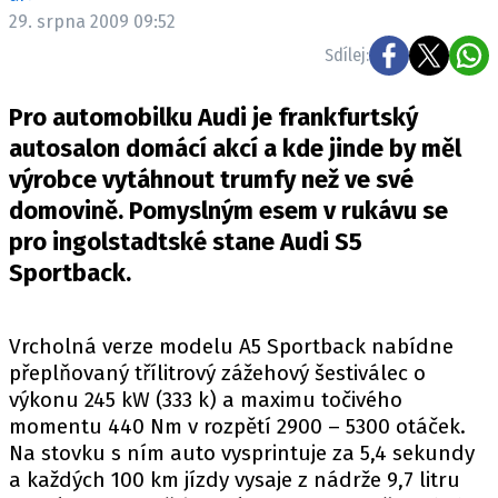
ELEKTRO
29. srpna 2009 09:52
Sdílej:
NOVINKY ZE SVĚTA EV
TESTY ELEKTROMOBILŮ
Pro automobilku Audi je frankfurtský
TRH S ELEKTROMOBILY
autosalon domácí akcí a kde jinde by měl
výrobce vytáhnout trumfy než ve své
RALLY
domovině. Pomyslným esem v rukávu se
OSTATNÍ
pro ingolstadtské stane Audi S5
TISKOVKY
Sportback.
ROZHOVORY
DAKAR
Vrcholná verze modelu A5 Sportback nabídne
Z DOMOVA
přeplňovaný třílitrový zážehový šestiválec o
výkonu 245 kW (333 k) a maximu točivého
ZE SVĚTA
momentu 440 Nm v rozpětí 2900 – 5300 otáček.
MOTORSPORT
Na stovku s ním auto vysprintuje za 5,4 sekundy
a každých 100 km jízdy vysaje z nádrže 9,7 litru