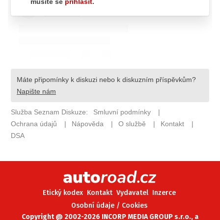
ELEKTRO
NOVINKY ZE SVĚTA EV
TESTY ELEKTROMOBILŮ
TRH S ELEKTROMOBILY
RALLY
OSTATNÍ
TISKOVKY
ROZHOVORY
DAKAR
Z DOMOVA
ZE SVĚTA
Etický kodex
Kontakt
Vydavatel
Inzerce
MOTORSPORT
Osobní údaje / Cookies
Copyright @ 2002-2026 INCORP MEDIA GROUP s.r.o., a