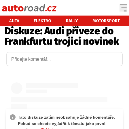
AUTA
AUTA
ELEKTRO
RALLY
MOTORSPORT
Diskuze: Audi přiveze do
TESTY AUT
Frankfurtu trojici novinek
NOVINKY
EKO
SPY
HISTORIE
ZAJÍMAVOSTI
TECHNIKA
EKONOMIKA
ČESKÝ TRH
TUNING
PROFI