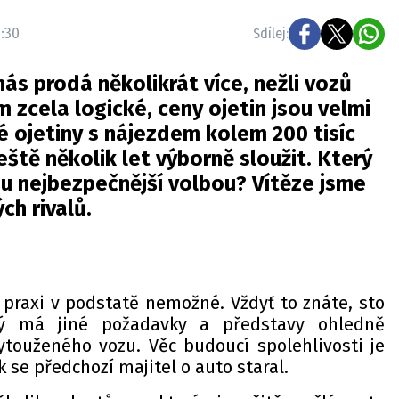
1:30
Sdílej:
nás prodá několikrát více, nežli vozů
 zcela logické, ceny ojetin jsou velmi
é ojetiny s nájezdem kolem 200 tisíc
ště několik let výborně sloužit. Který
ou nejbezpečnější volbou? Vítěze jsme
ých rivalů.
v praxi v podstatě nemožné. Vždyť to znáte, sto
ždý má jiné požadavky a představy ohledně
vytouženého vozu. Věc budoucí spolehlivosti je
k se předchozí majitel o auto staral.