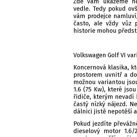
Zde vám ukážeme něk
vedle. Tedy pokud ovš
vám prodejce namluví,
často, ale vždy vůz 
historie mohou předsta
Volkswagen Golf VI var
Koncernová klasika, kt
prostorem uvnitř a do
možnou variantou jsou
1.6 (75 Kw), které js
řidiče, kterým nevadí
častý nízký nájezd. N
dálnici jistě nepotěší
Pokud jezdíte převážně
dieselový motor 1.6/