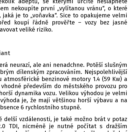
olik adeptů, se kterými určitě nešlápnete
em nekoupíte první „vylítanou vránu“, o které
 jaká je to „voňavka“. Sice to opakujeme velmi
před koupí řádně prověřte – vozy bez jasné
vovat veliké riziko.
iant
erá neurazí, ale ani nenadchne. Potěší slušným
brým dílenským zpracováním. Nejspolehlivější
 atmosférické benzinové motory 1.4 (59 Kw) a
ou vhodné především do městského provozu pro
 horší dynamika vozu. Velikou výhodou je velmi
evýhoda je, že mají většinou horší výbavu a na
 absence 6 rychlostního stupně.
 delší vzdálenosti, je také možno brát v potaz
2.0 TDI, nicméně je nutné počítat s dražším