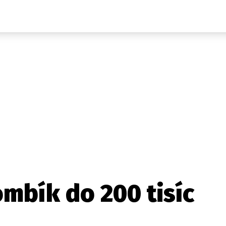
Auta
Elektro
Rally
Motorsport
Testy aut
Novinky ze světa EV
Ostatní
Pit Lane
Novinky
Testy elektromobilů
Tiskovky
Češi v akci
Eko
Trh s elektromobily
Rozhovory
FIA CEZ & Poháry
Spy
Dakar
Mezinárodní scéna
Historie
Z domova
Zajímavosti
Ze světa
Technika
Ekonomika
ombík do 200 tisíc
Český trh
Tuning
Profi