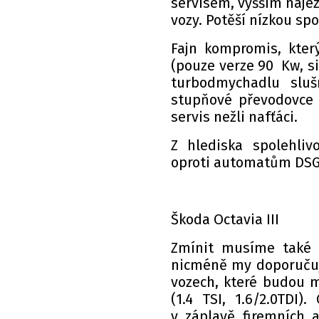
servisem, vyšším náje
vozy. Potěší nízkou sp
Fajn kompromis, kter
(pouze verze 90 Kw, si
turbodmychadlu slu
stupňové převodovce s
servis nežli nafťáci.
Z hlediska spolehli
oproti automatům DSG
Škoda Octavia III
Zmínit musíme také n
nicméně my doporučuje
vozech, které budou 
(1.4 TSI, 1.6/2.0TDI)
v záplavě firemních 