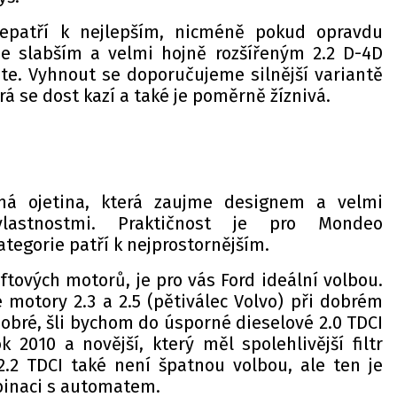
nepatří k nejlepším, nicméně pokud opravdu
se slabším a velmi hojně rozšířeným 2.2 D-4D
e. Vyhnout se doporučujeme silnější variantě
rá se dost kazí a také je poměrně žíznivá.
ná ojetina, která zaujme designem a velmi
vlastnostmi. Praktičnost je pro Mondeo
tegorie patří k nejprostornějším.
ftových motorů, je pro vás Ford ideální volbou.
 motory 2.3 a 2.5 (pětiválec Volvo) při dobrém
obré, šli bychom do úsporné dieselové 2.0 TDCI
k 2010 a novější, který měl spolehlivější filtr
2.2 TDCI také není špatnou volbou, ale ten je
binaci s automatem.