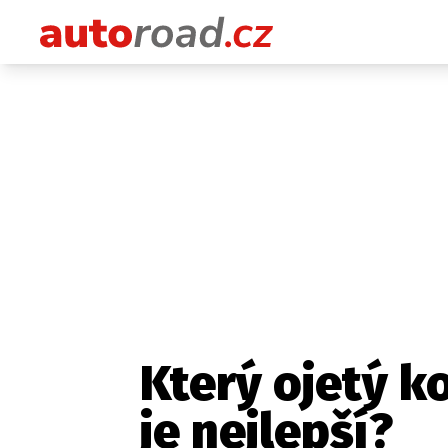
Který ojetý k
je nejlepší?