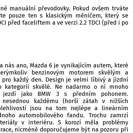
né manuální převodovky. Pokud ovšem trváte
te pouze ten s klasickým měničem, který se
DCI před faceliftem a ve verzi 2.2 TDCI (před i po
a nás ano, Mazda 6 je vynikajícím autem, které
terýmkoliv benzinovým motorem skvělým a
pro každý den. Design je velmi líbivý a jízdní
to kategorii skvělé. Ne nadarmo o ní mnoho
že jezdí jako BMW 3 s předním pohonem.
 nesednou každému (horší zátah v nižších
lehlivostí jsou na tom nejlépe a lineárním
dnoho automobilového fandu. Trochu zamrzí
teriály v interiéru. S korozí měla problémy
race, nicméně doporučujeme být na pozoru při