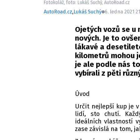
Fotokoláž, foto: Lukáš Suchý, AutoRoad.cz
AutoRoad.cz
,
Lukáš Suchý
6. ledna 2021 2
Ojetých vozů se u 
nových. Je to ovšem
lákavé a desetilet
kilometrů mohou je
je ale podle nás t
vybírali z pěti různ
Úvod
Určit nejlepší kup je 
lidí, sto chutí. Ka
ideálních vlastností 
zase závislá na tom, ja