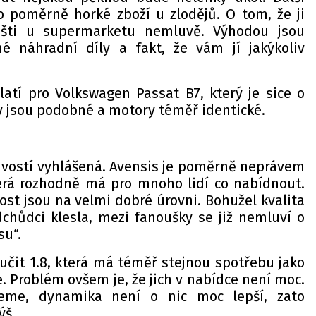
o poměrně horké zboží u zlodějů. O tom, že ji
išti u supermarketu nemluvě. Výhodou jsou
 náhradní díly a fakt, že vám jí jakýkoliv
atí pro Volkswagen Passat B7, který je sice o
ny jsou podobné a motory téměř identické.
livostí vyhlášená. Avensis je poměrně neprávem
terá rozhodně má pro mnoho lidí co nabídnout.
vost jsou na velmi dobré úrovni. Bohužel kvalita
dchůdci klesla, mezi fanoušky se již nemluví o
su“.
učit 1.8, která má téměř stejnou spotřebu jako
pe. Problém ovšem je, že jich v nabídce není moc.
jeme, dynamika není o nic moc lepší, zato
ýš.