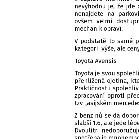
nevýhodou je, že jde 
nenajdete na parkov
ovšem velmi dostupné
mechanik opraví.
V podstatě to samé pl
kategorii výše, ale ce
Toyota Avensis
Toyota je svou spoleh
přehlížená ojetina, k
Praktičnost i spolehli
zpracování oproti pře
tzv „asijském mercede
Z benzinů se dá dopor
slabší 1.6, ale jede lé
Dvoulitr nedoporuču
spotřeba je mnohem v