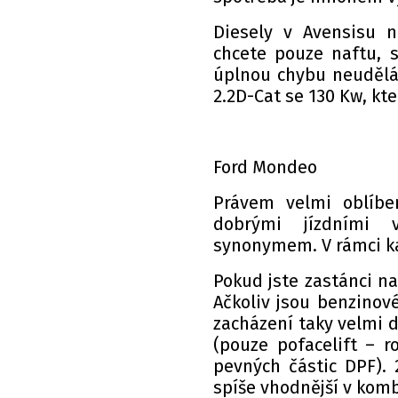
Diesely v Avensisu 
chcete pouze naftu, 
úplnou chybu neudělát
2.2D-Cat se 130 Kw, kte
Ford Mondeo
Právem velmi oblíbe
dobrými jízdními 
synonymem. V rámci ka
Pokud jste zastánci na
Ačkoliv jsou benzinové
zacházení taky velmi d
(pouze pofacelift – ro
pevných částic DPF). 
spíše vhodnější v kom