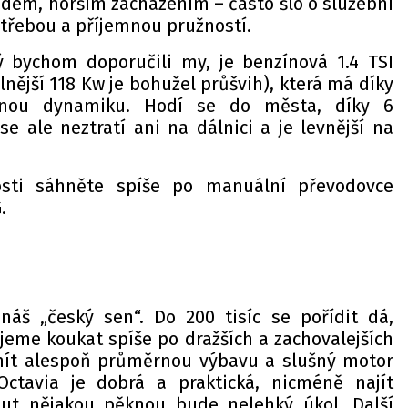
zdem, horším zacházením – často šlo o služební
otřebou a příjemnou pružností.
ý bychom doporučili my, je benzínová 1.4 TSI
lnější 118 Kw je bohužel průšvih), která má díky
šnou dynamiku. Hodí se do města, díky 6
e ale neztratí ani na dálnici a je levnější na
vosti sáhněte spíše po manuální převodovce
.
áš „český sen“. Do 200 tisíc se pořídit dá,
me koukat spíše po dražších a zachovalejších
mít alespoň průměrnou výbavu a slušný motor
. Octavia je dobrá a praktická, nicméně najít
aut nějakou pěknou bude nelehký úkol. Další