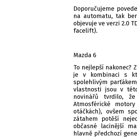
Doporučujeme povede
na automatu, tak ber
objevuje ve verzi 2.0 T
facelift).
Mazda 6
To nejlepší nakonec? Z
je v kombinaci s k
spolehlivým parťákem 
vlastnosti jsou v té
novinářů tvrdilo, 
Atmosférické motory
otáčkách), ovšem spo
zátahem potěší neje
občasné lacinější ma
hlavně předchozí gene