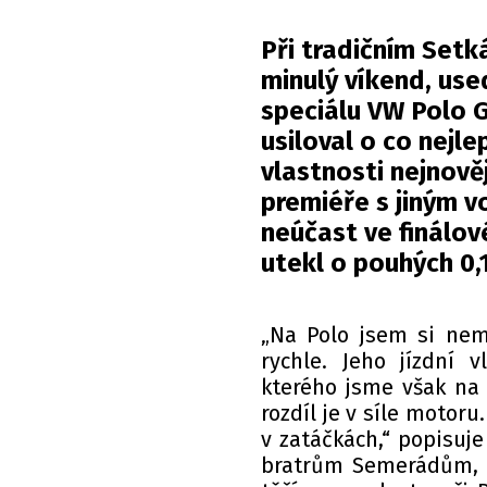
Při tradičním Setk
minulý víkend, use
speciálu VW Polo G
usiloval o co nejle
vlastnosti nejnověj
premiéře s jiným v
neúčast ve finálov
utekl o pouhých 0,1
„Na Polo jsem si nem
rychle. Jeho jízdní 
kterého jsme však na 
rozdíl je v síle motoru
v zatáčkách,“ popisuj
bratrům Semerádům, na