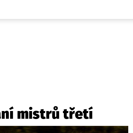
Auta
Elektro
Rally
Motorsport
Testy aut
Novinky ze světa EV
Ostatní
Pit Lane
Novinky
Testy elektromobilů
Tiskovky
Češi v akci
Eko
Trh s elektromobily
Rozhovory
FIA CEZ & Poháry
Spy
Dakar
Mezinárodní scéna
Historie
Z domova
Zajímavosti
Ze světa
Technika
Ekonomika
ní mistrů třetí
Český trh
Tuning
Profi