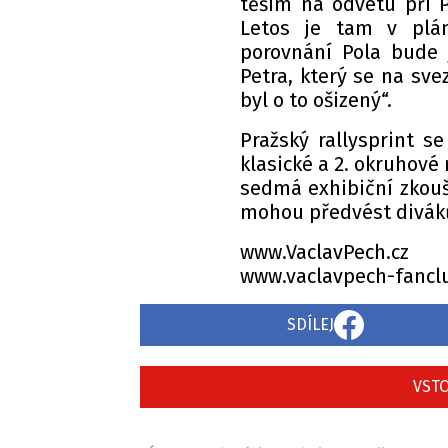
těším na odvetu při P
Letos je tam v plán
porovnání Pola bude 
Petra, který se na sv
byl o to ošizený“.
Pražský rallysprint se
klasické a 2. okruhové 
sedmá exhibiční zkouš
mohou předvést divá
www.V
www.vaclavpech-fancl
SDÍLEJ
VSTO