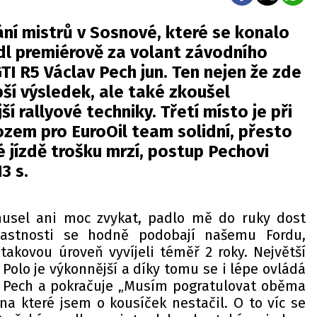
ání mistrů v Sosnové, které se konalo
dl premiérově za volant závodního
TI R5 Václav Pech jun. Ten nejen že zde
pší výsledek, ale také zkoušel
ší rallyové techniky. Třetí místo je při
ozem pro EuroOil team solidní, přesto
é jízdě trošku mrzí, postup Pechovi
3 s.
usel ani moc zvykat, padlo mě do ruky dost
vlastnosti se hodně podobají našemu Fordu,
takovou úroveň vyvíjeli téměř 2 roky. Největší
. Polo je výkonnější a díky tomu se i lépe ovládá
e Pech a pokračuje „Musím pogratulovat oběma
 které jsem o kousíček nestačil. O to víc se