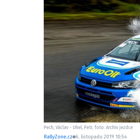
Etický kodex
Kontakt
V
Provozovatelem serveru 
Pech, Václav - Uhel, Petr, foto: Archiv jezdce
RallyZone.cz
6. listopadu 2019 10:54