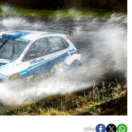
ydavatel
Inzerce
Osobní údaje / Cookies
autoroad.cz je INCORP MEDIA GROUP s.r.o., IČ: 118 23 054
Sdílej: