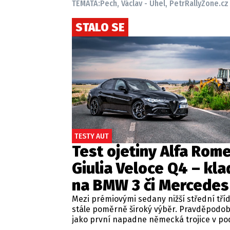
TÉMATA:
Pech, Václav - Uhel, Petr
RallyZone.cz
STALO SE
TESTY AUT
Test ojetiny Alfa Rom
Giulia Veloce Q4 – kla
na BMW 3 či Mercedes
Mezi prémiovými sedany nižší střední tří
stále poměrně široký výběr. Pravděpodo
jako první napadne německá trojice v p
BMW řady 3, Mercedes-Benz třídy C a Audi