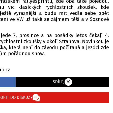
ražském rallyesprintu, kde oba také pojedou.
u víc klasických rychlostních zkoušek, kde
ještě výraznější a budu mít vedle sebe opět
ezení ve VW už také se zájmem těší a v Sosnové
 jede 7. prosince a na posádky letos čekají 4.
rychlostní zkoušky v okolí Strahova. Novinkou je
ka, která není do závodu počítaná a jezdci zde
kům pořádnou show.
aclavPech.cz
ub.cz
SDÍLEJ
UPIT DO DISKUZE