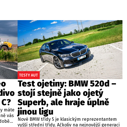
TESTY AUT
eo
Test ojetiny: BMW 520d –
divo
stojí stejně jako ojetý
 C?
Superb, ale hraje úplně
jinou ligu
dy máte
bně vás
Nové BMW třídy 5 je klasickým reprezentantem
odobě
vyšší střední třídy. Ačkoliv na nejnovější generaci
 A4.