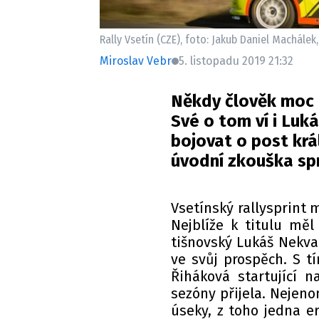
Rally Vsetín (CZE), foto: Jakub Daniel Machálek
Miroslav Vebr
5. listopadu 2019 21:32
Někdy člověk moc c
Své o tom ví i Luká
bojovat o post krá
úvodní zkouška spr
Vsetínský rallysprint 
Nejblíže k titulu mě
tišnovský Lukáš Nekva
ve svůj prospěch. S t
Řiháková startující 
sezóny přijela. Nejen
úseky, z toho jedna e