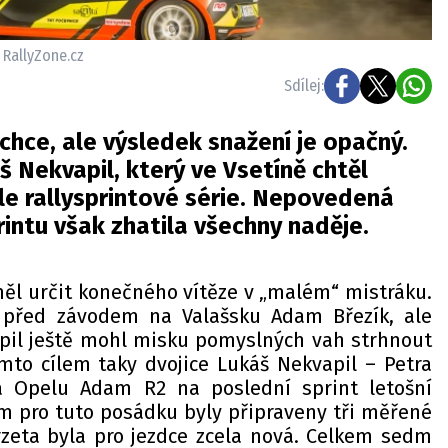
, RallyZone.cz
Sdílej:
hce, ale výsledek snažení je opačný.
š Nekvapil, který ve Vsetíně chtěl
le rallysprintové série. Nepovedená
intu však zhatila všechny naděje.
měl určit konečného vítěze v „malém“ mistráku.
l před závodem na Valašsku Adam Březík, ale
pil ještě mohl misku pomyslných vah strhnout
ímto cílem taky dvojice Lukáš Nekvapil – Petra
na Opelu Adam R2 na poslední sprint letošní
om pro tuto posádku byly připraveny tři měřené
rzeta byla pro jezdce zcela nová. Celkem sedm