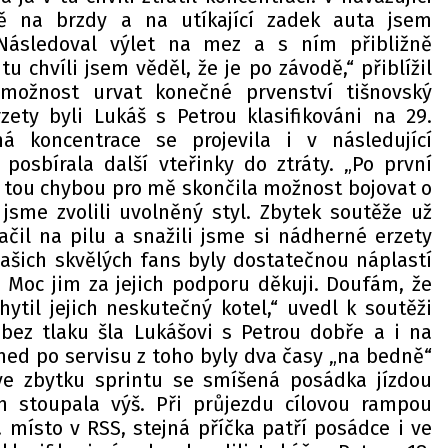
ě na brzdy a na utíkající zadek auta jsem
 Následoval výlet na mez a s ním přibližně
u chvíli jsem věděl, že je po závodě,“ přiblížil
y možnost urvat konečné prvenství tišnovský
rzety byli Lukáš s Petrou klasifikováni na 29.
á koncentrace se projevila i v následující
posbírala další vteřinky do ztráty. „Po první
e tou chybou pro mě skončila možnost bojovat o
 jsme zvolili uvolněný styl. Zbytek soutěže už
lačil na pilu a snažili jsme si nádherné erzety
našich skvělých fans byly dostatečnou náplastí
Moc jim za jejich podporu děkuji. Doufám, že
ytil jejich neskutečný kotel,“ uvedl k soutěži
 bez tlaku šla Lukášovi s Petrou dobře a i na
ned po servisu z toho byly dva časy „na bedně“
ve zbytku sprintu se smíšená posádka jízdou
ch stoupala výš. Při průjezdu cílovou rampou
 místo v RSS, stejná příčka patří posádce i ve