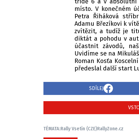
třídě 6 a v absolutní 
místo. V konečném úč
Petra Řiháková stříbr
Adamu Březíkovi k vítě
zvítězit, a tudíž je t
diktát a pohodu v au
účastnit závodů, na
Uvidíme se na Mikuláš
Roman Kosťa Koscelník
předeslal další start L
SDÍLEJ
VSTO
TÉMATA:
Rally Vsetín (CZE)
RallyZone.cz