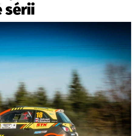
 sérii
ydavatel
Inzerce
Osobní údaje / Cookies
autoroad.cz je INCORP MEDIA GROUP s.r.o., IČ: 118 23 054