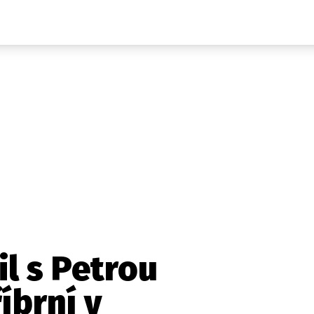
Auta
Elektro
Rally
Motorsport
Testy aut
Novinky ze světa EV
Ostatní
Pit Lane
Novinky
Testy elektromobilů
Tiskovky
Češi v akci
Eko
Trh s elektromobily
Rozhovory
FIA CEZ & Poháry
Spy
Dakar
Mezinárodní scéna
Historie
Z domova
Zajímavosti
Ze světa
Technika
Ekonomika
l s Petrou
Český trh
íbrní v
Tuning
Profi