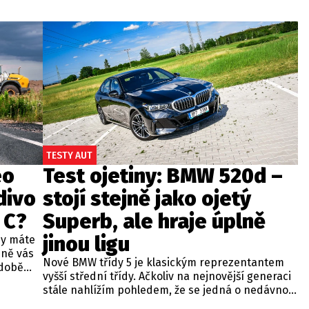
TESTY AUT
eo
Test ojetiny: BMW 520d –
divo
stojí stejně jako ojetý
 C?
Superb, ale hraje úplně
jinou ligu
dy máte
bně vás
Nové BMW třídy 5 je klasickým reprezentantem
odobě
vyšší střední třídy. Ačkoliv na nejnovější generaci
 A4.
stále nahlížím pohledem, že se jedná o nedávno
 dobré
představenou novinku, čas neúprosně letí a od
běžných