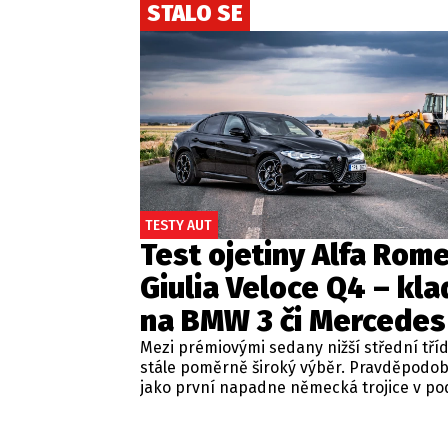
STALO SE
TESTY AUT
Test ojetiny Alfa Rom
Giulia Veloce Q4 – kla
na BMW 3 či Mercedes
Mezi prémiovými sedany nižší střední tří
stále poměrně široký výběr. Pravděpodo
jako první napadne německá trojice v p
BMW řady 3, Mercedes-Benz třídy C a Audi
Jsou to skvělá auta, která nabídnou velmi
zpracování, technologie i komfort, ale u 