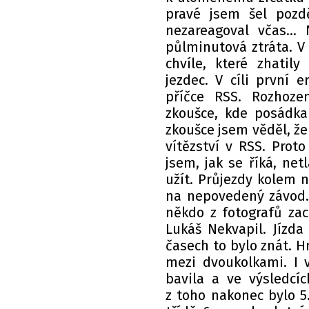
pravé jsem šel pozd
nezareagoval včas...
půlminutová ztráta. V t
chvíle, které zhatil
jezdec. V cíli první e
příčce RSS. Rozhozen
zkoušce, kde posádka 
zkoušce jsem věděl, ž
vítězství v RSS. Proto
jsem, jak se říká, net
užít. Průjezdy kolem 
na nepovedený závod. 
někdo z fotografů zach
Lukáš Nekvapil. Jízda
časech to bylo znát. H
mezi dvoukolkami. I 
bavila a ve výsledcí
z toho nakonec bylo 5.