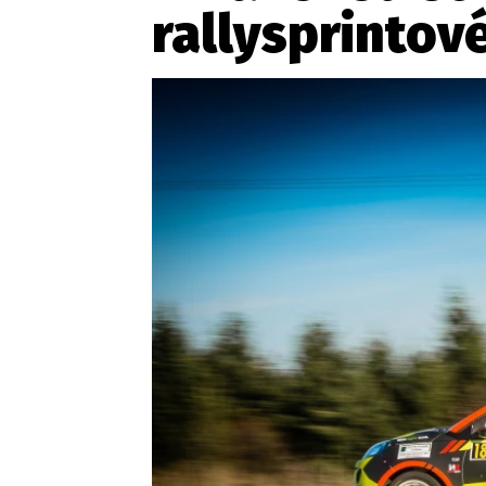
rallysprintové
Etický kodex
Kontakt
V
Provozovatelem serveru 