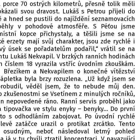
 porce 70 ostrých kilometrů, přesně tolik měli
kázali svou dravost. Lukáš s Petrou přijeli do
ě a hned se pustili do najíždění seznamovacích
roběhly v pohodové atmosféře. S Péťou jsme
ístní kopce přichystaly, a těšili jsme se na
é erzety mají svůj charakter, jsou zde rychlé i
vý úsek se pořadatelům podařil,“ vrátil se na
ntu Lukáš Nekvapil. V brzkých ranních hodinách
 číslem 18 vyrazila vstříc úvodním zkouškám.
 Březíkem a Nekvapilem o konečné vítězství
zápletka byla brzy rozuzlena. „Už když jsem se
robudil, věděl jsem, že to nebude můj den.
no zkušenostmi se Vsetínem z minulých ročníků,
en nepovedené ráno. Ranní servis proběhl jako
 tipovačka ve stylu enyky – benyky… Do první
sto s odhodláním zabojovat. Po úvodní rychlé
evé zatáčce urazil o protikat zrcátko. Tento
osudným, neboť následoval letmý pohled
já v tu chvíli ztratil koncentraci. V navazující