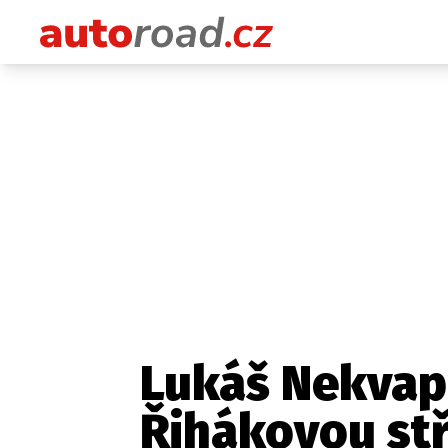
Lukáš Nekvapi
Řihákovou stř