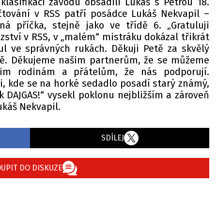
klasifikaci závodu obsadili Lukáš s Petrou 18.
tování v RSS patří posádce Lukáš Nekvapil –
ná příčka, stejně jako ve třídě 6. „Gratuluji
zství v RSS, v „malém“ mistráku dokázal třikrát
itul ve správných rukách. Děkuji Petě za skvělý
tě. Děkujeme našim partnerům, že se můžeme
šim rodinám a přátelům, že nás podporují.
i, kde se na horké sedadlo posadí starý známý,
 DAJGAS!“ vysekl poklonu nejbližším a zároveň
ukáš Nekvapil.
SDÍLEJ
UPIT DO DISKUZE