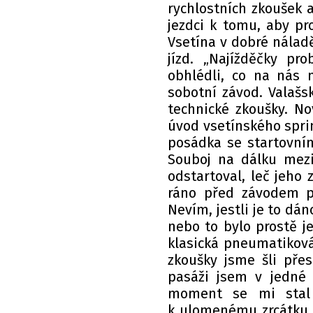
rychlostních zkoušek a
jezdci k tomu, aby pro
Vsetína v dobré nálad
jízd. „Najížděčky p
obhlédli, co na nás m
sobotní závod. Valašsk
technické zkoušky. No
úvod vsetínského spri
posádka se startovním
Souboj na dálku mezi
odstartoval, leč jeho 
ráno před závodem p
Nevím, jestli je to dá
nebo to bylo prostě j
klasická pneumatiková
zkoušky jsme šli pře
pasáži jsem v jedné l
moment se mi stal 
k ulomenému zrcátku a 