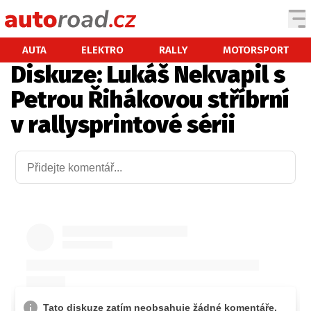
AUTA
AUTA
ELEKTRO
RALLY
MOTORSPORT
Diskuze: Lukáš Nekvapil s
TESTY AUT
Petrou Řihákovou stříbrní
NOVINKY
v rallysprintové sérii
EKO
SPY
HISTORIE
ZAJÍMAVOSTI
TECHNIKA
EKONOMIKA
ČESKÝ TRH
TUNING
PROFI