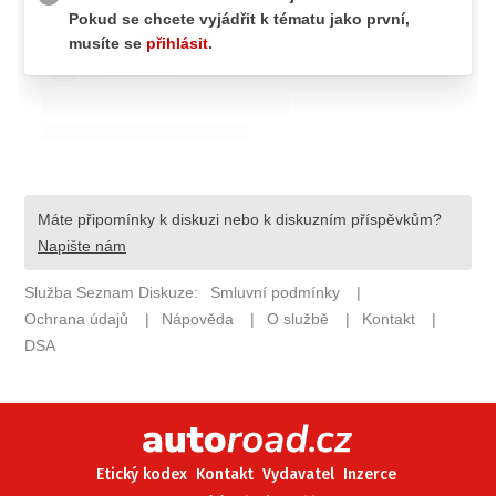
ELEKTRO
NOVINKY ZE SVĚTA EV
TESTY ELEKTROMOBILŮ
TRH S ELEKTROMOBILY
RALLY
OSTATNÍ
TISKOVKY
ROZHOVORY
DAKAR
Z DOMOVA
ZE SVĚTA
MOTORSPORT
Etický kodex
Kontakt
Vydavatel
Inzerce