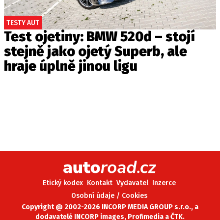
TESTY AUT
Test ojetiny: BMW 520d – stojí
stejně jako ojetý Superb, ale
hraje úplně jinou ligu
Etický kodex
Kontakt
Vydavatel
Inzerce
Osobní údaje / Cookies
Copyright @ 2002-2026 INCORP MEDIA GROUP s.r.o., a
dodavatelé INCORP images, Profimedia a ČTK.