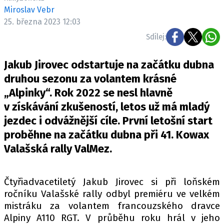
ELEKTRO
Miroslav Vebr
25. března 2023 12:03
NOVINKY ZE SVĚTA EV
Sdílej:
TESTY ELEKTROMOBILŮ
TRH S ELEKTROMOBILY
Jakub Jirovec odstartuje na začátku dubna
druhou sezonu za volantem krásné
RALLY
„Alpinky“. Rok 2022 se nesl hlavně
v získávání zkušeností, letos už má mladý
OSTATNÍ
jezdec i odvážnější cíle. První letošní start
TISKOVKY
proběhne na začátku dubna při 41. Kowax
ROZHOVORY
Valašská rally ValMez.
DAKAR
Z DOMOVA
ZE SVĚTA
Čtyřiadvacetiletý Jakub Jirovec si při loňském
ročníku Valašské rally odbyl premiéru ve velkém
MOTORSPORT
mistráku za volantem francouzského dravce
Alpiny A110 RGT. V průběhu roku hrál v jeho