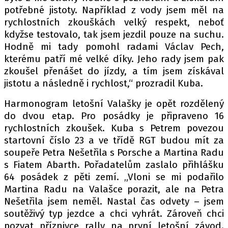
potřebné jistoty. Například z vody jsem měl na
rychlostních zkouškách velký respekt, neboť
kdyžse testovalo, tak jsem jezdil pouze na suchu.
Hodně mi tady pomohl radami Václav Pech,
kterému patří mé velké díky. Jeho rady jsem pak
zkoušel přenášet do jízdy, a tím jsem získával
jistotu a následně i rychlost,“ prozradil Kuba.
Harmonogram letošní Valašky je opět rozdělený
do dvou etap. Pro posádky je připraveno 16
rychlostních zkoušek. Kuba s Petrem povezou
startovní číslo 23 a ve třídě RGT budou mít za
soupeře Petra Nešetřila s Porsche a Martina Radu
s Fiatem Abarth. Pořadatelům zaslalo přihlášku
64 posádek z pěti zemí. „Vloni se mi podařilo
Martina Radu na Valašce porazit, ale na Petra
Nešetřila jsem neměl. Nastal čas odvety – jsem
soutěživý typ jezdce a chci vyhrát. Zároveň chci
pozvat příznivce rally na první letošní závod.