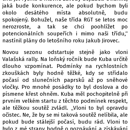
jaká bude konkurence, ale pokud bychom byli
okolo desátého místa absolutně, budu
spokojený. Bohužel, naše třída RGT se letos moc
Provozovatelem serveru autoroad.cz je
nerozroste, a tak se chci poohlížet po
INCORP MEDIA GROUP s.r.o., IČ: 118 23 054
potencionálních soupeřích i mimo naši třídu,“
nastínil plány do letošního roku Jakub Jirovec.
Novou sezonu odstartuje stejně jako vloni
Valašská rally. Na loňský ročník bude Kuba určitě
dlouho vzpomínat. Podmínky na rychlostních
zkouškách byly hodně těžké, kdy se střídalo
počasí od slunečních paprsků až po sněhové
vločky. Pro mnohé posádky to byl doslova a do
písmene křest ohněm. Kuba měl pochopitelně při
prvním velkém startu z těchto podmínek respekt,
ale těžkou soutěž zvládl. „Vloni to byl opravdu
očistec. Ne, že by se mi taková soutěž nelíbila, ale
pokud bude stálejší počasí, budu rád. Vloni to
bylo z mé strany hodně o poznávání a získávání