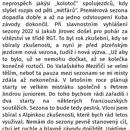
PIT LANE
neprospěch jakýsi „kolotoč“ spolujezdců, kdy
ČEŠI V AKCI
slyšel rozpis od pěti „mitfárů“. Premiérová sezona
dopadla dobře a až na jedno odstoupení Kuba
FIA CEZ & POHÁRY
závody dokončil. Při slavnostním vyhlášení
MEZINÁRODNÍ SCÉNA
sezony 2022 si Jakub Jirovec došel pro pohár za
vítězství ve třídě RGT. To byl rok zkušební, kdy se
SLEDUJTE NÁS NA
|
sbíraly zkušenosti, a nyní je před plzeňským
jezdcem nová sezona, tudíž i nová výzva. „Už aby
to bylo, už se nemohu dočkat, až se kolečka
Máte příběh, fotku nebo video?
konečně roztočí. Do Valašského Meziříčí se velmi
Pošlete e-mail na autoroad.cz
těším, neboť ta pauza mezi sezonami se mi místy
zdála až nekonečná. V letošním roce plánuji
starty ve velkém mistráku společně s Petrem
ETICKÝ KODEX
Jindrou juniorem. Do toho bychom rádi zařadili i
KONTAKT
dva starty na některých francouzských
soutěžích. Sezona to bude tedy pestrá. Vloni jsem
VYDAVATEL
sbíral s Alpinkou zkušenosti, které bych rád letos
INZERCE
využíval. Nemám do sezony pevně stanovený cíl,
OSOBNÍ ÚDAJE / COOKIES
chci jet rychle a hlavně závody dojíždět. Uvidíme,