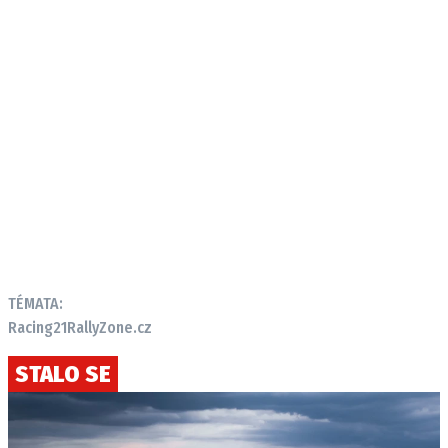
TÉMATA:
Racing21
RallyZone.cz
STALO SE