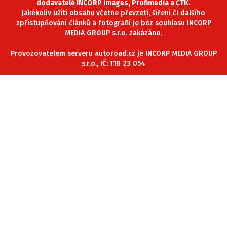
dodavatelé INCORP images, Profimedia a ČTK.
Jakékoliv užití obsahu včetne převzetí, šíření či dalšího
zpřístupňování článků a fotografií je bez souhlasu INCORP
MEDIA GROUP s.r.o. zakázáno.
Provozovatelem serveru autoroad.cz je INCORP MEDIA GROUP
s.r.o., IČ: 118 23 054