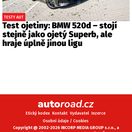
TESTY AUT
Test ojetiny: BMW 520d – stojí
stejně jako ojetý Superb, ale
hraje úplně jinou ligu
Etický kodex
Kontakt
Vydavatel
Inzerce
Osobní údaje / Cookies
Copyright @ 2002-2026 INCORP MEDIA GROUP s.r.o., a