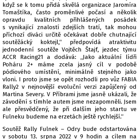
když se k tomu přidá skvělá organizace Jaromíra
Tomaštíka, často proměnlivé počasí a několik
opravdu kvalitních přihlášených posádek
Provozovatelem serveru autoroad.c
s vynikající znalostí zdejších tratí, tak mohou
INCORP MEDIA GROUP s.r.o., IČ: 118 2
příchozí diváci určitě očekávat dobře chutnající
soutěžácký koktejl,“ předpovídá atraktivitu
jednodenní soutěže Vojtěch Štajf, jezdec týmu
ACCR Racing21 a dodává: „Jako aktuální lídři
Poháru 2+ máme zcela jasný cíl v podobě
pódiového umístění, minimálně stejného jako
vloni. I proto jsme se opět rozhodli pro vůz FABIA
Rally2 v nejnovější evoluční verzi zapůjčený od
Martina Severy. V Příbrami jsme jasně ukázali, že
závodění s tímhle autem jsme nezapomněli. Jsem
ale přesvědčený, že při dalším jeho startu ve
Fulneku budeme na erzetách ještě rychlejší.“
Soutěž Rally Fulnek – Odry bude odstartována
v sobotu 13. srpna 2022 v 9 hodin a cílem na