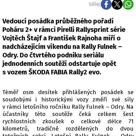
ELEKTRO
Sdílej:
NOVINKY ZE SVĚTA EV
Vedoucí posádka průběžného pořadí
TESTY ELEKTROMOBILŮ
Poháru 2+ v rámci Pirelli Rallysprint série
Vojtěch Štajf a František Rajnoha míří o
TRH S ELEKTROMOBILY
nadcházejícím víkendu na Rally Fulnek –
RALLY
Odry. Do čtvrtého podniku seriálu
jednodenních soutěží odstartuje opět
OSTATNÍ
s vozem ŠKODA FABIA Rally2 evo.
TISKOVKY
ROZHOVORY
DAKAR
Téměř osm desítek přihlášených posádek se
soudobými i historickými vozy změří své síly
Z DOMOVA
v rámci letošního ročníku Rally Fulnek – Odry. Na
ZE SVĚTA
účastníky této soutěže čeká celkem šest
rychlostních zkoušek o celkové délce 71
MOTORSPORT
kilometrů, tradičně rozdělených do dvou
totožných sekcí. Letošní Rally Fulnek – Odry