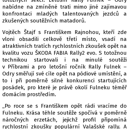
PIT LANE
nabídne na zmíněné trati mimo jiné zajímavou
ČEŠI V AKCI
konfrontaci mladých talentovaných jezdců a
FIA CEZ & POHÁRY
zkušených soutěžních matadorů.
MEZINÁRODNÍ SCÉNA
Vojtěch Štajf s Františkem Rajnohou, kteří zde
vloni obsadili celkově třetí místo, vsadí na
SLEDUJTE NÁS NA
|
atraktivních tratích rychlostních zkoušek opět na
kvalitu vozu ŠKODA FABIA Rally2 evo. S totožnou
technikou startovali i na minulé soutěži
Máte příběh, fotku nebo video?
v Příbrami a pro letošní ročník Rally Fulnek –
Pošlete e-mail na autoroad.cz
Odry směřují své cíle opět na pódiové umístění, a
to i při poměrně silné konkurenci startujících
posádek, pro které je právě okolí Fulneku téměř
ETICKÝ KODEX
domácím prostředím.
KONTAKT
„Po roce se s Františkem opět rádi vracíme do
VYDAVATEL
Fulneku. Krása téhle soutěže spočívá v poměrně
INZERCE
náročných erzetách, jejichž profil připomíná
OSOBNÍ ÚDAJE / COOKIES
rychlostní zkoušky populární Valašské rally. A