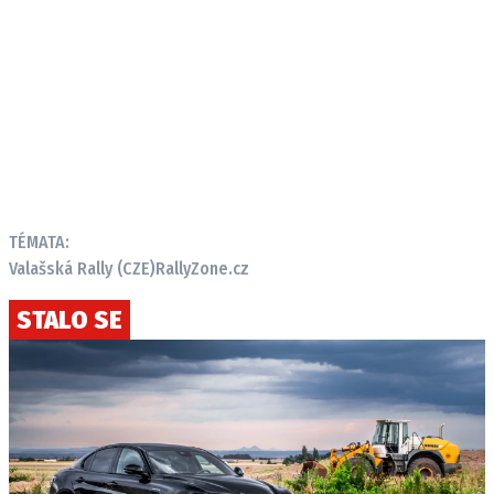
Provozovatelem serveru autoroad.cz je
INCORP MEDIA GROUP s.r.o., IČ: 118 23 054
TÉMATA:
Valašská Rally (CZE)
RallyZone.cz
STALO SE