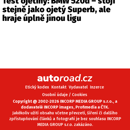
Test ojetiny: BMW 520d – stojí
stejně jako ojetý Superb, ale
hraje úplně jinou ligu
Etický kodex
Kontakt
Vydavatel
Inzerce
Osobní údaje / Cookies
Copyright @ 2002-2026 INCORP MEDIA GROUP s.r.o., a
dodavatelé INCORP images, Profimedia a ČTK.
Jakékoliv užití obsahu včetne převzetí, šíření či dalšího
zpřístupňování článků a fotografií je bez souhlasu INCORP
MEDIA GROUP s.r.o. zakázáno.