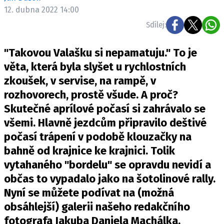
ELEKTRO
12. dubna 2022 14:00
Sdílej:
NOVINKY ZE SVĚTA EV
TESTY ELEKTROMOBILŮ
"Takovou Valašku si nepamatuju." To je
TRH S ELEKTROMOBILY
věta, která byla slyšet u rychlostních
zkoušek, v servise, na rampě, v
RALLY
rozhovorech, prostě všude. A proč?
OSTATNÍ
Skutečné aprílové počasí si zahrávalo se
TISKOVKY
všemi. Hlavně jezdcům připravilo deštivé
počasí trápení v podobě klouzačky na
ROZHOVORY
bahně od krajnice ke krajnici. Tolik
DAKAR
vytahaného "bordelu" se opravdu nevidí a
Z DOMOVA
občas to vypadalo jako na šotolinové rally.
ZE SVĚTA
Nyní se můžete podívat na (možná
MOTORSPORT
obsáhlejší) galerii našeho redakčního
fotografa Jakuba Daniela Machálka.