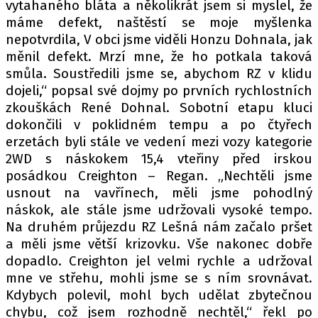
vytahaného bláta a několikrát jsem si myslel, že
máme defekt, naštěstí se moje myšlenka
nepotvrdila, V obci jsme viděli Honzu Dohnala, jak
Provozovatelem serveru autoroad.cz je
měnil defekt. Mrzí mne, že ho potkala taková
INCORP MEDIA GROUP s.r.o., IČ: 118 23 054
smůla. Soustředili jsme se, abychom RZ v klidu
dojeli,“ popsal své dojmy po prvních rychlostních
zkouškách René Dohnal. Sobotní etapu kluci
dokončili v poklidném tempu a po čtyřech
erzetách byli stále ve vedení mezi vozy kategorie
2WD s náskokem 15,4 vteřiny před irskou
posádkou Creighton – Regan. „Nechtěli jsme
usnout na vavřínech, měli jsme pohodlný
náskok, ale stále jsme udržovali vysoké tempo.
Na druhém průjezdu RZ Lešná nám začalo pršet
a měli jsme větší krizovku. Vše nakonec dobře
dopadlo. Creighton jel velmi rychle a udržoval
mne ve střehu, mohli jsme se s ním srovnávat.
Kdybych polevil, mohl bych udělat zbytečnou
chybu, což jsem rozhodně nechtěl,“ řekl po