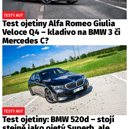
TESTY AUT
Test ojetiny Alfa Romeo Giulia
Veloce Q4 – kladivo na BMW 3 či
Mercedes C?
TESTY AUT
Test ojetiny: BMW 520d – stojí
stejně jako ojetý Superb, ale