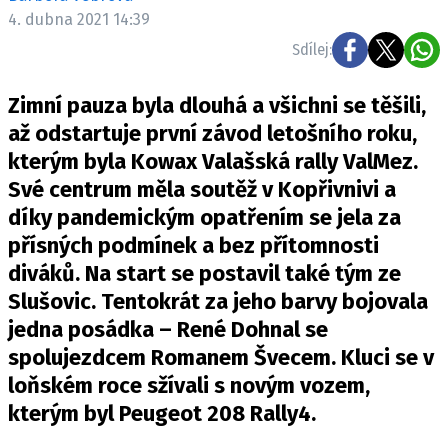
ELEKTRO
4. dubna 2021 14:39
Sdílej:
NOVINKY ZE SVĚTA EV
TESTY ELEKTROMOBILŮ
Zimní pauza byla dlouhá a všichni se těšili,
TRH S ELEKTROMOBILY
až odstartuje první závod letošního roku,
kterým byla Kowax Valašská rally ValMez.
RALLY
Své centrum měla soutěž v Kopřivnivi a
OSTATNÍ
díky pandemickým opatřením se jela za
TISKOVKY
přísných podmínek a bez přítomnosti
diváků. Na start se postavil také tým ze
ROZHOVORY
Slušovic. Tentokrát za jeho barvy bojovala
DAKAR
jedna posádka – René Dohnal se
Z DOMOVA
spolujezdcem Romanem Švecem. Kluci se v
ZE SVĚTA
loňském roce sžívali s novým vozem,
MOTORSPORT
kterým byl Peugeot 208 Rally4.