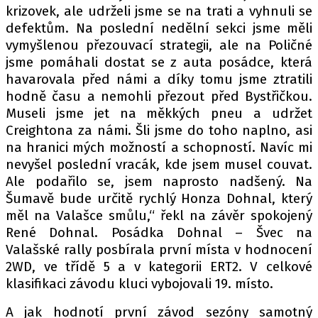
krizovek, ale udrželi jsme se na trati a vyhnuli se
defektům. Na poslední nedělní sekci jsme měli
vymyšlenou přezouvací strategii, ale na Poličné
jsme pomáhali dostat se z auta posádce, která
havarovala před námi a díky tomu jsme ztratili
hodně času a nemohli přezout před Bystřičkou.
Museli jsme jet na měkkých pneu a udržet
Creightona za námi. Šli jsme do toho naplno, asi
na hranici mých možností a schopností. Navíc mi
nevyšel poslední vracák, kde jsem musel couvat.
Ale podařilo se, jsem naprosto nadšený. Na
Šumavě bude určitě rychlý Honza Dohnal, který
měl na Valašce smůlu,“ řekl na závěr spokojený
René Dohnal. Posádka Dohnal – Švec na
Valašské rally posbírala první místa v hodnocení
2WD, ve třídě 5 a v kategorii ERT2. V celkové
klasifikaci závodu kluci vybojovali 19. místo.
A jak hodnotí první závod sezóny samotný