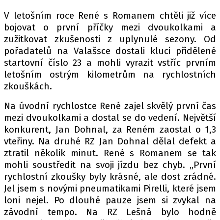
PIT LANE
V letošním roce René s Romanem chtěli již více
ČEŠI V AKCI
bojovat o první příčky mezi dvoukolkami a
FIA CEZ & POHÁRY
zužitkovat zkušenosti z uplynulé sezony. Od
MEZINÁRODNÍ SCÉNA
pořadatelů na Valašsce dostali kluci přidělené
startovní číslo 23 a mohli vyrazit vstříc prvním
letošním ostrým kilometrům na rychlostních
SLEDUJTE NÁS NA
|
zkouškách.
Na úvodní rychlostce René zajel skvělý první čas
Máte příběh, fotku nebo video?
mezi dvoukolkami a dostal se do vedení. Největší
Pošlete e-mail na autoroad.cz
konkurent, Jan Dohnal, za Reném zaostal o 1,3
vteřiny. Na druhé RZ Jan Dohnal dělal defekt a
ztratil několik minut. René s Romanem se tak
ETICKÝ KODEX
mohli soustředit na svoji jízdu bez chyb. „První
KONTAKT
rychlostní zkoušky byly krásné, ale dost zrádné.
VYDAVATEL
Jel jsem s novými pneumatikami Pirelli, které jsem
INZERCE
loni nejel. Po dlouhé pauze jsem si zvykal na
závodní tempo. Na RZ Lešná bylo hodně
OSOBNÍ ÚDAJE / COOKIES