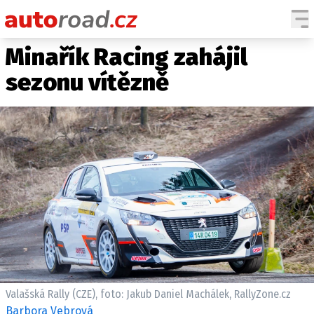
Minařík Racing zahájil
AUTA
sezonu vítězně
TESTY AUT
NOVINKY
EKO
SPY
HISTORIE
ZAJÍMAVOSTI
TECHNIKA
EKONOMIKA
ČESKÝ TRH
TUNING
Valašská Rally (CZE), foto: Jakub Daniel Machálek, RallyZone.cz
PROFI
Barbora Vebrová