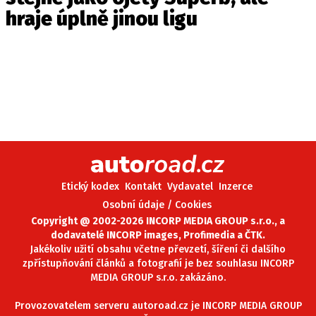
hraje úplně jinou ligu
Etický kodex
Kontakt
Vydavatel
Inzerce
Osobní údaje / Cookies
Copyright @ 2002-2026 INCORP MEDIA GROUP s.r.o., a
dodavatelé INCORP images, Profimedia a ČTK.
Jakékoliv užití obsahu včetne převzetí, šíření či dalšího
zpřístupňování článků a fotografií je bez souhlasu INCORP
MEDIA GROUP s.r.o. zakázáno.
Provozovatelem serveru autoroad.cz je INCORP MEDIA GROUP