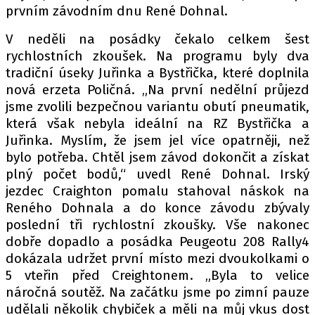
prvním závodním dnu René Dohnal.
V neděli na posádky čekalo celkem šest
rychlostních zkoušek. Na programu byly dva
tradiční úseky Juřinka a Bystřička, které doplnila
nová erzeta Poličná. „Na první nedělní průjezd
jsme zvolili bezpečnou variantu obutí pneumatik,
která však nebyla ideální na RZ Bystřička a
Juřinka. Myslím, že jsem jel více opatrněji, než
bylo potřeba. Chtěl jsem závod dokončit a získat
plný počet bodů,“ uvedl René Dohnal. Irský
jezdec Craighton pomalu stahoval náskok na
Reného Dohnala a do konce závodu zbývaly
poslední tři rychlostní zkoušky. Vše nakonec
dobře dopadlo a posádka Peugeotu 208 Rally4
dokázala udržet první místo mezi dvoukolkami o
5 vteřin před Creightonem. „Byla to velice
náročná soutěž. Na začátku jsme po zimní pauze
udělali několik chybiček a měli na můj vkus dost