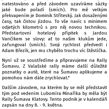
natestováno a před závodem uzavíráme sázky
jaké bude pořadí (smích). Pro mě velkým
překvapením je Dominik Stříteský. Jak dosaženými
časy, tak čistou jízdou. To vše navíc s minimem
odjetých kilometrů s pro něj novou technikou.
Předstartovní hotelový přípitek s Jardou
Vančíkem se slovy: ať to našim klukům jede,
zafungoval (smích). Svoji rychlost předvedl i
Adam Březík, jen mu chybělo trochu víc štěstíčka.
Nyní už se soustředíme a připravujeme na Rally
Šumavu. Z Valašské rally máme další důležité
poznatky o autě, které na Šumavu aplikujeme a
pomohou nám dále zrychlovat."
Dalším závodem, na kterém by se měl představit
tým pod vedením Lubomíra Minaříka by měla být
Rally Šumava Klatovy. Tento podnik je v kalendáři
zapsán na dny 8. - 9. května.