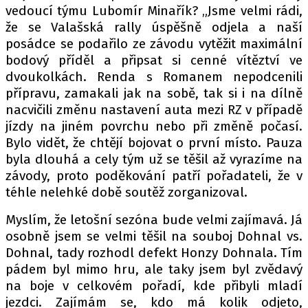
vedoucí týmu Lubomír Minařík? „Jsme velmi rádi,
že se Valašská rally úspěšně odjela a naší
posádce se podařilo ze závodu vytěžit maximální
bodový příděl a připsat si cenné vítěztví ve
dvoukolkách. Renda s Romanem nepodcenili
přípravu, zamakali jak na sobě, tak si i na dílně
nacvičili změnu nastavení auta mezi RZ v případě
jízdy na jiném povrchu nebo při změně počasí.
Bylo vidět, že chtějí bojovat o první místo. Pauza
byla dlouhá a cely tým už se těšil až vyrazíme na
závody, proto poděkování patří pořadateli, že v
téhle nelehké době soutěž zorganizoval.
Myslím, že letošní sezóna bude velmi zajímavá. Já
osobně jsem se velmi těšil na souboj Dohnal vs.
Dohnal, tady rozhodl defekt Honzy Dohnala. Tím
pádem byl mimo hru, ale taky jsem byl zvědavý
na boje v celkovém pořadí, kde přibyli mladí
jezdci. Zajímám se, kdo má kolik odjeto,