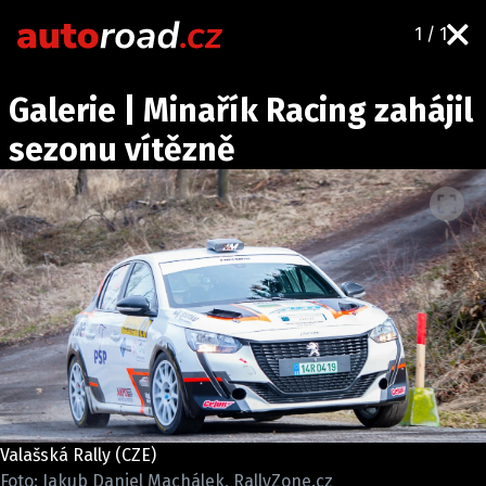
1 / 1
AUTA
Galerie | Minařík Racing zahájil
TESTY AUT
sezonu vítězně
NOVINKY
EKO
SPY
HISTORIE
ZAJÍMAVOSTI
TECHNIKA
EKONOMIKA
ČESKÝ TRH
TUNING
Valašská Rally (CZE)
PROFI
Foto: Jakub Daniel Machálek, RallyZone.cz