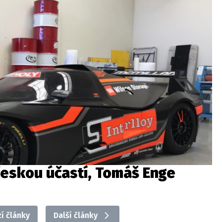
českou účastí, Tomáš Enge
í články
Další články