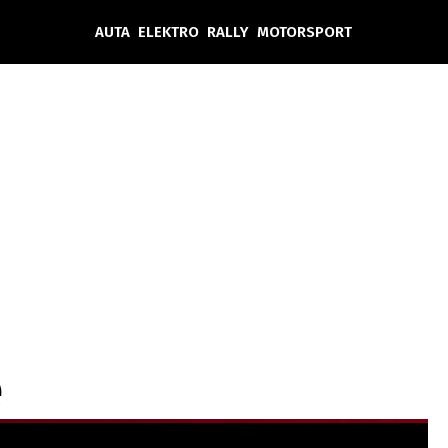
AUTA
ELEKTRO
RALLY
MOTORSPORT
Auta
Elektro
Rally
Motorsport
Testy aut
Novinky ze světa EV
Ostatní
Pit Lane
Novinky
Testy elektromobilů
Tiskovky
Češi v akci
Eko
Trh s elektromobily
Rozhovory
FIA CEZ & Poháry
Spy
Dakar
Mezinárodní scéna
Historie
Z domova
Zajímavosti
Ze světa
Technika
Ekonomika
e
Český trh
Tuning
Profi