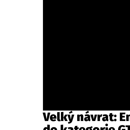
Etický kodex
Kontakt
V
Provozovatelem serveru 
Velký návrat: E
do kategorie G