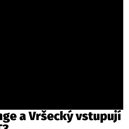
ydavatel
Inzerce
Osobní údaje / Cookies
autoroad.cz je INCORP MEDIA GROUP s.r.o., IČ: 118 23 054
nge a Vršecký vstupují
T3