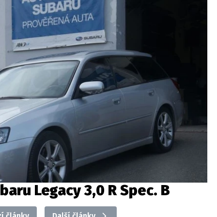
baru Legacy 3,0 R Spec. B
í články
Další články