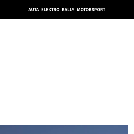
AUTA
ELEKTRO
RALLY
MOTORSPORT
Auta
Elektro
Rally
Motorsport
Testy aut
Novinky ze světa EV
Ostatní
Pit Lane
Novinky
Testy elektromobilů
Tiskovky
Češi v akci
Eko
Trh s elektromobily
Rozhovory
FIA CEZ & Poháry
Spy
Dakar
Mezinárodní scéna
Historie
Z domova
Zajímavosti
Ze světa
Technika
Ekonomika
Český trh
Tuning
Profi