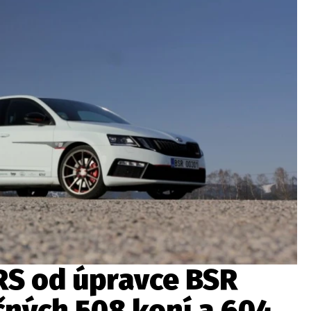
ydavatel
Inzerce
Osobní údaje / Cookies
autoroad.cz je INCORP MEDIA GROUP s.r.o., IČ: 118 23 054
RS od úpravce BSR
čných 508 koní a 604