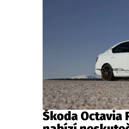
Etický kodex
Kontakt
V
Provozovatelem serveru 
Škoda Octavia 
nabízí neskute