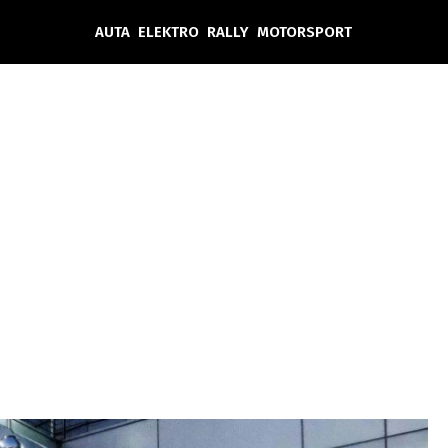
AUTA
ELEKTRO
RALLY
MOTORSPORT
Auta
Elektro
Rally
Motorsport
Testy aut
Novinky ze světa EV
Ostatní
Pit Lane
Novinky
Testy elektromobilů
Tiskovky
Češi v akci
Eko
Trh s elektromobily
Rozhovory
FIA CEZ & Poháry
Spy
Dakar
Mezinárodní scéna
Historie
Z domova
Zajímavosti
Ze světa
Technika
Ekonomika
Český trh
Tuning
Profi