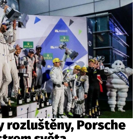
ydavatel
Inzerce
Osobní údaje / Cookies
autoroad.cz je INCORP MEDIA GROUP s.r.o., IČ: 118 23 054
ky rozluštěny, Porsche
strem světa