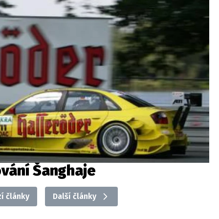
ování Šanghaje
í články
Další články