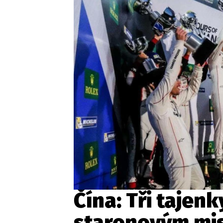
Etický kodex
Kontakt
V
Provozovatelem serveru 
Čína: Tři tajen
staronovým mi