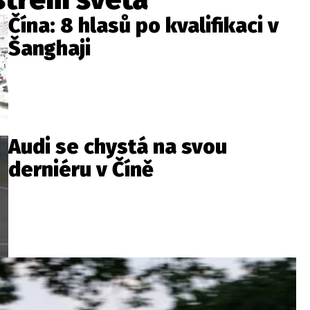
Čína: 8 hlasů po kvalifikaci v
Šanghaji
Audi se chystá na svou
derniéru v Číně