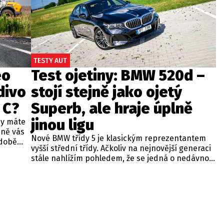
TESTY AUT
eo
Test ojetiny: BMW 520d –
divo
stojí stejně jako ojetý
 C?
Superb, ale hraje úplně
jinou ligu
dy máte
bně vás
Nové BMW třídy 5 je klasickým reprezentantem
odobě
vyšší střední třídy. Ačkoliv na nejnovější generaci
 A4.
stále nahlížím pohledem, že se jedná o nedávno
 dobré
představenou novinku, čas neúprosně letí a od
běžných
zahájení prodeje utekly už tři roky. Začíná se tedy
ou věc –
objevovat i na sekundárním trhu mezi zánovními
bude jen
vozy. Jeden takový kus jsme si vybrali do dnešní
při
recenze a to především proto, že stojí téměř
 na
stejně, jako zánovní Superb čtvrté generace.
meo