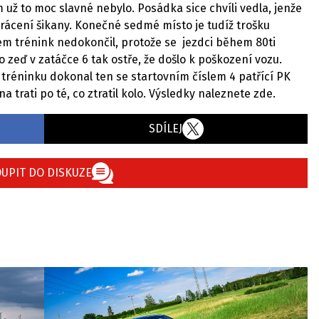
 už to moc slavné nebylo. Posádka sice chvíli vedla, jenže
zkrácení šikany. Konečné sedmé místo je tudíž trošku
m trénink nedokončil, protože se jezdci během 80ti
 zeď v zatáčce 6 tak ostře, že došlo k poškození vozu.
réninku dokonal ten se startovním číslem 4 patřící PK
na trati po té, co ztratil kolo. Výsledky naleznete zde.
SDÍLEJ
UPIT DO DISKUZE