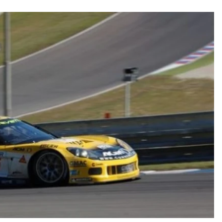
ydavatel
Inzerce
Osobní údaje / Cookies
autoroad.cz je INCORP MEDIA GROUP s.r.o., IČ: 118 23 054