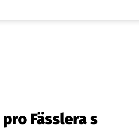
Auta
Elektro
Rally
Motorsport
Testy aut
Novinky ze světa EV
Ostatní
Pit Lane
Novinky
Testy elektromobilů
Tiskovky
Češi v akci
Eko
Trh s elektromobily
Rozhovory
FIA CEZ & Poháry
Spy
Dakar
Mezinárodní scéna
Historie
Z domova
Zajímavosti
Ze světa
Technika
Ekonomika
 pro Fässlera s
Český trh
Tuning
Profi