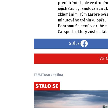
první trénink, ale ve druhém
jejich čas byl anulován za 
zklamáním. Tým Larbre ovše
minutového tréninku opřeli o
Pohromu Saleenů v druhém t
Carsportu, který zůstal stát 
SDÍLEJ
VSTO
TÉMATA:
argentina
STALO SE