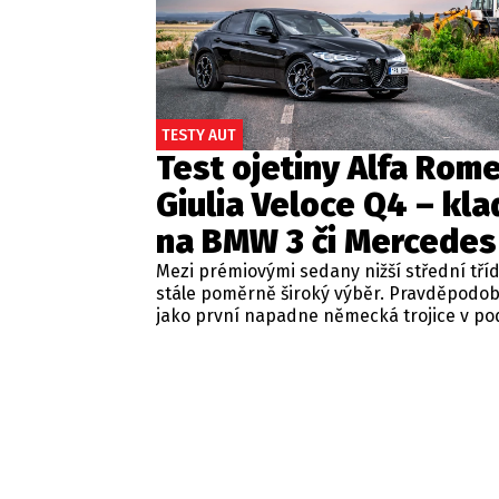
TESTY AUT
Test ojetiny Alfa Rom
Giulia Veloce Q4 – kla
na BMW 3 či Mercedes
Mezi prémiovými sedany nižší střední tří
stále poměrně široký výběr. Pravděpodo
jako první napadne německá trojice v p
BMW řady 3, Mercedes-Benz třídy C a Audi
Jsou to skvělá auta, která nabídnou velmi
zpracování, technologie i komfort, ale u 
motorizací často postrádají jednu důležit
emoce. Pokud ale hledáte auto, které ne
perfektním dopravním prostředkem, ale 
každém nastartování vám vykouzlí úsměv
tváři, možná by vás měla zajímat Alfa Ro