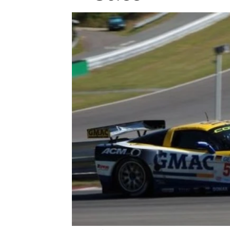
Etický kodex
Kontakt
V
Provozovatelem serveru 