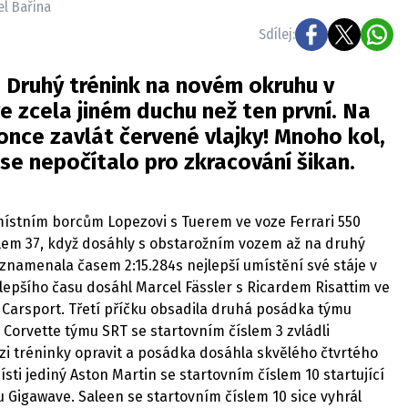
el Bařina
Sdílej:
 Druhý trénink na novém okruhu v
ve zcela jiném duchu než ten první. Na
nce zavlát červené vlajky! Mnoho kol,
, se nepočítalo pro zkracování šikan.
místním borcům Lopezovi s Tuerem ve voze Ferrari 550
slem 37, když dosáhly s obstarožním vozem až na druhý
aznamenala časem 2:15.284s nejlepší umístění své stáje v
jlepšího času dosáhl Marcel Fässler s Ricardem Risattim ve
 Carsport. Třetí příčku obsadila druhá posádka týmu
 Corvette týmu SRT se startovním číslem 3 zvládli
 tréninky opravit a posádka dosáhla skvělého čtvrtého
ti jediný Aston Martin se startovním číslem 10 startující
u Gigawave. Saleen se startovním číslem 10 sice vyhrál