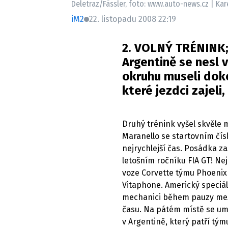
Deletraz/Fässler, foto: www.auto-news.cz | Kar
iM2
22. listopadu 2008 22:19
2. VOLNÝ TRÉNINK;
Argentině se nesl 
okruhu museli doko
které jezdci zajeli
Druhý trénink vyšel skvěle 
Maranello se startovním čí
nejrychlejší čas. Posádka z
letošním ročníku FIA GT! Ne
voze Corvette týmu Phoenix
Vitaphone. Americký speciál
mechanici během pauzy mezi
času. Na pátém místě se umís
v Argentině, který patří tým