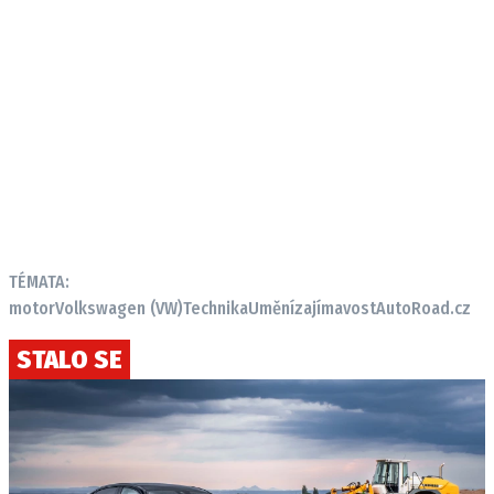
TÉMATA:
motor
Volkswagen (VW)
Technika
Umění
zajímavost
AutoRoad.cz
STALO SE