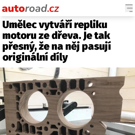
Umělec vytváří repliku
AUTA
motoru ze dřeva. Je tak
TESTY AUT
přesný, že na něj pasují
NOVINKY
originální díly
EKO
SPY
HISTORIE
ZAJÍMAVOSTI
TECHNIKA
EKONOMIKA
ČESKÝ TRH
TUNING
PROFI