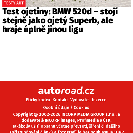
TESTY AUT
Test ojetiny: BMW 520d – stojí
stejně jako ojetý Superb, ale
hraje úplně jinou ligu
Etický kodex
Kontakt
Vydavatel
Inzerce
Osobní údaje / Cookies
Copyright @ 2002-2026 INCORP MEDIA GROUP s.r.o., a
dodavatelé INCORP images, Profimedia a ČTK.
Jakékoliv užití obsahu včetne převzetí, šíření či dalšího
zpřístupňování článků a fotografií je bez souhlasu INCORP