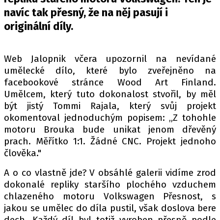
PIT LANE
navíc tak přesný, že na něj pasují i
ČEŠI V AKCI
originální díly.
FIA CEZ & POHÁRY
MEZINÁRODNÍ SCÉNA
Web Jalopnik včera upozornil na nevídané
umělecké dílo, které bylo zveřejněno na
SLEDUJTE NÁS NA
|
facebookové stránce Wood Art Finland.
Umělcem, který tuto dokonalost stvořil, by měl
být jistý Tommi Rajala, který svůj projekt
Máte příběh, fotku nebo video?
okomentoval jednoduchým popisem: „Z tohohle
Pošlete e-mail na autoroad.cz
motoru Brouka bude unikat jenom dřevěný
prach. Měřítko 1:1. Žádné CNC. Projekt jednoho
člověka."
ETICKÝ KODEX
KONTAKT
A o co vlastně jde? V obsáhlé galerii vidíme zrod
dokonalé repliky staršího plochého vzduchem
VYDAVATEL
chlazeného motoru Volkswagen Přesnost, s
INZERCE
jakou se umělec do díla pustil, však doslova bere
OSOBNÍ ÚDAJE / COOKIES
dech. Každý díl byl totiž vyroben přesně podle