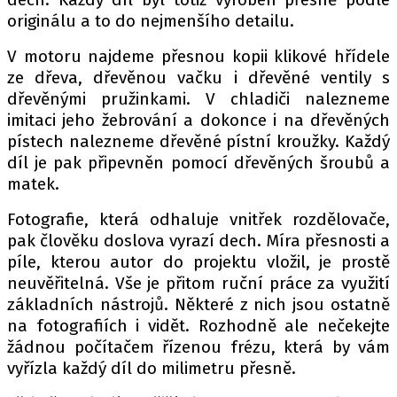
originálu a to do nejmenšího detailu.
V motoru najdeme přesnou kopii klikové hřídele
Provozovatelem serveru autoroad.cz je
ze dřeva, dřevěnou vačku i dřevěné ventily s
INCORP MEDIA GROUP s.r.o., IČ: 118 23 054
dřevěnými pružinkami. V chladiči nalezneme
imitaci jeho žebrování a dokonce i na dřevěných
pístech nalezneme dřevěné pístní kroužky. Každý
díl je pak připevněn pomocí dřevěných šroubů a
matek.
Fotografie, která odhaluje vnitřek rozdělovače,
pak člověku doslova vyrazí dech. Míra přesnosti a
píle, kterou autor do projektu vložil, je prostě
neuvěřitelná. Vše je přitom ruční práce za využití
základních nástrojů. Některé z nich jsou ostatně
na fotografiích i vidět. Rozhodně ale nečekejte
žádnou počítačem řízenou frézu, která by vám
vyřízla každý díl do milimetru přesně.