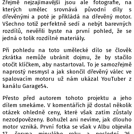
Zřejmě nejzajímavější jsou ale fotografie, na
kterých umělec srovnává původní díly s
dřevěnými a poté je přikládá na dřevěný motor.
Všechno totiž perfektně sedí a nebýt barevných
rozdílů, nevěřili byste na první pohled, že se
jedná o tolik rozdílné materiály.
Při pohledu na toto umělecké dílo se člověk
zkrátka nemůže ubránit dojmu, že by stačilo
otočit klíčkem, aby nastartoval. To je samozřejmě
naprostý nesmysl a jak skončil dřevěný válec ve
spalovacím motoru už nám ukázal YouTuber z
kanálu Garage54.
Přesto před autorem tohoto projektu a jeho
dílem smekáme. V komentářích již dostal několik
otázek ohledně ceny, které však zatím zůstaly
nezodpovězeny. Bohužel ani nevíme, jak dlouho
motor vzniká. První fotka se však v Albu objevila
17. června minulého roku a poslední 26.