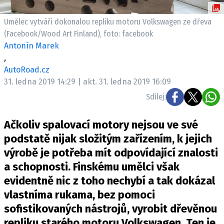
ELEKTRO
Umělec vytváří dokonalou repliku motoru Volkswagen ze dřeva
NOVINKY ZE SVĚTA EV
(Facebook/Wood Art Finland), foto: facebook
Antonín Marek
TESTY ELEKTROMOBILŮ
,
TRH S ELEKTROMOBILY
AutoRoad.cz
RALLY
31. ledna 2019 14:29 | akt. 31. ledna 2019 16:09
Sdílej:
OSTATNÍ
TISKOVKY
Ačkoliv spalovací motory nejsou ve své
ROZHOVORY
podstatě nijak složitým zařízením, k jejich
DAKAR
výrobě je potřeba mít odpovídající znalosti
a schopnosti. Finskému umělci však
Z DOMOVA
evidentně nic z toho nechybí a tak dokázal
ZE SVĚTA
vlastníma rukama, bez pomoci
MOTORSPORT
sofistikovaných nástrojů, vyrobit dřevěnou
repliku starého motoru Volkswagen. Ten je