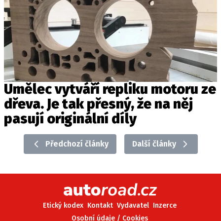
PIT LANE
ČEŠI V AKCI
FIA CEZ & POHÁRY
MEZINÁRODNÍ SCÉNA
SLEDUJTE NÁS NA
|
Umělec vytváří repliku motoru ze
dřeva. Je tak přesný, že na něj
Máte příběh, fotku nebo video?
pasují originální díly
Pošlete e-mail na autoroad.cz
Předchozí články
Další články
ETICKÝ KODEX
KONTAKT
VYDAVATEL
INZERCE
Etický kodex
Kontakt
Vydavatel
Inzerce
OSOBNÍ ÚDAJE / COOKIES
Osobní údaje / Cookies