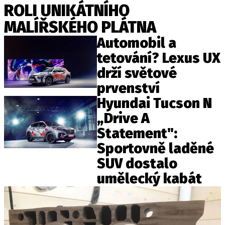
ROLI UNIKÁTNÍHO
ELEKTRO
MALÍŘSKÉHO PLÁTNA
NOVINKY ZE SVĚTA EV
Automobil a
TESTY ELEKTROMOBILŮ
tetování? Lexus UX
TRH S ELEKTROMOBILY
drží světové
RALLY
prvenství
Hyundai Tucson N
OSTATNÍ
„Drive A
TISKOVKY
Statement":
ROZHOVORY
Sportovně laděné
DAKAR
SUV dostalo
Z DOMOVA
umělecký kabát
ZE SVĚTA
MOTORSPORT