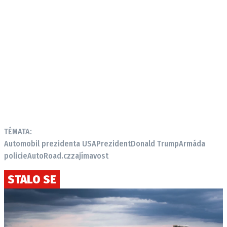
TÉMATA:
Automobil prezidenta USA
Prezident
Donald Trump
Armáda
policie
AutoRoad.cz
zajímavost
STALO SE