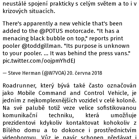
neustálé spojení prakticky s celým světem a to i v
krizových situacích.
There's apparently a new vehicle that's been
added to the @POTUS motorcade. "It has a
menacing black bubble on top," reports print
pooler @toddgillman. "Its purpose is unknown
to your pooler. ... It was behind the press vans."
pic.twitter.com/oojpmYhdEJ
— Steve Herman (@W7VOA) 20. června 2018
Roadrunner, který bývá také často označován
jako Mobile Command and Control Vehicle, je
jedním z nejkomplexnějších vozidel v celé koloně.
Na své palubě totiž veze velice sofistikovanou
komunikační techniku, která umožňuje
prezidentovi kdykoliv kontaktovat kohokoliv z
Bílého domu a to dokonce i prostřednictvím
videohorovu. Vůz je navíc schopen předávat i