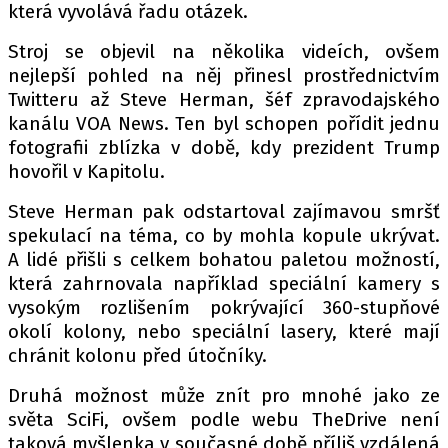
která vyvolává řadu otázek.
Stroj se objevil na několika videích, ovšem
nejlepší pohled na něj přinesl prostřednictvím
Provozovatelem serveru autoroad.cz je
Twitteru až Steve Herman, šéf zpravodajského
INCORP MEDIA GROUP s.r.o., IČ: 118 23 054
kanálu VOA News. Ten byl schopen pořídit jednu
fotografii zblízka v době, kdy prezident Trump
hovořil v Kapitolu.
Steve Herman pak odstartoval zajímavou smršť
spekulací na téma, co by mohla kopule ukrývat.
A lidé přišli s celkem bohatou paletou možností,
která zahrnovala například speciální kamery s
vysokým rozlišením pokrývající 360-stupňové
okolí kolony, nebo speciální lasery, které mají
chránit kolonu před útočníky.
Druhá možnost může znít pro mnohé jako ze
světa SciFi, ovšem podle webu TheDrive není
taková myšlenka v současné době příliš vzdálená