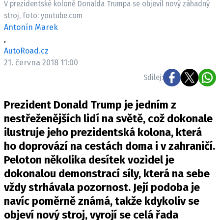
V prezidentské koloně Donalda Trumpa se objevil nový záhadný
ELEKTRO
stroj, foto: youtube.com
Antonín Marek
NOVINKY ZE SVĚTA EV
,
TESTY ELEKTROMOBILŮ
AutoRoad.cz
TRH S ELEKTROMOBILY
21. června 2018 11:00
Sdílej:
RALLY
Prezident Donald Trump je jedním z
OSTATNÍ
nestřeženějších lidí na světě, což dokonale
TISKOVKY
ilustruje jeho prezidentská kolona, která
ROZHOVORY
ho doprovází na cestách doma i v zahraničí.
DAKAR
Peloton několika desítek vozidel je
Z DOMOVA
dokonalou demonstrací síly, která na sebe
ZE SVĚTA
vždy strhávala pozornost. Její podoba je
MOTORSPORT
navíc poměrně známá, takže kdykoliv se
objeví nový stroj, vyrojí se celá řada