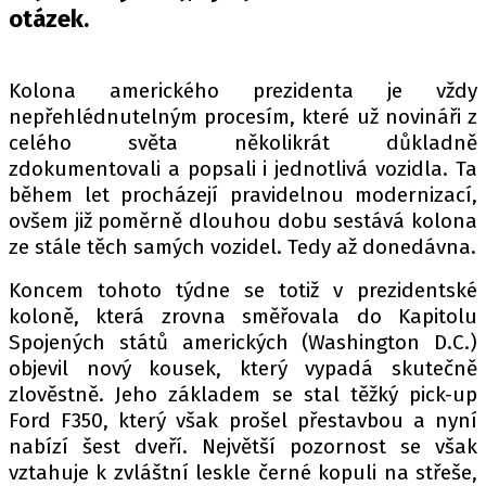
PIT LANE
otázek.
ČEŠI V AKCI
FIA CEZ & POHÁRY
Kolona amerického prezidenta je vždy
MEZINÁRODNÍ SCÉNA
nepřehlédnutelným procesím, které už novináři z
celého světa několikrát důkladně
SLEDUJTE NÁS NA
|
zdokumentovali a popsali i jednotlivá vozidla. Ta
během let procházejí pravidelnou modernizací,
ovšem již poměrně dlouhou dobu sestává kolona
Máte příběh, fotku nebo video?
ze stále těch samých vozidel. Tedy až donedávna.
Pošlete e-mail na autoroad.cz
Koncem tohoto týdne se totiž v prezidentské
koloně, která zrovna směřovala do Kapitolu
Spojených států amerických (Washington D.C.)
ETICKÝ KODEX
objevil nový kousek, který vypadá skutečně
KONTAKT
zlověstně. Jeho základem se stal těžký pick-up
VYDAVATEL
Ford F350, který však prošel přestavbou a nyní
INZERCE
nabízí šest dveří. Největší pozornost se však
vztahuje k zvláštní leskle černé kopuli na střeše,
OSOBNÍ ÚDAJE / COOKIES