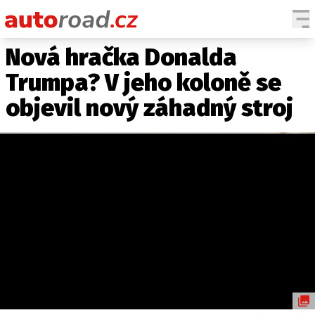
Nová hračka Donalda
AUTA
Trumpa? V jeho koloně se
TESTY AUT
objevil nový záhadný stroj
NOVINKY
EKO
SPY
HISTORIE
ZAJÍMAVOSTI
TECHNIKA
EKONOMIKA
ČESKÝ TRH
TUNING
PROFI