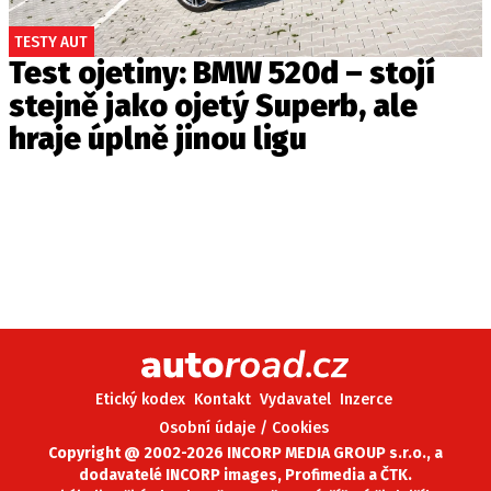
TESTY AUT
Test ojetiny: BMW 520d – stojí
stejně jako ojetý Superb, ale
hraje úplně jinou ligu
Etický kodex
Kontakt
Vydavatel
Inzerce
Osobní údaje / Cookies
Copyright @ 2002-2026 INCORP MEDIA GROUP s.r.o., a
dodavatelé INCORP images, Profimedia a ČTK.