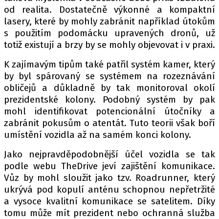
od realita. Dostatečně výkonné a kompaktní
lasery, které by mohly zabránit například útokům
s použitím podomácku upravených dronů, už
totiž existují a brzy by se mohly objevovat i v praxi.
K zajímavým tipům také patřil systém kamer, který
by byl spárovaný se systémem na rozeznávání
obličejů a důkladně by tak monitoroval okolí
prezidentské kolony. Podobný systém by pak
mohl identifikovat potencionální útočníky a
zabránit pokusům o atentát. Tuto teorii však boří
umístění vozidla až na samém konci kolony.
Jako nejpravděpodobnější účel vozidla se tak
podle webu TheDrive jeví zajištění komunikace.
Vůz by mohl sloužit jako tzv. Roadrunner, který
ukrývá pod kopulí anténu schopnou nepřetržité
a vysoce kvalitní komunikace se satelitem. Díky
tomu může mít prezident nebo ochranná služba