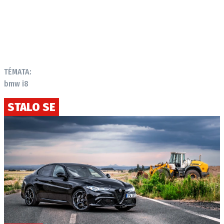
TÉMATA:
bmw i8
STALO SE