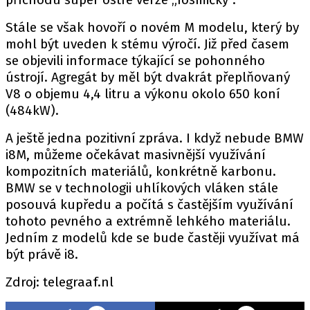
PIT LANE
ČEŠI V AKCI
Stále se však hovoří o novém M modelu, který by
mohl být uveden k stému výročí. Již před časem
FIA CEZ & POHÁRY
se objevili informace týkající se pohonného
MEZINÁRODNÍ SCÉNA
ústrojí. Agregát by měl být dvakrát přeplňovaný
V8 o objemu 4,4 litru a výkonu okolo 650 koní
SLEDUJTE NÁS NA
|
(484kW).
A ještě jedna pozitivní zpráva. I když nebude BMW
Máte příběh, fotku nebo video?
i8M, můžeme očekávat masivnější využívání
kompozitních materiálů, konkrétně karbonu.
Pošlete e-mail na autoroad.cz
BMW se v technologii uhlíkových vláken stále
posouvá kupředu a počítá s častějším využívání
ETICKÝ KODEX
tohoto pevného a extrémně lehkého materiálu.
Jedním z modelů kde se bude častěji využívat má
KONTAKT
být právě i8.
VYDAVATEL
INZERCE
Zdroj: telegraaf.nl
OSOBNÍ ÚDAJE / COOKIES