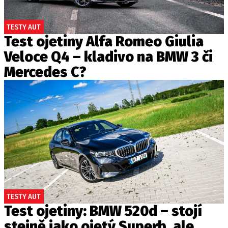
TESTY AUT
Test ojetiny Alfa Romeo Giulia
Veloce Q4 – kladivo na BMW 3 či
Mercedes C?
TESTY AUT
Test ojetiny: BMW 520d – stojí
stejně jako ojetý Superb, ale