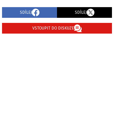
SDÍLEJ
SDÍLEJ
Provozovatelem serveru autoroad.cz je
INCORP MEDIA GROUP s.r.o., IČ: 118 23 054
VSTOUPIT DO DISKUZE