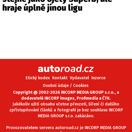
hraje úplně jinou ligu
Etický kodex
Kontakt
Vydavatel
Inzerce
Osobní údaje / Cookies
Copyright @ 2002-2026 INCORP MEDIA GROUP s.r.o., a
dodavatelé INCORP images, Profimedia a ČTK.
Jakékoliv užití obsahu včetne převzetí, šíření či dalšího
zpřístupňování článků a fotografií je bez souhlasu INCORP
MEDIA GROUP s.r.o. zakázáno.
Provozovatelem serveru autoroad.cz je INCORP MEDIA GROUP