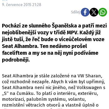
ELEKTRO
9. července 2015 21:28
Sdílej:
NOVINKY ZE SVĚTA EV
TESTY ELEKTROMOBILŮ
Pochází ze slunného Španělska a patří mezi
TRH S ELEKTROMOBILY
nejoblíbenější vozy v třídě MPV. Každý již
jistě tuší, že řeč bude o víceúčelovém voze
RALLY
Seat Alhambra. Ten nedávno prošel
OSTATNÍ
faceliftem a my se na něj nyní podíváme
TISKOVKY
podrobněji.
ROZHOVORY
DAKAR
Seat Alhambra je stále založené na VW Sharan,
Z DOMOVA
což rozhodně nezapře. Abych k vám byl upřímný,
Seat Alhambra není nic jiného, než Volkswagen s
ZE SVĚTA
„S“ na čumáku. To platí o interiéru, exteriéru,
MOTORSPORT
motorizaci, palubním systému, volantu,
rozmístění větracích otvorů a vlastně úplně o