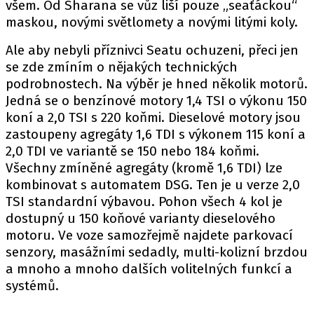
PIT LANE
všem. Od Sharana se vůz liší pouze „seaťáckou“
maskou, novými světlomety a novými litými koly.
ČEŠI V AKCI
FIA CEZ & POHÁRY
Ale aby nebyli příznivci Seatu ochuzeni, přeci jen
MEZINÁRODNÍ SCÉNA
se zde zmíním o nějakých technických
podrobnostech. Na výběr je hned několik motorů.
Jedná se o benzínové motory 1,4 TSI o výkonu 150
SLEDUJTE NÁS NA
|
koní a 2,0 TSI s 220 koňmi. Dieselové motory jsou
zastoupeny agregáty 1,6 TDI s výkonem 115 koní a
2,0 TDI ve variantě se 150 nebo 184 koňmi.
Máte příběh, fotku nebo video?
Všechny zmíněné agregáty (kromě 1,6 TDI) lze
Pošlete e-mail na autoroad.cz
kombinovat s automatem DSG. Ten je u verze 2,0
TSI standardní výbavou. Pohon všech 4 kol je
dostupný u 150 koňové varianty dieselového
ETICKÝ KODEX
motoru. Ve voze samozřejmě najdete parkovací
KONTAKT
senzory, masážními sedadly, multi-kolizní brzdou
VYDAVATEL
a mnoho a mnoho dalších volitelných funkcí a
INZERCE
systémů.
OSOBNÍ ÚDAJE / COOKIES