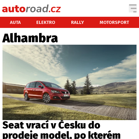
AUTA
AUTA
ELEKTRO
RALLY
MOTORSPORT
Alhambra
TESTY AUT
NOVINKY
EKO
SPY
HISTORIE
ZAJÍMAVOSTI
TECHNIKA
EKONOMIKA
ČESKÝ TRH
TUNING
Seat vrací v Česku do
PROFI
prodeje model, po kterém