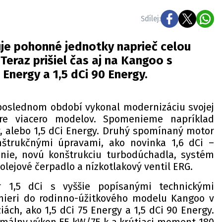
Sdílej:
je pohonné jednotky naprieč celou
eraz prišiel čas aj na Kangoo s
 Energy a 1,5 dCi 90 Energy.
poslednom období vykonal modernizáciu svojej
re viacero modelov. Spomenieme napríklad
y, alebo 1,5 dCi Energy. Druhý spomínaný motor
nštrukčnými úpravami, ako novinka 1,6 dCi –
anie, novú konštrukciu turbodúchadla, systém
 olejové čerpadlo a nízkotlakový ventil ERG.
 1,5 dCi s vyššie popísanými technickými
mieri do rodinno-úžitkového modelu Kangoo v
ách, ako 1,5 dCi 75 Energy a 1,5 dCi 90 Energy.