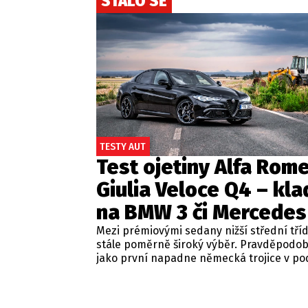
STALO SE
TESTY AUT
Test ojetiny Alfa Rom
Giulia Veloce Q4 – kla
na BMW 3 či Mercedes
Mezi prémiovými sedany nižší střední tří
stále poměrně široký výběr. Pravděpodo
jako první napadne německá trojice v p
BMW řady 3, Mercedes-Benz třídy C a Audi
Jsou to skvělá auta, která nabídnou velmi
zpracování, technologie i komfort, ale u 