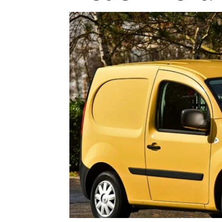
Etický kodex
Kontakt
V
Provozovatelem serveru 