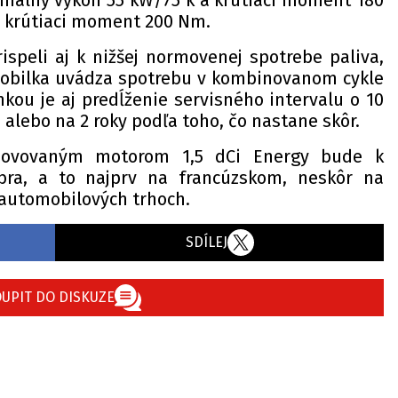
málny výkon 55 kW/75 k a krútiaci moment 180
a krútiaci moment 200 Nm.
speli aj k nižšej normovenej spotrebe paliva,
obilka uvádza spotrebu v kombinovanom cykle
nkou je aj predĺženie servisného intervalu o 10
, alebo na 2 roky podľa toho, čo nastane skôr.
novovaným motorom 1,5 dCi Energy bude k
bra, a to najprv na francúzskom, neskôr na
automobilových trhoch.
SDÍLEJ
UPIT DO DISKUZE