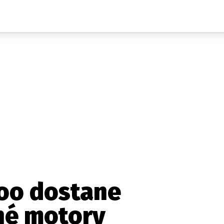
Auta
Elektro
Rally
Motorsport
Testy aut
Novinky ze světa EV
Ostatní
Pit Lane
Novinky
Testy elektromobilů
Tiskovky
Češi v akci
Eko
Trh s elektromobily
Rozhovory
FIA CEZ & Poháry
Spy
Dakar
Mezinárodní scéna
Historie
Z domova
Zajímavosti
Ze světa
Technika
Ekonomika
oo dostane
Český trh
né motory
Tuning
Profi