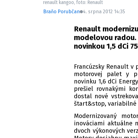
renault kangoo, foto: Renault
Braňo Porubčan
4. srpna 2012 14:35
Renault modernizu
modelovou radou. T
novinkou 1,5 dCi 75
Francúzsky Renault v 
motorovej palet y p
novinku 1,6 dCi Energ
prešiel rovnakými ko
dostal nové vstrekov
štart&stop, variabilné
Modernizovaný motor
inováciami aktuálne 
dvoch výkonových verzi