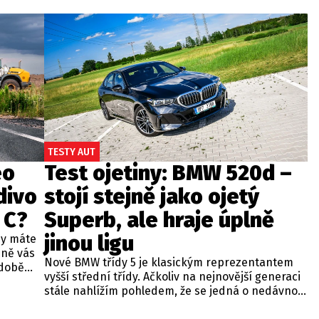
TESTY AUT
eo
Test ojetiny: BMW 520d –
divo
stojí stejně jako ojetý
 C?
Superb, ale hraje úplně
jinou ligu
dy máte
bně vás
Nové BMW třídy 5 je klasickým reprezentantem
odobě
vyšší střední třídy. Ačkoliv na nejnovější generaci
 A4.
stále nahlížím pohledem, že se jedná o nedávno
 dobré
představenou novinku, čas neúprosně letí a od
běžných