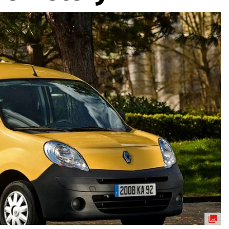
ydavatel
Inzerce
Osobní údaje / Cookies
autoroad.cz je INCORP MEDIA GROUP s.r.o., IČ: 118 23 054