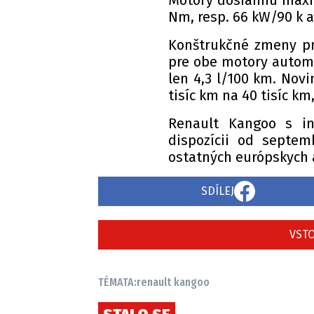
Motory dosiahnu maxi
Nm, resp. 66 kW/90 k 
Konštrukčné zmeny pri
pre obe motory autom
len 4,3 l/100 km. Novi
tisíc km na 40 tisíc km
Renault Kangoo s i
dispozícii od septem
ostatných európskych 
SDÍLEJ
VSTO
TÉMATA:
renault kangoo