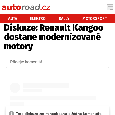
AUTA
AUTA
ELEKTRO
RALLY
MOTORSPORT
Diskuze: Renault Kangoo
TESTY AUT
dostane modernizované
NOVINKY
motory
EKO
SPY
HISTORIE
ZAJÍMAVOSTI
TECHNIKA
EKONOMIKA
ČESKÝ TRH
TUNING
PROFI