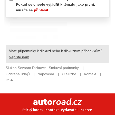
ELEKTRO
NOVINKY ZE SVĚTA EV
TESTY ELEKTROMOBILŮ
TRH S ELEKTROMOBILY
RALLY
OSTATNÍ
TISKOVKY
ROZHOVORY
DAKAR
Z DOMOVA
ZE SVĚTA
MOTORSPORT
Etický kodex
Kontakt
Vydavatel
Inzerce