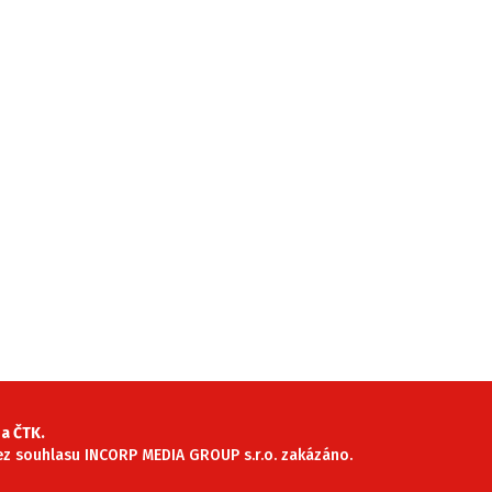
a ČTK.
 bez souhlasu INCORP MEDIA GROUP s.r.o. zakázáno.