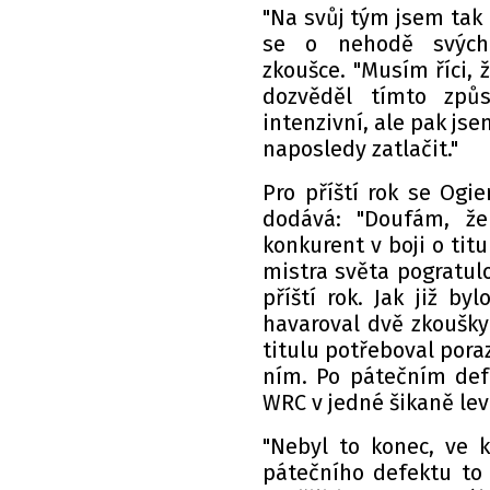
"Na svůj tým jsem tak h
se o nehodě svých 
zkoušce. "Musím říci,
dozvěděl tímto způ
intenzivní, ale pak js
naposledy zatlačit."
Pro příští rok se Ogi
dodává: "Doufám, že
konkurent v boji o titu
mistra světa pogratulo
příští rok. Jak již by
havaroval dvě zkoušky 
titulu potřeboval poraz
ním. Po pátečním defe
WRC v jedné šikaně lev
"Nebyl to konec, ve k
pátečního defektu to b