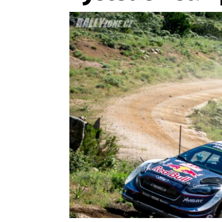
Etický kodex
Kontakt
V
Provozovatelem serveru 