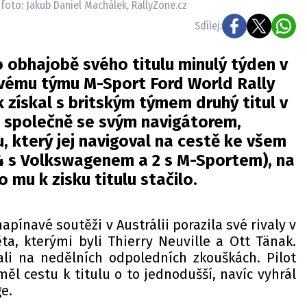
, foto: Jakub Daniel Machálek, RallyZone.cz
Sdílej:
 obhajobě svého titulu minulý týden v
svému týmu M-Sport Ford World Rally
 získal s britským týmem druhý titul v
l společně se svým navigátorem,
u, který jej navigoval na cestě ke všem
(4 s Volkswagenem a 2 s M-Sportem), na
 mu k zisku titulu stačilo.
apínavé soutěži v Austrálii porazila své rivaly v
ěta, kterými byli Thierry Neuville a Ott Tänak.
li na nedělních odpoledních zkouškách. Pilot
ěl cestu k titulu o to jednodušší, navíc vyhrál
e.