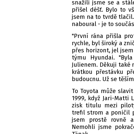
snažili jsme se a stál
přišel déšť. Bylo to v
jsem na to tvrdě tlačil
naboural - je to součás
"První rána přišla pro
rychle, byl široký a zn
přes horizont, jel jsem
týmu Hyundai. "Byla
Julienem. Děkuji také
krátkou přestávku př
budoucnu. Už se těším n
To Toyota může slavit
1999, když Jari-Matti 
zisk titulu mezi pilo
trefil strom a poničil
jsem prostě rovně a 
Nemohli jsme pokračo