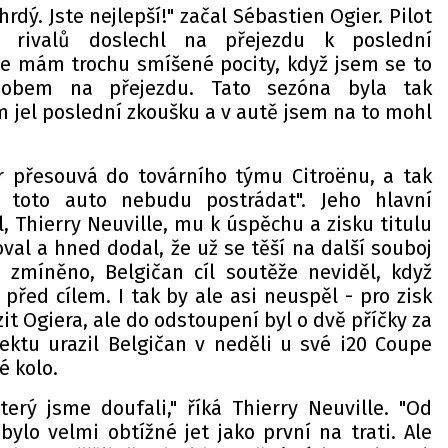
rdý. Jste nejlepší!" začal Sébastien Ogier. Pilot
rivalů doslechl na přejezdu k poslední
 že mám trochu smíšené pocity, když jsem se to
sobem na přejezdu. Tato sezóna byla tak
em jel poslední zkoušku a v autě jsem na to mohl
er přesouvá do továrního týmu Citroënu, a tak
 toto auto nebudu postrádat". Jeho hlavní
l, Thierry Neuville, mu k úspěchu a zisku titulu
val a hned dodal, že už se těší na další souboj
lo zmíněno, Belgičan cíl soutěže neviděl, když
před cílem. I tak by ale asi neuspěl - pro zisk
it Ogiera, ale do odstoupení byl o dvě příčky za
ktu urazil Belgičan v neděli u své i20 Coupe
é kolo.
terý jsme doufali," říká Thierry Neuville. "Od
ylo velmi obtížné jet jako první na trati. Ale