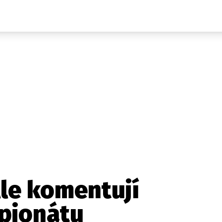
Auta
Elektro
Rally
Motorsport
Testy aut
Novinky ze světa EV
Ostatní
Pit Lane
Novinky
Testy elektromobilů
Tiskovky
Češi v akci
Eko
Trh s elektromobily
Rozhovory
FIA CEZ & Poháry
Spy
Dakar
Mezinárodní scéna
Historie
Z domova
Zajímavosti
Ze světa
Technika
Ekonomika
lle komentují
Český trh
pionátu
Tuning
Profi