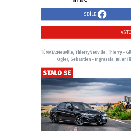
Tänak.
SDÍLEJ
VSTO
TÉMATA:
Neuville, Thierry
Neuville, Thierry - Gi
Ogier, Sebastien - Ingrassia, Julien
Tä
STALO SE