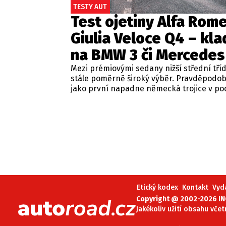
TESTY AUT
Test ojetiny Alfa Rom
Giulia Veloce Q4 – kla
na BMW 3 či Mercedes
Mezi prémiovými sedany nižší střední tří
stále poměrně široký výběr. Pravděpodo
jako první napadne německá trojice v p
BMW řady 3, Mercedes-Benz třídy C a Audi
Jsou to skvělá auta, která nabídnou velmi
zpracování, technologie i komfort, ale u 
motorizací často postrádají jednu důležit
emoce. Pokud ale hledáte auto, které ne
perfektním dopravním prostředkem, ale 
každém nastartování vám vykouzlí úsměv
tváři, možná by vás měla zajímat Alfa Ro
Giulia.
Etický kodex
Kontakt
Vyd
Copyright @ 2002-2026 INC
Jakékoliv užití obsahu včet