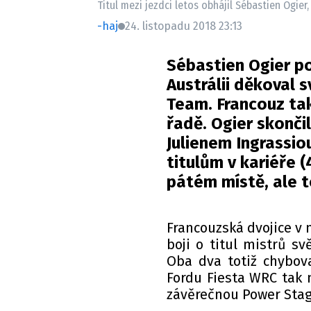
Titul mezi jezdci letos obhájil Sébastien Ogier
-haj
24. listopadu 2018 23:13
Sébastien Ogier po
Austrálii děkoval 
Team. Francouz tak
řadě. Ogier skonči
Julienem Ingrassio
titulům v kariéře 
pátém místě, ale to
Francouzská dvojice v n
boji o titul mistrů sv
Oba dva totiž chybova
Fordu Fiesta WRC tak m
závěrečnou Power Stag