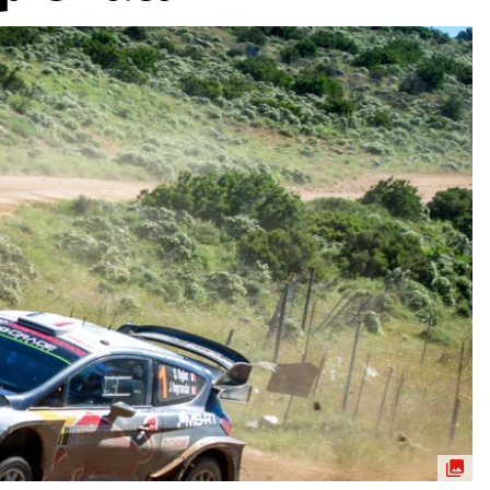
ydavatel
Inzerce
Osobní údaje / Cookies
autoroad.cz je INCORP MEDIA GROUP s.r.o., IČ: 118 23 054