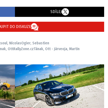
SDÍLEJ
UPIT DO DISKUZE
lsoul, Nicolas
Ogier, Sebastien
nak, Ott
RallyZone.cz
Tänak, Ott - Järveoja, Martin