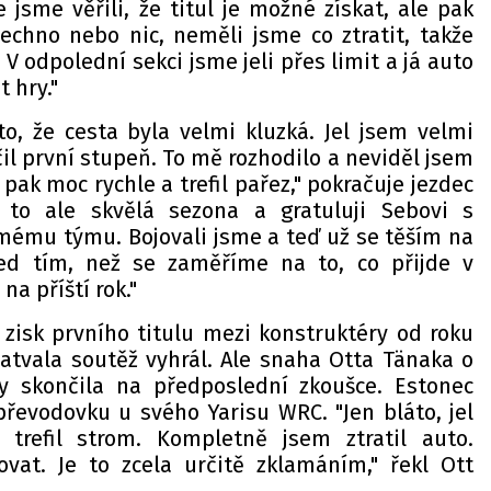
e jsme věřili, že titul je možné získat, ale pak
šechno nebo nic, neměli jsme co ztratit, takže
. V odpolední sekci jsme jeli přes limit a já auto
t hry."
to, že cesta byla velmi kluzká. Jel jsem velmi
ičil první stupeň. To mě rozhodilo a neviděl jsem
 pak moc rychle a trefil pařez," pokračuje jezdec
 to ale skvělá sezona a gratuluji Sebovi s
 mému týmu. Bojovali jsme a teď už se těším na
ed tím, než se zaměříme na to, co přijde v
a příští rok."
 zisk prvního titulu mezi konstruktéry od roku
Latvala soutěž vyhrál. Ale snaha Otta Tänaka o
ty skončila na předposlední zkoušce. Estonec
 převodovku u svého Yarisu WRC. "Jen bláto, jel
trefil strom. Kompletně jsem ztratil auto.
vat. Je to zcela určitě zklamáním," řekl Ott