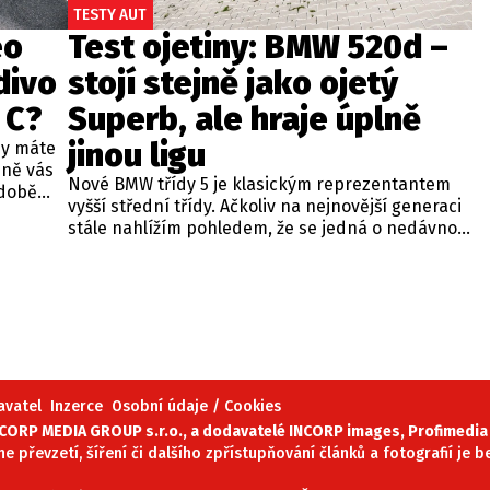
TESTY AUT
eo
Test ojetiny: BMW 520d –
divo
stojí stejně jako ojetý
 C?
Superb, ale hraje úplně
jinou ligu
dy máte
bně vás
Nové BMW třídy 5 je klasickým reprezentantem
odobě
vyšší střední třídy. Ačkoliv na nejnovější generaci
 A4.
stále nahlížím pohledem, že se jedná o nedávno
 dobré
představenou novinku, čas neúprosně letí a od
běžných
zahájení prodeje utekly už tři roky. Začíná se tedy
ou věc –
objevovat i na sekundárním trhu mezi zánovními
bude jen
vozy. Jeden takový kus jsme si vybrali do dnešní
při
recenze a to především proto, že stojí téměř
 na
stejně, jako zánovní Superb čtvrté generace.
meo
avatel
Inzerce
Osobní údaje / Cookies
ORP MEDIA GROUP s.r.o., a dodavatelé INCORP images, Profimedia 
ne převzetí, šíření či dalšího zpřístupňování článků a fotografií je