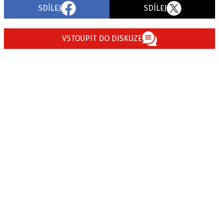
SDÍLEJ
SDÍLEJ
Provozovatelem serveru autoroad.cz je
VSTOUPIT DO DISKUZE
INCORP MEDIA GROUP s.r.o., IČ: 118 23 054