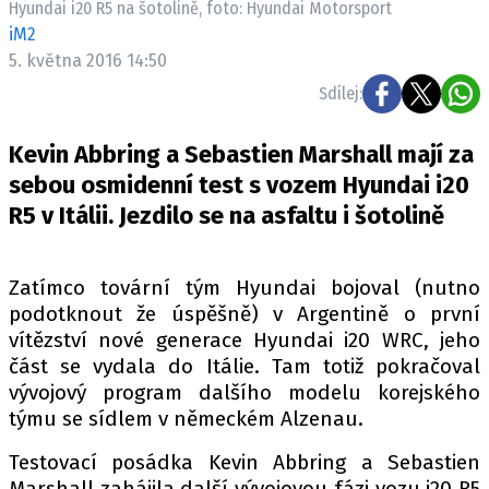
Hyundai i20 R5 na šotolině, foto: Hyundai Motorsport
ELEKTRO
iM2
5. května 2016 14:50
NOVINKY ZE SVĚTA EV
Sdílej:
TESTY ELEKTROMOBILŮ
TRH S ELEKTROMOBILY
Kevin Abbring a Sebastien Marshall mají za
RALLY
sebou osmidenní test s vozem Hyundai i20
R5 v Itálii. Jezdilo se na asfaltu i šotolině
OSTATNÍ
TISKOVKY
Zatímco tovární tým Hyundai bojoval (nutno
ROZHOVORY
podotknout že úspěšně) v Argentině o první
DAKAR
vítězství nové generace Hyundai i20 WRC, jeho
Z DOMOVA
část se vydala do Itálie. Tam totiž pokračoval
vývojový program dalšího modelu korejského
ZE SVĚTA
týmu se sídlem v německém Alzenau.
MOTORSPORT
Testovací posádka Kevin Abbring a Sebastien
Marshall zahájila další vývojovou fázi vozu i20 R5