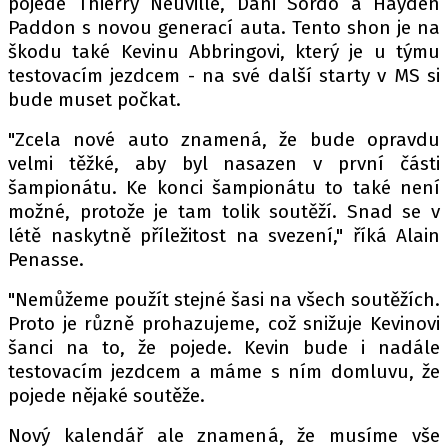
pojede Thierry Neuville, Dani Sordo a Hayden
PIT LANE
Paddon s novou generací auta. Tento shon je na
ČEŠI V AKCI
škodu také Kevinu Abbringovi, který je u týmu
FIA CEZ & POHÁRY
testovacím jezdcem - na své další starty v MS si
MEZINÁRODNÍ SCÉNA
bude muset počkat.
"Zcela nové auto znamená, že bude opravdu
SLEDUJTE NÁS NA
|
velmi těžké, aby byl nasazen v první části
šampionátu. Ke konci šampionátu to také není
možné, protože je tam tolik soutěží. Snad se v
Máte příběh, fotku nebo video?
létě naskytně příležitost na svezení," říká Alain
Pošlete e-mail na autoroad.cz
Penasse.
"Nemůžeme použít stejné šasi na všech soutěžích.
ETICKÝ KODEX
Proto je různě prohazujeme, což snižuje Kevinovi
KONTAKT
šanci na to, že pojede. Kevin bude i nadále
testovacím jezdcem a máme s ním domluvu, že
VYDAVATEL
pojede nějaké soutěže.
INZERCE
Nový kalendář ale znamená, že musíme vše
OSOBNÍ ÚDAJE / COOKIES