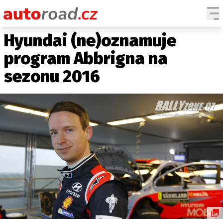
Hyundai (ne)oznamuje
AUTA
program Abbrigna na
TESTY AUT
sezonu 2016
NOVINKY
EKO
SPY
HISTORIE
ZAJÍMAVOSTI
TECHNIKA
EKONOMIKA
ČESKÝ TRH
TUNING
PROFI