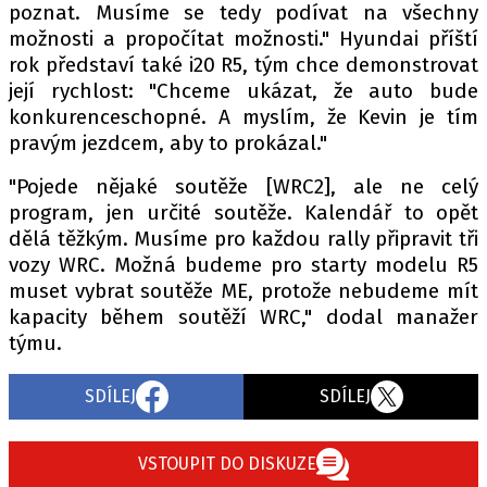
poznat. Musíme se tedy podívat na všechny
možnosti a propočítat možnosti." Hyundai příští
rok představí také i20 R5, tým chce demonstrovat
Provozovatelem serveru autoroad.cz je
její rychlost: "Chceme ukázat, že auto bude
INCORP MEDIA GROUP s.r.o., IČ: 118 23 054
konkurenceschopné. A myslím, že Kevin je tím
pravým jezdcem, aby to prokázal."
"Pojede nějaké soutěže [WRC2], ale ne celý
program, jen určité soutěže. Kalendář to opět
dělá těžkým. Musíme pro každou rally připravit tři
vozy WRC. Možná budeme pro starty modelu R5
muset vybrat soutěže ME, protože nebudeme mít
kapacity během soutěží WRC," dodal manažer
týmu.
SDÍLEJ
SDÍLEJ
VSTOUPIT DO DISKUZE