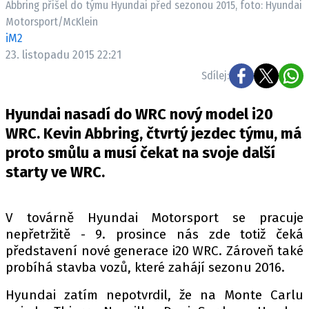
Abbring přišel do týmu Hyundai před sezonou 2015, foto: Hyundai
ELEKTRO
Motorsport/McKlein
iM2
NOVINKY ZE SVĚTA EV
23. listopadu 2015 22:21
TESTY ELEKTROMOBILŮ
Sdílej:
TRH S ELEKTROMOBILY
RALLY
Hyundai nasadí do WRC nový model i20
WRC. Kevin Abbring, čtvrtý jezdec týmu, má
OSTATNÍ
proto smůlu a musí čekat na svoje další
TISKOVKY
starty ve WRC.
ROZHOVORY
DAKAR
V továrně Hyundai Motorsport se pracuje
Z DOMOVA
nepřetržitě - 9. prosince nás zde totiž čeká
ZE SVĚTA
představení nové generace i20 WRC. Zároveň také
probíhá stavba vozů, které zahájí sezonu 2016.
MOTORSPORT
Hyundai zatím nepotvrdil, že na Monte Carlu