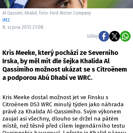
ELEKTRO
Al Qassimi, Khalid, foto: Ford Motor Company
NOVINKY ZE SVĚTA EV
iM2
8. srpna 2013 21:08
TESTY ELEKTROMOBILŮ
TRH S ELEKTROMOBILY
Sdílej:
RALLY
Kris Meeke, který pochází ze Severního
Irska, by měl mít dle šejka Khalida Al
OSTATNÍ
Qassimiho možnost ukázat se s Citroënem
TISKOVKY
a podporou Abú Dhabí ve WRC.
ROZHOVORY
DAKAR
Kris Meeke dostal možnost jet ve Finsku s
Z DOMOVA
Citroënem DS3 WRC minulý týden jako náhrada
ZE SVĚTA
právě za Khalida Al-Qassimiho. Svým výkonem
zaujal asi všechny, dlouho se držel na pátém
MOTORSPORT
místě, než těsně před cílem legendárního testu
Ouninpohja havaroval. I přesto je Khalid názoru,