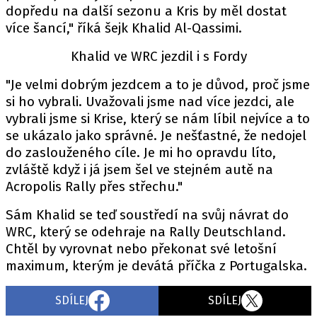
dopředu na další sezonu a Kris by měl dostat
více šancí," říká šejk Khalid Al-Qassimi.
Provozovatelem serveru autoroad.cz je
Khalid ve WRC jezdil i s Fordy
INCORP MEDIA GROUP s.r.o., IČ: 118 23 054
"Je velmi dobrým jezdcem a to je důvod, proč jsme
si ho vybrali. Uvažovali jsme nad více jezdci, ale
vybrali jsme si Krise, který se nám líbil nejvíce a to
se ukázalo jako správné. Je nešťastné, že nedojel
do zaslouženého cíle. Je mi ho opravdu líto,
zvláště když i já jsem šel ve stejném autě na
Acropolis Rally přes střechu."
Sám Khalid se teď soustředí na svůj návrat do
WRC, který se odehraje na Rally Deutschland.
Chtěl by vyrovnat nebo překonat své letošní
maximum, kterým je devátá příčka z Portugalska.
SDÍLEJ
SDÍLEJ