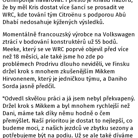
PIT LANE
že by měl Kris dostat více šancí se prosadit ve
ČEŠI V AKCI
WRC, kde tování tým Citroënu s podporou Abú
FIA CEZ & POHÁRY
Dhabí nedosahuje kýžených výsledků.
MEZINÁRODNÍ SCÉNA
Momentálně francouzský výrobce na Volkswagen
ztrácí v bodování konstruktérů už 55 bodů.
SLEDUJTE NÁS NA
|
Meeke, který se ve WRC poprvé objevil před více
než 18 měsíci, ale také jsme ho zde po
problémech Prodrivu dlouho neviděli, ve Finsku
Máte příběh, fotku nebo video?
držel krok s mnohem zkušenějším Mikkem
Pošlete e-mail na autoroad.cz
Hirvonenem, který je jedničkou týmu, a Daniho
Sorda jasně předčil.
ETICKÝ KODEX
"Odvedl skvělou práci a já jsem nebyl překvapený.
Držel krok s Mikkem a byl mnohem rychlejší než
KONTAKT
Dani, máme tak díky němu hodně o čem
VYDAVATEL
přemýšlet. Naší prioritou je dostat to nejlepší, co
INZERCE
budeme moci, z našich jezdců ve zbytku sezony a
OSOBNÍ ÚDAJE / COOKIES
potřebujeme být na podiu. Už se ale také díváme