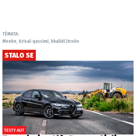
TÉMATA:
Meeke, Kris
al-qassimi, khalid
Citroën
STALO SE
TESTY AUT