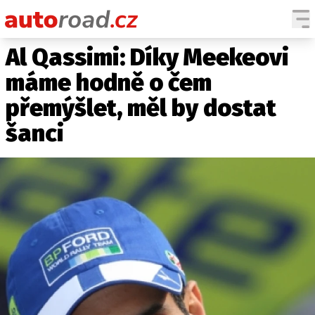
Al Qassimi: Díky Meekeovi
AUTA
máme hodně o čem
TESTY AUT
přemýšlet, měl by dostat
NOVINKY
šanci
EKO
SPY
HISTORIE
ZAJÍMAVOSTI
TECHNIKA
EKONOMIKA
ČESKÝ TRH
TUNING
PROFI