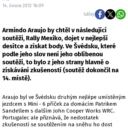
ELEKTRO
14. února 2012 16:09
Sdílej:
NOVINKY ZE SVĚTA EV
TESTY ELEKTROMOBILŮ
Armindo Araujo by chtěl v následující
TRH S ELEKTROMOBILY
soutěži, Rally Mexiko, dojet v nejlepší
desítce a získat body. Ve Švédsku, které
RALLY
podle jeho slov není jeho oblíbenou
OSTATNÍ
soutěží, to bylo z jeho strany hlavně o
TISKOVKY
získávání zkušeností (soutěž dokončil na
14. místě).
ROZHOVORY
DAKAR
Z DOMOVA
Araujo byl ve Švédsku druhým nejlépe umístěným
ZE SVĚTA
jezdcem s Mini - 6 příček za domácím Patrikem
Sandellem s dalším John Cooper Works WRC.
MOTORSPORT
Portugalec ale přiznává, že nedostatek
zkušeností se soutěžením na sněhu ho dost