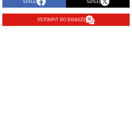
SDÍLEJ
SDÍLEJ
VSTOUPIT DO DISKUZE
Provozovatelem serveru autoroad.cz je
INCORP MEDIA GROUP s.r.o., IČ: 118 23 054