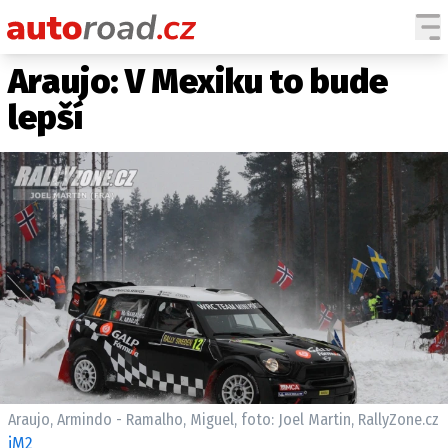
Araujo: V Mexiku to bude
AUTA
lepší
TESTY AUT
NOVINKY
EKO
SPY
HISTORIE
ZAJÍMAVOSTI
TECHNIKA
EKONOMIKA
ČESKÝ TRH
TUNING
Araujo, Armindo - Ramalho, Miguel, foto: Joel Martin, RallyZone.cz
PROFI
iM2