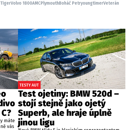
Tiger
Volvo 1800
AMC
Plymouth
Boháč Petr
youngtimer
Veterán
TESTY AUT
eo
Test ojetiny: BMW 520d –
divo
stojí stejně jako ojetý
 C?
Superb, ale hraje úplně
jinou ligu
dy máte
bně vás