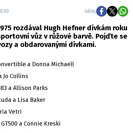
0:50
Sdílej:
 1975 rozdával Hugh Hefner dívkám roku
portovní vůz v růžové barvě. Pojďte se
vozy a obdarovanými dívkami.
onvertible a Donna Michaell
 Jo Collins
83 a Allison Parks
cuda a Lisa Baker
ria Vetri
 GT500 a Connie Kreski