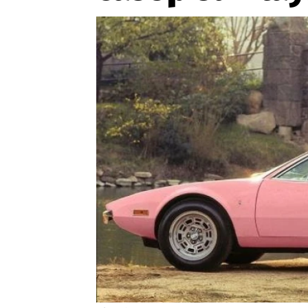
Etický kodex
Kontakt
V
Provozovatelem serveru 