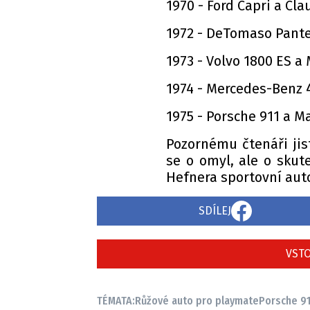
1970 - Ford Capri a Cl
1972 - DeTomaso Pante
1973 - Volvo 1800 ES a 
1974 - Mercedes-Benz 
1975 - Porsche 911 a M
Pozornému čtenáři jis
se o omyl, ale o skut
Hefnera sportovní aut
SDÍLEJ
VSTO
TÉMATA:
Růžové auto pro playmate
Porsche 91