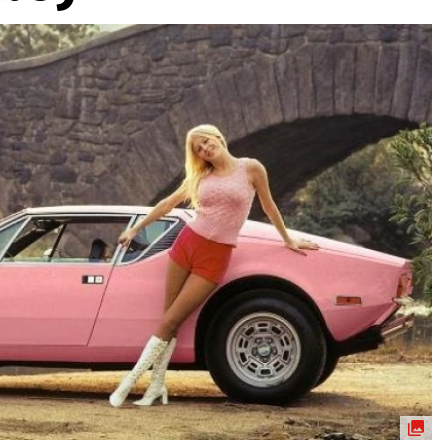
ydavatel
Inzerce
Osobní údaje / Cookies
autoroad.cz je INCORP MEDIA GROUP s.r.o., IČ: 118 23 054