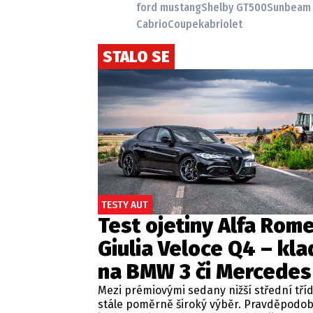
ford mustang
Shelby GT500
Sunbeam 
Cabrio
Coupe
kabriolet
STALO SE
TESTY AUT
Test ojetiny Alfa Rom
Giulia Veloce Q4 – kla
na BMW 3 či Mercedes
Mezi prémiovými sedany nižší střední tří
stále poměrně široký výběr. Pravděpodo