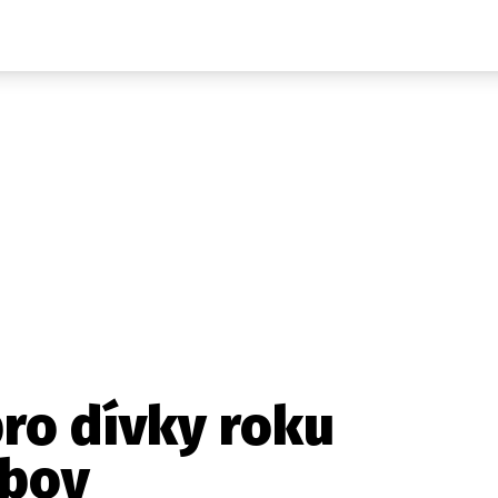
Auta
Elektro
Rally
Motorsport
Testy aut
Novinky ze světa EV
Ostatní
Pit Lane
Novinky
Testy elektromobilů
Tiskovky
Češi v akci
Eko
Trh s elektromobily
Rozhovory
FIA CEZ & Poháry
Spy
Dakar
Mezinárodní scéna
Historie
Z domova
Zajímavosti
Ze světa
Technika
Ekonomika
ro dívky roku
Český trh
yboy
Tuning
Profi