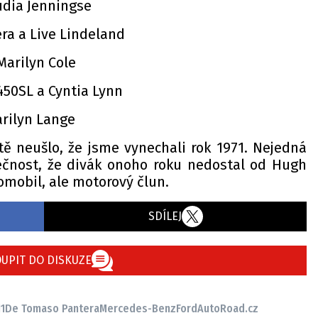
audia Jenningse
ra a Live Lindeland
Marilyn Cole
450SL a Cyntia Lynn
arilyn Lange
tě neušlo, že jsme vynechali rok 1971. Nejedná
ečnost, že divák onoho roku nedostal od Hugh
omobil, ale motorový člun.
SDÍLEJ
UPIT DO DISKUZE
1
De Tomaso Pantera
Mercedes-Benz
Ford
AutoRoad.cz