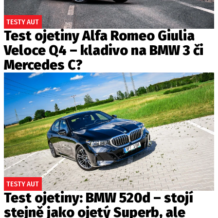
TESTY AUT
Test ojetiny Alfa Romeo Giulia
Veloce Q4 – kladivo na BMW 3 či
Mercedes C?
TESTY AUT
Test ojetiny: BMW 520d – stojí
stejně jako ojetý Superb, ale