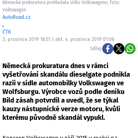
Německá prokuratura prohledala sídlo Volkswagenu, foto:
ELEKTRO
Volkswagen
AutoRoad.cz
NOVINKY ZE SVĚTA EV
,
TESTY ELEKTROMOBILŮ
ČTK
TRH S ELEKTROMOBILY
3. prosince 2019 18:51 | akt. 4. prosince 2019 01:06
Sdílej:
RALLY
Německá prokuratura dnes v rámci
OSTATNÍ
vyšetřování skandálu dieselgate podnikla
TISKOVKY
razii v sídle automobilky Volkswagen ve
ROZHOVORY
Wolfsburgu. Výrobce vozů podle deníku
DAKAR
Bild zásah potvrdil a uvedl, že se týkal
Z DOMOVA
kauzy nástupnické verze motoru, kvůli
ZE SVĚTA
kterému původně skandál vypukl.
MOTORSPORT
Koncern Volkswagen v září 2015 v reakci na