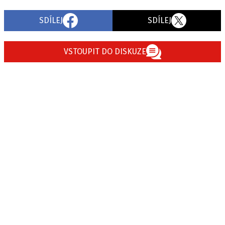
SDÍLEJ
SDÍLEJ
Provozovatelem serveru autoroad.cz je
INCORP MEDIA GROUP s.r.o., IČ: 118 23 054
VSTOUPIT DO DISKUZE