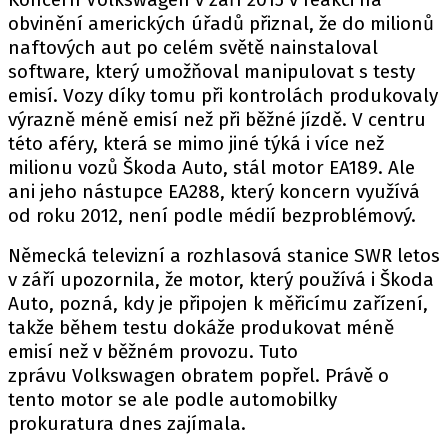
PIT LANE
obvinění amerických úřadů přiznal, že do milionů
ČEŠI V AKCI
naftových aut po celém světě nainstaloval
FIA CEZ & POHÁRY
software, který umožňoval manipulovat s testy
MEZINÁRODNÍ SCÉNA
emisí. Vozy díky tomu při kontrolách produkovaly
výrazně méně emisí než při běžné jízdě. V centru
této aféry, která se mimo jiné týká i více než
SLEDUJTE NÁS NA
|
milionu vozů Škoda Auto, stál motor EA189. Ale
ani jeho nástupce EA288, který koncern využívá
od roku 2012, není podle médií bezproblémový.
Máte příběh, fotku nebo video?
Pošlete e-mail na autoroad.cz
Německá televizní a rozhlasová stanice SWR letos
v září upozornila, že motor, který používá i Škoda
Auto, pozná, kdy je připojen k měřicímu zařízení,
ETICKÝ KODEX
takže během testu dokáže produkovat méně
KONTAKT
emisí než v běžném provozu. Tuto
zprávu Volkswagen obratem popřel. Právě o
VYDAVATEL
tento motor se ale podle automobilky
INZERCE
prokuratura dnes zajímala.
OSOBNÍ ÚDAJE / COOKIES