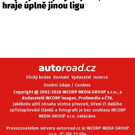
hraje úplně jinou ligu
Etický kodex
Kontakt
Vydavatel
Inzerce
Osobní údaje / Cookies
Copyright @ 2002-2026 INCORP MEDIA GROUP s.r.o., a
dodavatelé INCORP images, Profimedia a ČTK.
Jakékoliv užití obsahu včetne převzetí, šíření či dalšího
zpřístupňování článků a fotografií je bez souhlasu INCORP
MEDIA GROUP s.r.o. zakázáno.
Provozovatelem serveru autoroad.cz je INCORP MEDIA GROUP
s.r.o., IČ: 118 23 054