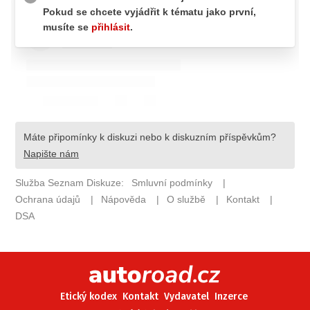
ELEKTRO
NOVINKY ZE SVĚTA EV
TESTY ELEKTROMOBILŮ
TRH S ELEKTROMOBILY
RALLY
OSTATNÍ
TISKOVKY
ROZHOVORY
DAKAR
Z DOMOVA
ZE SVĚTA
MOTORSPORT
Etický kodex
Kontakt
Vydavatel
Inzerce