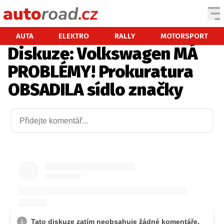
AUTA
AUTA
ELEKTRO
RALLY
MOTORSPORT
Diskuze: Volkswagen MÁ
TESTY AUT
PROBLÉMY! Prokuratura
NOVINKY
OBSADILA sídlo značky
EKO
SPY
HISTORIE
ZAJÍMAVOSTI
TECHNIKA
EKONOMIKA
ČESKÝ TRH
TUNING
PROFI