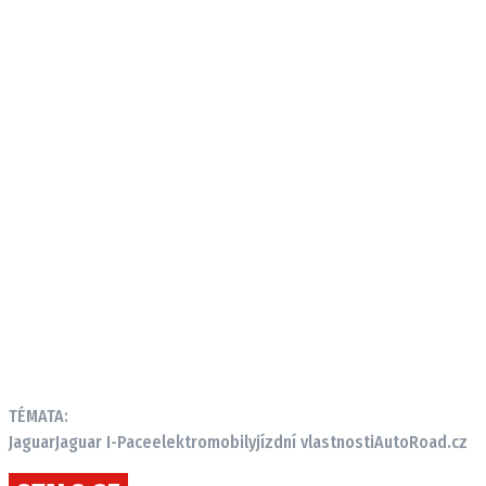
TÉMATA:
Jaguar
Jaguar I-Pace
elektromobily
jízdní vlastnosti
AutoRoad.cz