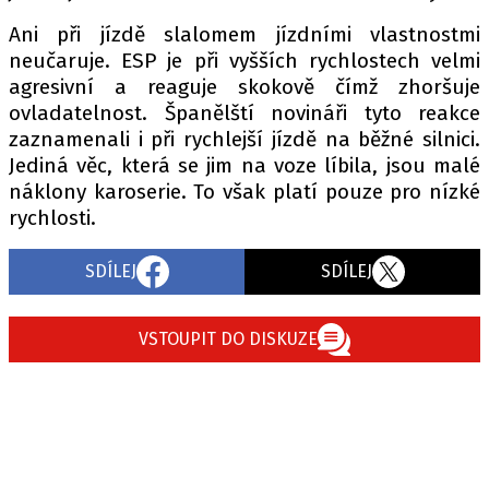
Ani při jízdě slalomem jízdními vlastnostmi
neučaruje. ESP je při vyšších rychlostech velmi
Provozovatelem serveru autoroad.cz je
agresivní a reaguje skokově čímž zhoršuje
INCORP MEDIA GROUP s.r.o., IČ: 118 23 054
ovladatelnost. Španělští novináři tyto reakce
zaznamenali i při rychlejší jízdě na běžné silnici.
Jediná věc, která se jim na voze líbila, jsou malé
náklony karoserie. To však platí pouze pro nízké
rychlosti.
SDÍLEJ
SDÍLEJ
VSTOUPIT DO DISKUZE