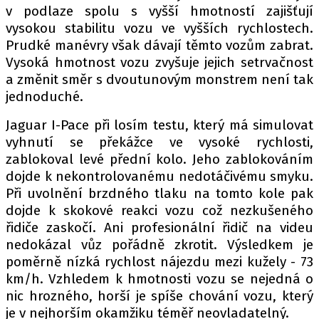
PIT LANE
v podlaze spolu s vyšší hmotností zajišťují
ČEŠI V AKCI
vysokou stabilitu vozu ve vyšších rychlostech.
Prudké manévry však dávají těmto vozům zabrat.
FIA CEZ & POHÁRY
Vysoká hmotnost vozu zvyšuje jejich setrvačnost
MEZINÁRODNÍ SCÉNA
a změnit směr s dvoutunovým monstrem není tak
jednoduché.
SLEDUJTE NÁS NA
|
Jaguar I-Pace při losím testu, který má simulovat
vyhnutí se překážce ve vysoké rychlosti,
Máte příběh, fotku nebo video?
zablokoval levé přední kolo. Jeho zablokováním
dojde k nekontrolovanému nedotáčivému smyku.
Pošlete e-mail na autoroad.cz
Při uvolnění brzdného tlaku na tomto kole pak
dojde k skokové reakci vozu což nezkušeného
ETICKÝ KODEX
řidiče zaskočí. Ani profesionální řidič na videu
nedokázal vůz pořádně zkrotit. Výsledkem je
KONTAKT
poměrně nízká rychlost nájezdu mezi kužely - 73
VYDAVATEL
km/h. Vzhledem k hmotnosti vozu se nejedná o
INZERCE
nic hrozného, horší je spíše chování vozu, který
OSOBNÍ ÚDAJE / COOKIES
je v nejhorším okamžiku téměř neovladatelný.