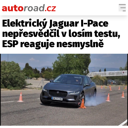
Elektrický Jaguar I-Pace
AUTA
nepřesvědčil v losím testu,
TESTY AUT
ESP reaguje nesmyslně
NOVINKY
EKO
SPY
HISTORIE
ZAJÍMAVOSTI
TECHNIKA
EKONOMIKA
ČESKÝ TRH
TUNING
PROFI