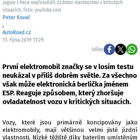
Jaguar I-Pace nepřesvědčí jízdními vlastnostmi v kritických
ELEKTRO
situacích, foto: youtube.com
Petar Kovač
NOVINKY ZE SVĚTA EV
,
TESTY ELEKTROMOBILŮ
AutoRoad.cz
TRH S ELEKTROMOBILY
11. října 2019 11:29
Sdílej:
RALLY
První elektromobil značky se v losím testu
OSTATNÍ
neukázal v příliš dobrém světle. Za všechno
TISKOVKY
však může elektronická berlička jménem
ROZHOVORY
ESP. Reaguje způsobem, který zhoršuje
DAKAR
ovladatelnost vozu v kritických situacích.
Z DOMOVA
ZE SVĚTA
Vozy, které jsou primárně koncipovány jako
MOTORSPORT
elektromobily, mají většinou velmi jisté jízdní
vlastnosti. Nízké těžiště díky bateriím umístěným