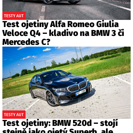
TESTY AUT
Test ojetiny Alfa Romeo Giulia
Veloce Q4 – kladivo na BMW 3 či
Mercedes C?
TESTY AUT
Test ojetiny: BMW 520d – stojí
stejně jako ojetý Superb, ale