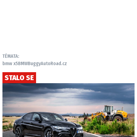
TÉMATA:
bmw x5
BMW
Buggy
AutoRoad.cz
STALO SE