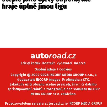
hraje úplně jinou ligu
Etický kodex
Kontakt
Vydavatel
Inzerce
Osobní údaje / Cookies
Copyright @ 2002-2026 INCORP MEDIA GROUP s.r.o., a
dodavatelé INCORP images, Profimedia a ČTK.
Jakékoliv užití obsahu včetne převzetí, šíření či dalšího
zpřístupňování článků a fotografií je bez souhlasu INCORP
MEDIA GROUP s.r.o. zakázáno.
Provozovatelem serveru autoroad.cz je INCORP MEDIA GROUP