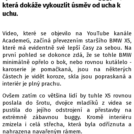
PIT LANE
která dokáže vykouzlit úsměv od ucha k
ČEŠI V AKCI
uchu.
FIA CEZ & POHÁRY
MEZINÁRODNÍ SCÉNA
Video, které se objevilo na YouTube kanále
AcademeG, začíná převezením staršího BMW X5,
SLEDUJTE NÁS NA
|
které má evidentně své lepší časy za sebou. Na
první pohled se dokonce zdá, že se tohle BMW
minimálně opřelo o bok, nebo rovnou kutálelo -
Máte příběh, fotku nebo video?
karoserie je pomačkaná, jsou na některých
Pošlete e-mail na autoroad.cz
částech je vidět koroze, skla jsou popraskaná a
interiér je plný prachu.
ETICKÝ KODEX
Ovšem zatím co většina lidí by tuhle X5 rovnou
poslala do šrotu, dvojice mladíků z videa se
KONTAKT
pustila do jejího odstrojení a přestavby na
VYDAVATEL
extrémně zábavnou buggy. Kromě interiéru
INZERCE
zmizela i celá střecha, která byla odříznuta a
OSOBNÍ ÚDAJE / COOKIES
nahrazena navařeným rámem.