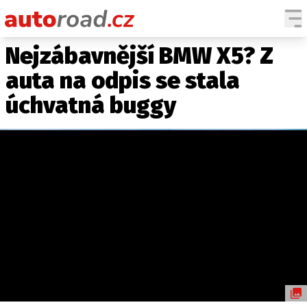
Nejzábavnější BMW X5? Z
AUTA
auta na odpis se stala
TESTY AUT
úchvatná buggy
NOVINKY
EKO
SPY
HISTORIE
ZAJÍMAVOSTI
TECHNIKA
EKONOMIKA
ČESKÝ TRH
TUNING
PROFI