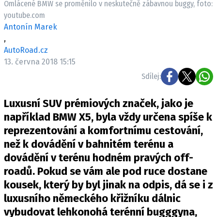
Omlácené BMW se proměnilo v neskutečně zábavnou buggy, foto:
ELEKTRO
youtube.com
Antonín Marek
NOVINKY ZE SVĚTA EV
,
TESTY ELEKTROMOBILŮ
AutoRoad.cz
TRH S ELEKTROMOBILY
13. června 2018 15:15
Sdílej:
RALLY
Luxusní SUV prémiových značek, jako je
OSTATNÍ
například BMW X5, byla vždy určena spíše k
TISKOVKY
reprezentování a komfortnímu cestování,
ROZHOVORY
než k dovádění v bahnitém terénu a
DAKAR
dovádění v terénu hodném pravých off-
Z DOMOVA
roadů. Pokud se vám ale pod ruce dostane
ZE SVĚTA
kousek, který by byl jinak na odpis, dá se i z
MOTORSPORT
luxusního německého křižníku dálnic
vybudovat lehkonohá terénní bugggyna,