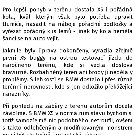
Pro lepší pohyb v terénu dostala X5 i pořádná
kola, kvůli kterým však bylo potřeba upravit
Provozovatelem serveru autoroad.cz je
tlumiče, nasadit na náboje pořádné podložky a
INCORP MEDIA GROUP s.r.o., IČ: 118 23 054
vyřezat pořádný kus lemů - jinak by kola neměla
šanci se na auto vejít.
Jakmile byly úpravy dokončeny, vyrazila zřejmě
první X5 buggy na ostrou testovací jízdu do
náročného terénu, kde si vedla doslova
bravurně. Rozbahněný terén ani brody jí nedělaly
problémy. S lehkostí se BMW dostalo i přes různé
terénní nerovnosti, kde si jen odložilo překážející
nárazníky.
Při pohledu na záběry z terénu autorům docela
závidíme. S BMW X5 v normálním stavu bychom si
totiž samozřejmě nic podobného netroufli, ovšem
s takto odlehčeným a modifikovaným monstrem
musí být skutečně fantastická zábava.