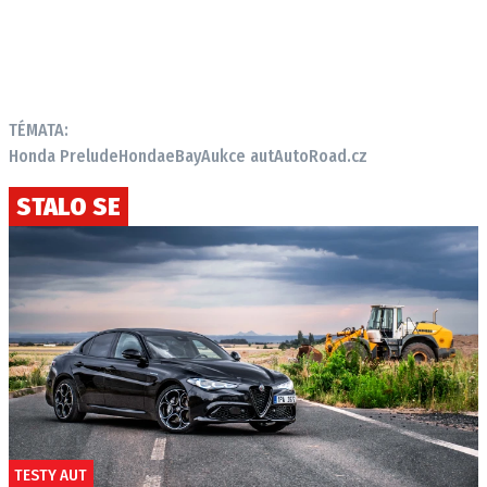
TÉMATA:
Honda Prelude
Honda
eBay
Aukce aut
AutoRoad.cz
STALO SE
TESTY AUT