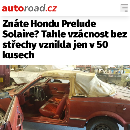
Znáte Hondu Prelude
AUTA
Solaire? Tahle vzácnost bez
TESTY AUT
střechy vznikla jen v 50
NOVINKY
kusech
EKO
SPY
HISTORIE
ZAJÍMAVOSTI
TECHNIKA
EKONOMIKA
ČESKÝ TRH
TUNING
PROFI