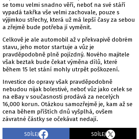
se tomu velmi snadno věří, neboť na své stáří
vypadá takřka vše velmi zachovale, pouze s
výjimkou střechy, která už má lepší časy za sebou
a zřejmě bude potřeba jí vyměnit.
Celkově je ale automobil až v překvapivě dobrém
stavu, jeho motor startuje a vůz je
pravděpodobně plně pojízdný. Nového majitele
však beztak bude čekat výměna dílů, které
během 15 let stání mohly utrpět poškození.
Investice do opravy však pravděpodobně
nebudou nijak bolestivé, neboť vůz jako celek se
na eBay v současnosti prodává za necelých
16,000 korun. Otázkou samozřejmě je, kam až se
cena během příštích dnů vyšplhá, ovšem
závratné částky se očekávat nedají.
SDÍLEJ
SDÍLEJ