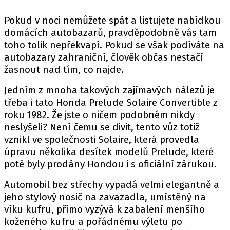
PIT LANE
ČEŠI V AKCI
Pokud v noci nemůžete spát a listujete nabídkou
domácích autobazarů, pravděpodobně vás tam
FIA CEZ & POHÁRY
toho tolik nepřekvapí. Pokud se však podíváte na
MEZINÁRODNÍ SCÉNA
autobazary zahraniční, člověk občas nestačí
žasnout nad tím, co najde.
SLEDUJTE NÁS NA
|
Jedním z mnoha takových zajímavých nálezů je
třeba i tato Honda Prelude Solaire Convertible z
Máte příběh, fotku nebo video?
roku 1982. Že jste o ničem podobném nikdy
neslyšeli? Není čemu se divit, tento vůz totiž
Pošlete e-mail na autoroad.cz
vznikl ve společnosti Solaire, která provedla
úpravu několika desítek modelů Prelude, které
ETICKÝ KODEX
poté byly prodány Hondou i s oficiální zárukou.
KONTAKT
Automobil bez střechy vypadá velmi elegantně a
VYDAVATEL
jeho stylový nosič na zavazadla, umístěný na
INZERCE
víku kufru, přímo vyzývá k zabalení menšího
koženého kufru a pořádnému výletu po
OSOBNÍ ÚDAJE / COOKIES