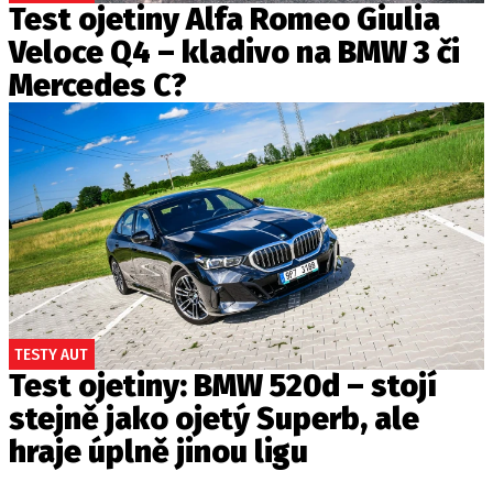
Test ojetiny Alfa Romeo Giulia
Veloce Q4 – kladivo na BMW 3 či
Mercedes C?
TESTY AUT
Test ojetiny: BMW 520d – stojí
stejně jako ojetý Superb, ale
hraje úplně jinou ligu