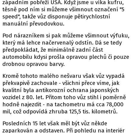
západním pobřeží USA. Když jsme u víka kufru,
těsně pod ním si můžeme všimnout označení "5
speed", takže vůz disponuje pětirychlostní
Provozovatelem serveru autoroad.cz je
manuální převodovkou.
INCORP MEDIA GROUP s.r.o., IČ: 118 23 054
Pod nárazníkem si pak můžeme všimnout výfuku,
který má lehce načervenalý odstín. Dá se tedy
předpokládat, že minimálně zadní část
automobilu kdysi prošla opravou plechů či pouze
drobnou opravou barvy.
Kromě tohoto malého nešvaru však vůz vypadá
překvapivě zachovale - všichni přece víme, jak
kvalitní byla antikorozní ochrana japonských
vozidel z 80. let. Přitom toho vůz stihl i poměrně
hodně najezdit - na tachometru má cca 78,000
mil, což odpovídá zhruba 125,5 tis. kilometrů.
Posledních 15 let však měl být vůz někde
zaparkován a odstaven. Při pohledu na interiér