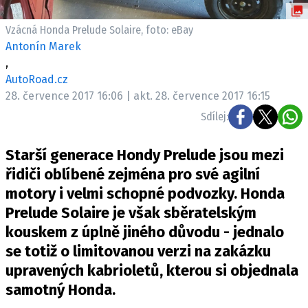
ELEKTRO
Vzácná Honda Prelude Solaire, foto: eBay
NOVINKY ZE SVĚTA EV
Antonín Marek
,
TESTY ELEKTROMOBILŮ
AutoRoad.cz
TRH S ELEKTROMOBILY
28. července 2017 16:06 | akt. 28. července 2017 16:15
RALLY
Sdílej:
OSTATNÍ
Starší generace Hondy Prelude jsou mezi
TISKOVKY
řidiči oblíbené zejména pro své agilní
ROZHOVORY
motory i velmi schopné podvozky. Honda
DAKAR
Prelude Solaire je však sběratelským
Z DOMOVA
kouskem z úplně jiného důvodu - jednalo
ZE SVĚTA
se totiž o limitovanou verzi na zakázku
upravených kabrioletů, kterou si objednala
MOTORSPORT
samotný Honda.