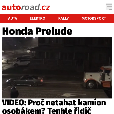
AUTA
AUTA
ELEKTRO
RALLY
MOTORSPORT
Honda Prelude
TESTY AUT
NOVINKY
EKO
SPY
HISTORIE
ZAJÍMAVOSTI
TECHNIKA
EKONOMIKA
ČESKÝ TRH
TUNING
VIDEO: Proč netahat kamion
PROFI
osobákem? Tenhle řidič