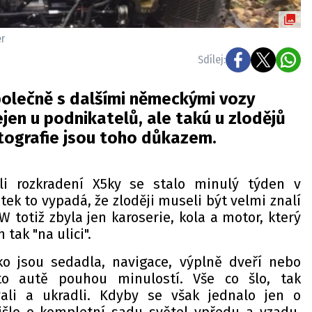
r
Sdílej:
olečně s dalšími německými vozy
jen u podnikatelů, ale takú u zlodějů
otografie jsou toho důkazem.
li rozkradení X5ky se stalo minulý týden v
ek to vypadá, že zloději museli být velmi znalí
 totiž zbyla jen karoserie, kola a motor, který
tak "na ulici".
ko jsou sedadla, navigace, výplně dveří nebo
to autě pouhou minulostí. Vše co šlo, tak
ali a ukradli. Kdyby se však jednalo jen o