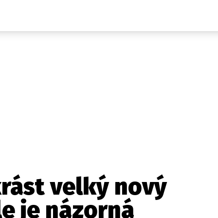
Auta
Elektro
Rally
Motorsport
Testy aut
Novinky ze světa EV
Ostatní
Pit Lane
Novinky
Testy elektromobilů
Tiskovky
Češi v akci
Eko
Trh s elektromobily
Rozhovory
FIA CEZ & Poháry
Spy
Dakar
Mezinárodní scéna
Historie
Z domova
Zajímavosti
Ze světa
Technika
Ekonomika
krást velký nový
Český trh
e je názorná
Tuning
Profi