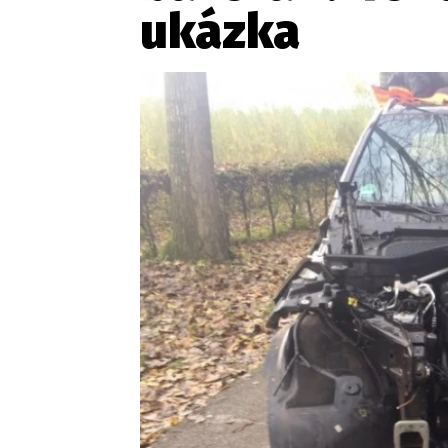
ukázka
Etický kodex
Kontakt
V
Provozovatelem serveru 