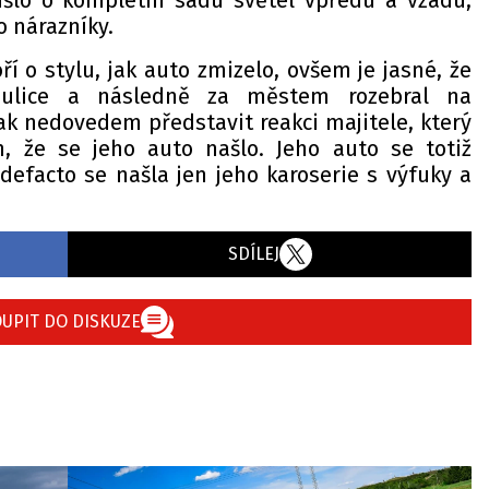
išlo o kompletní sadu světel vpředu a vzadu,
o nárazníky.
í o stylu, jak auto zmizelo, ovšem je jasné, že
 ulice a následně za městem rozebral na
ak nedovedem představit reakci majitele, který
n, že se jeho auto našlo. Jeho auto se totiž
defacto se našla jen jeho karoserie s výfuky a
SDÍLEJ
UPIT DO DISKUZE