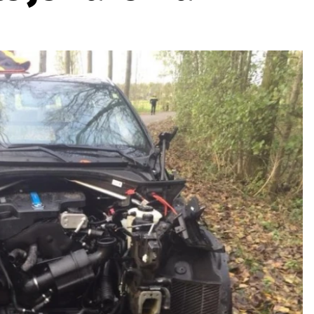
ydavatel
Inzerce
Osobní údaje / Cookies
autoroad.cz je INCORP MEDIA GROUP s.r.o., IČ: 118 23 054