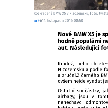
Rozkradené BMW X5 v Nizozemsku, foto: twitte
ar5
11. listopadu 2016 08:50
Nové BMW X5 je sp
hodně populární ne
aut. Následující f
Krádež, nebo chcete-
Nizozemsku a podle fot
a zruční.Z černého BMW
ovšem nejde vyndat jen 
Ostatní součástky, ja
airbagy, jsou v tom
nenechavci odmontov