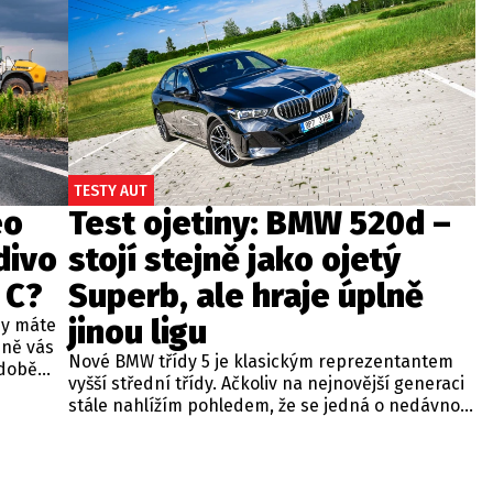
TESTY AUT
eo
Test ojetiny: BMW 520d –
divo
stojí stejně jako ojetý
 C?
Superb, ale hraje úplně
jinou ligu
dy máte
bně vás
Nové BMW třídy 5 je klasickým reprezentantem
odobě
vyšší střední třídy. Ačkoliv na nejnovější generaci
 A4.
stále nahlížím pohledem, že se jedná o nedávno
 dobré
představenou novinku, čas neúprosně letí a od
běžných
zahájení prodeje utekly už tři roky. Začíná se tedy
ou věc –
objevovat i na sekundárním trhu mezi zánovními
bude jen