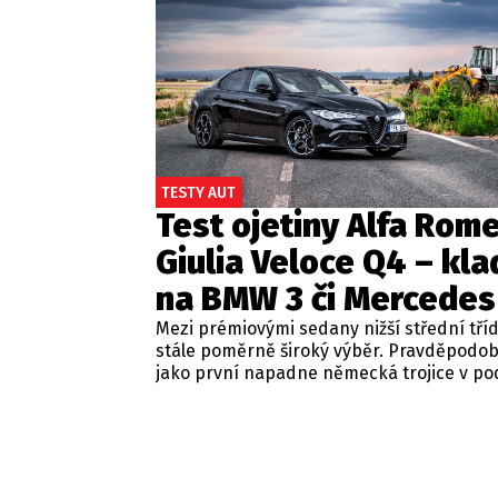
TESTY AUT
Test ojetiny Alfa Rom
Giulia Veloce Q4 – kla
na BMW 3 či Mercedes
Mezi prémiovými sedany nižší střední tří
stále poměrně široký výběr. Pravděpodo
jako první napadne německá trojice v p
BMW řady 3, Mercedes-Benz třídy C a Audi
Jsou to skvělá auta, která nabídnou velmi
zpracování, technologie i komfort, ale u 
motorizací často postrádají jednu důležit
emoce. Pokud ale hledáte auto, které ne