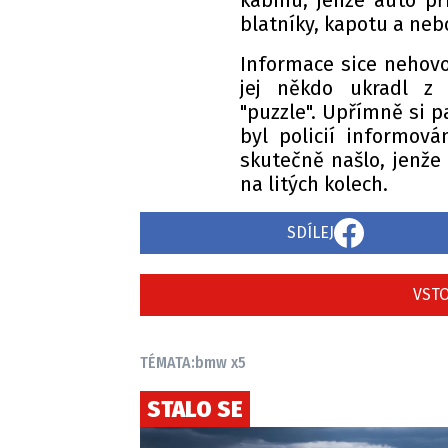
kabinu, jenže auto př
blatníky, kapotu a neb
Informace sice nehovoř
jej někdo ukradl z
"puzzle". Upřímně si p
byl policií informová
skutečně našlo, jenže 
na litých kolech.
SDÍLEJ
VSTO
TÉMATA:
bmw x5
STALO SE