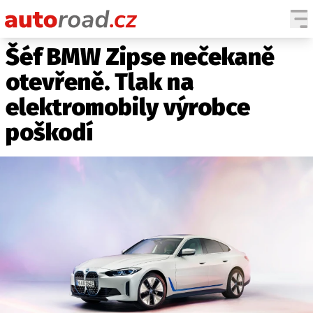
Šéf BMW Zipse nečekaně
AUTA
otevřeně. Tlak na
TESTY AUT
elektromobily výrobce
NOVINKY
poškodí
EKO
SPY
HISTORIE
ZAJÍMAVOSTI
TECHNIKA
EKONOMIKA
ČESKÝ TRH
TUNING
PROFI