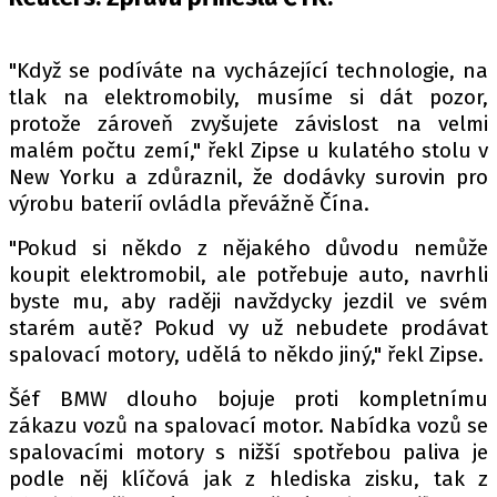
PIT LANE
ČEŠI V AKCI
"Když se podíváte na vycházející technologie, na
FIA CEZ & POHÁRY
tlak na elektromobily, musíme si dát pozor,
MEZINÁRODNÍ SCÉNA
protože zároveň zvyšujete závislost na velmi
malém počtu zemí," řekl Zipse u kulatého stolu v
SLEDUJTE NÁS NA
|
New Yorku a zdůraznil, že dodávky surovin pro
výrobu baterií ovládla převážně Čína.
Máte příběh, fotku nebo video?
"Pokud si někdo z nějakého důvodu nemůže
koupit elektromobil, ale potřebuje auto, navrhli
Pošlete e-mail na autoroad.cz
byste mu, aby raději navždycky jezdil ve svém
starém autě? Pokud vy už nebudete prodávat
ETICKÝ KODEX
spalovací motory, udělá to někdo jiný," řekl Zipse.
KONTAKT
Šéf BMW dlouho bojuje proti kompletnímu
VYDAVATEL
zákazu vozů na spalovací motor. Nabídka vozů se
INZERCE
spalovacími motory s nižší spotřebou paliva je
podle něj klíčová jak z hlediska zisku, tak z
OSOBNÍ ÚDAJE / COOKIES