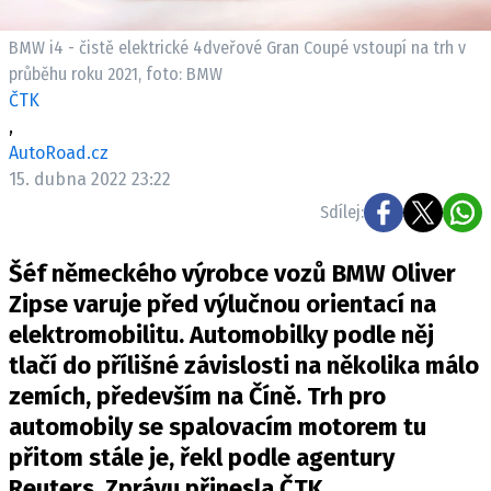
ELEKTRO
BMW i4 - čistě elektrické 4dveřové Gran Coupé vstoupí na trh v
NOVINKY ZE SVĚTA EV
průběhu roku 2021, foto: BMW
ČTK
TESTY ELEKTROMOBILŮ
,
TRH S ELEKTROMOBILY
AutoRoad.cz
RALLY
15. dubna 2022 23:22
Sdílej:
OSTATNÍ
TISKOVKY
Šéf německého výrobce vozů BMW Oliver
ROZHOVORY
Zipse varuje před výlučnou orientací na
DAKAR
elektromobilitu. Automobilky podle něj
tlačí do přílišné závislosti na několika málo
Z DOMOVA
zemích, především na Číně. Trh pro
ZE SVĚTA
automobily se spalovacím motorem tu
MOTORSPORT
přitom stále je, řekl podle agentury
Reuters. Zprávu přinesla ČTK.