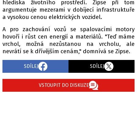
hlediska životního prostředí. Zipse při tom
argumentuje mezerami v dobíjecí infrastruktuře
a vysokou cenou elektrických vozidel.
Provozovatelem serveru autoroad.cz je
A pro zachování vozů se spalovacími motory
INCORP MEDIA GROUP s.r.o., IČ: 118 23 054
hovoří i růst cen energií a materiálů. "Teď máme
vrchol, možná nezůstanou na vrcholu, ale
nevrátí se k dřívějším cenám," domnívá se Zipse.
SDÍLEJ
SDÍLEJ
VSTOUPIT DO DISKUZE