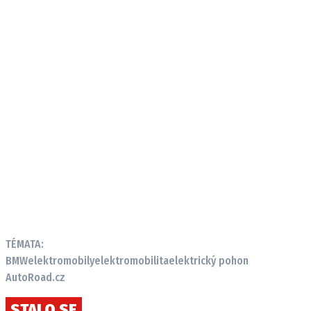
TÉMATA:
BMW
elektromobily
elektromobilita
elektrický pohon
AutoRoad.cz
STALO SE