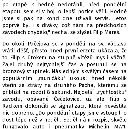
po etapě k bedně nedotáhli, před pondělní
etapou jsem si v boji o lepší pozice věřil. Hodně
jsme si pak na konci dne uživali servis. Letos
Provozovatelem serveru autoroad.cz je
poprvé byl i s diváky, což nám na předchozích
INCORP MEDIA GROUP s.r.o., IČ: 118 23 054
závodech chybělo," nechal se slyšet Filip Mareš.
Do okolí Pačejova se v pondělí na sv. Václava
vrátil déšť, přesto hned první erzeta ukázala, že
to Filip s útokem na stupně vítězů myslí vážně.
Zajel druhý nejrychlejší čas a posunul se na
bronzový stupínek. Následným skvělým časem na
populárním „muničáku" ukousl hned několik
vteřin ze ztráty na druhého Pecha, kterému se
přiblížil na rozdíl 8 sekund. Nejdelší „rychlostku"
závodu, obávané Čečelovice, už ale Filip s
Radkem dokončili se signalizací, která nevěstila
nic dobrého. „Do pondělní etapy jsme vstoupili o
dost lépe než v neděli. Seděl nám rozpis, skvěle
fungovalo auto i pneumatiky Michelin MW1.