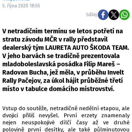
ELEKTRO
5. října 2020 18:55
Sdílej:
NOVINKY ZE SVĚTA EV
TESTY ELEKTROMOBILŮ
V netradičním termínu se letos potřetí na
TRH S ELEKTROMOBILY
stratu závodu MČR v rally představil
dealerský tým LAURETA AUTO ŠKODA TEAM.
RALLY
V jeho barvách se tradičně prezentovala
OSTATNÍ
mladoboleslavská posádka Filip Mareš –
TISKOVKY
Radovan Bucha, jež měla, v průběhu Invelt
Rally Pačejov, za úkol hájit průběžné třetí
ROZHOVORY
místo v tabulce domácího mistrovství.
DAKAR
Z DOMOVA
ZE SVĚTA
Vstup do soutěže, netradičně nedělní etapou, ale
dvojici přiliš nevyšel. První erzety znamenaly
MOTORSPORT
nejen neuspokojivé dílčí časy až ve druhé
polovině první desítky, ale také půlminutovou