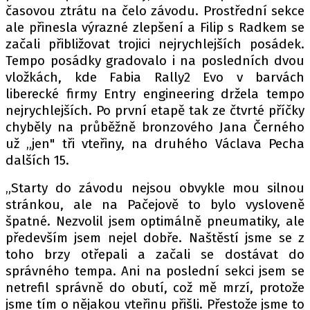
PIT LANE
časovou ztrátu na čelo závodu. Prostřední sekce
ČEŠI V AKCI
ale přinesla výrazné zlepšení a Filip s Radkem se
začali přibližovat trojici nejrychlejších posádek.
FIA CEZ & POHÁRY
Tempo posádky gradovalo i na posledních dvou
MEZINÁRODNÍ SCÉNA
vložkách, kde Fabia Rally2 Evo v barvách
liberecké firmy Entry engineering držela tempo
SLEDUJTE NÁS NA
|
nejrychlejších. Po první etapě tak ze čtvrté příčky
chyběly na průběžně bronzového Jana Černého
už „jen" tři vteřiny, na druhého Václava Pecha
Máte příběh, fotku nebo video?
dalších 15.
Pošlete e-mail na autoroad.cz
„Starty do závodu nejsou obvykle mou silnou
stránkou, ale na Pačejově to bylo vysloveně
ETICKÝ KODEX
špatné. Nezvolil jsem optimálně pneumatiky, ale
především jsem nejel dobře. Naštěstí jsme se z
KONTAKT
toho brzy otřepali a začali se dostávat do
VYDAVATEL
správného tempa. Ani na poslední sekci jsem se
INZERCE
netrefil správně do obutí, což mě mrzí, protože
OSOBNÍ ÚDAJE / COOKIES
jsme tím o nějakou vteřinu přišli. Přestože jsme to