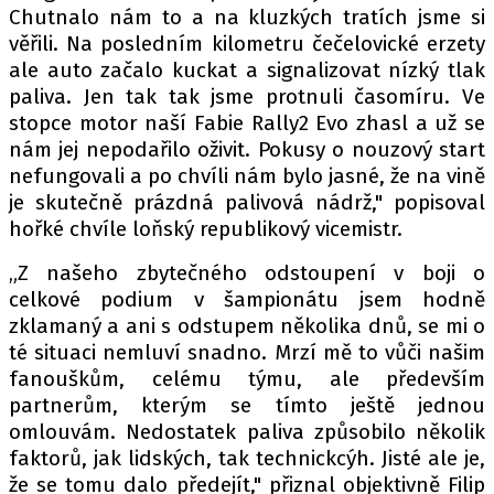
Chutnalo nám to a na kluzkých tratích jsme si
věřili. Na posledním kilometru čečelovické erzety
ale auto začalo kuckat a signalizovat nízký tlak
paliva. Jen tak tak jsme protnuli časomíru. Ve
stopce motor naší Fabie Rally2 Evo zhasl a už se
nám jej nepodařilo oživit. Pokusy o nouzový start
nefungovali a po chvíli nám bylo jasné, že na vině
je skutečně prázdná palivová nádrž," popisoval
hořké chvíle loňský republikový vicemistr.
„Z našeho zbytečného odstoupení v boji o
celkové podium v šampionátu jsem hodně
zklamaný a ani s odstupem několika dnů, se mi o
té situaci nemluví snadno. Mrzí mě to vůči našim
fanouškům, celému týmu, ale především
partnerům, kterým se tímto ještě jednou
omlouvám. Nedostatek paliva způsobilo několik
faktorů, jak lidských, tak technickcýh. Jisté ale je,
že se tomu dalo předejít," přiznal objektivně Filip