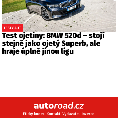
TESTY AUT
Test ojetiny: BMW 520d – stojí
stejně jako ojetý Superb, ale
hraje úplně jinou ligu
Etický kodex
Kontakt
Vydavatel
Inzerce