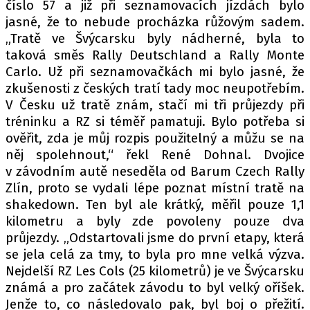
PIT LANE
číslo 57 a již při seznamovacích jízdách bylo
jasné, že to nebude procházka růžovým sadem.
ČEŠI V AKCI
„Tratě ve Švýcarsku byly nádherné, byla to
FIA CEZ & POHÁRY
taková směs Rally Deutschland a Rally Monte
MEZINÁRODNÍ SCÉNA
Carlo. Už při seznamovačkách mi bylo jasné, že
zkušenosti z českých tratí tady moc neupotřebím.
V Česku už tratě znám, stačí mi tři průjezdy při
SLEDUJTE NÁS NA
|
tréninku a RZ si téměř pamatuji. Bylo potřeba si
ověřit, zda je můj rozpis použitelný a můžu se na
Máte příběh, fotku nebo video?
něj spolehnout,“ řekl René Dohnal. Dvojice
v závodním autě neseděla od Barum Czech Rally
Pošlete e-mail na autoroad.cz
Zlín, proto se vydali lépe poznat místní tratě na
shakedown. Ten byl ale krátký, měřil pouze 1,1
ETICKÝ KODEX
kilometru a byly zde povoleny pouze dva
průjezdy. „Odstartovali jsme do první etapy, která
KONTAKT
se jela celá za tmy, to byla pro mne velká výzva.
VYDAVATEL
Nejdelší RZ Les Cols (25 kilometrů) je ve Švýcarsku
INZERCE
známá a pro začátek závodu to byl velký oříšek.
OSOBNÍ ÚDAJE / COOKIES
Jenže to, co následovalo pak, byl boj o přežití.