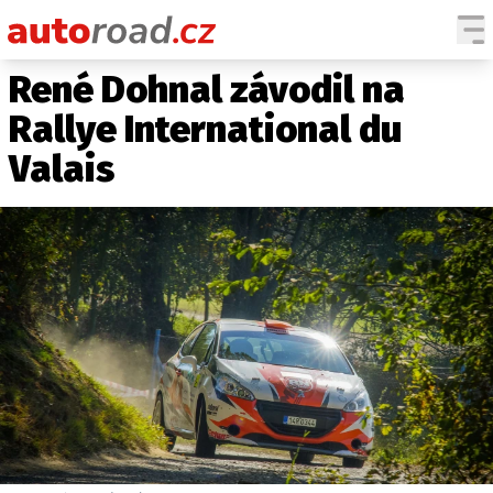
René Dohnal závodil na
AUTA
Rallye International du
TESTY AUT
Valais
NOVINKY
EKO
SPY
HISTORIE
ZAJÍMAVOSTI
TECHNIKA
EKONOMIKA
ČESKÝ TRH
TUNING
PROFI