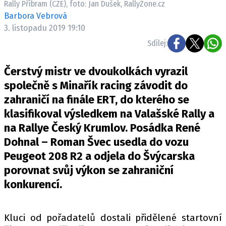
Rally Příbram (CZE), foto: Jan Dušek, RallyZone.cz
ELEKTRO
Barbora Vebrová
3. listopadu 2019 19:10
NOVINKY ZE SVĚTA EV
Sdílej:
TESTY ELEKTROMOBILŮ
TRH S ELEKTROMOBILY
Čerstvý mistr ve dvoukolkách vyrazil
RALLY
společně s Minařík racing závodit do
zahraničí na finále ERT, do kterého se
OSTATNÍ
klasifikoval výsledkem na Valašské Rally a
TISKOVKY
na Rallye Český Krumlov. Posádka René
ROZHOVORY
Dohnal – Roman Švec usedla do vozu
DAKAR
Peugeot 208 R2 a odjela do Švýcarska
Z DOMOVA
porovnat svůj výkon se zahraniční
ZE SVĚTA
konkurencí.
MOTORSPORT
Kluci od pořadatelů dostali přidělené startovní