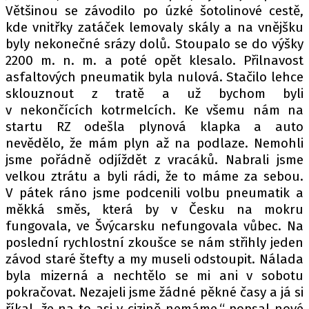
Většinou se závodilo po úzké šotolinové cestě,
kde vnitřky zatáček lemovaly skály a na vnějšku
byly nekonečné srázy dolů. Stoupalo se do výšky
Provozovatelem serveru autoroad.cz je
2200 m. n. m. a poté opět klesalo. Přilnavost
INCORP MEDIA GROUP s.r.o., IČ: 118 23 054
asfaltových pneumatik byla nulová. Stačilo lehce
sklouznout z tratě a už bychom byli
v nekončících kotrmelcích. Ke všemu nám na
startu RZ odešla plynová klapka a auto
nevědělo, že mám plyn až na podlaze. Nemohli
jsme pořádně odjíždět z vracáků. Nabrali jsme
velkou ztrátu a byli rádi, že to máme za sebou.
V pátek ráno jsme podcenili volbu pneumatik a
měkká směs, která by v Česku na mokru
fungovala, ve Švýcarsku nefungovala vůbec. Na
poslední rychlostní zkoušce se nám střihly jeden
závod staré štefty a my museli odstoupit. Nálada
byla mizerná a nechtělo se mi ani v sobotu
pokračovat. Nezajeli jsme žádné pěkné časy a já si
říkal, že na to asi v cizině nemáme,“ popsal nové