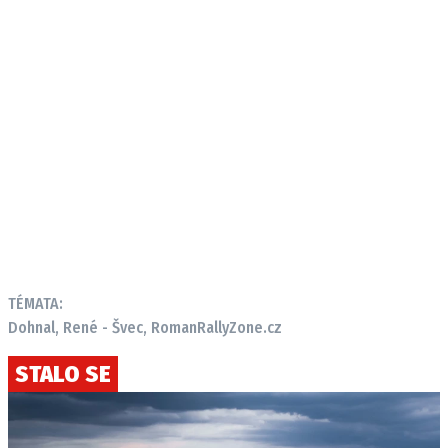
TÉMATA:
Dohnal, René - Švec, Roman
RallyZone.cz
STALO SE