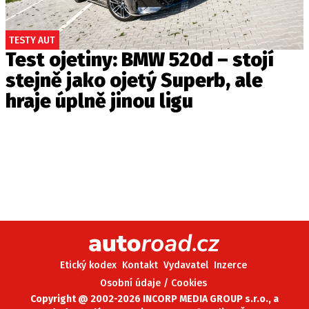
TESTY AUT
Test ojetiny: BMW 520d – stojí
stejně jako ojetý Superb, ale
hraje úplně jinou ligu
Etický kodex
Kontakt
Vydavatel
Inzerce
Osobní údaje / Cookies
Copyright @ 2002-2026 INCORP MEDIA GROUP s.r.o., a