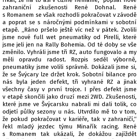
zahraniční zkušenosti René Dohnal. René
s Romanem se však rozhodli pokračovat v závodě
a poprat se s náročnými podmínkami v sobotní
etapě. „Ráno pršelo ještě víc než v pátek. Zvolili
jsme nové full wet pneumatiky od Pirelli, které
jsme jeli jen na Rally Bohemia. Od té doby se vše
změnilo. Vyhráli jsme tři RZ, auto fungovalo a my
měli opravdu radost. Rozpis seděl výborně,
pneumatiky jsme volili správně. Dokázali jsme si,
že se Švýcary lze držet krok. Sobotní bilance pro
nás byla jeden defekt, tři vyhrané RZ a jinak
všechny časy v první trojce. I přes defekt jsme
v etapě skončili jako druzí mezi 2WD. Zkušenosti,
které jsme ve Švýcarsku nabrali mi dali tolik, co
odjetí půlky sezony u nás. Utvrdilo mě to v tom,
že pokud pokračovat v kariéře, tak v zahraničí,“
řekl mladý jezdec týmu Minařík racing. René
s Romanem tak ukázali, že dokážou zajíždět