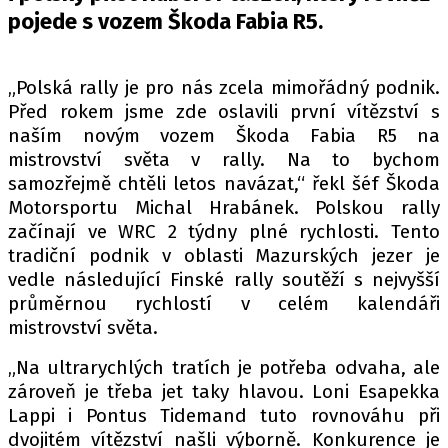
PIT LANE
pojede s vozem Škoda Fabia R5.
ČEŠI V AKCI
FIA CEZ & POHÁRY
„Polská rally je pro nás zcela mimořádný podnik.
MEZINÁRODNÍ SCÉNA
Před rokem jsme zde oslavili první vítězství s
naším novým vozem Škoda Fabia R5 na
SLEDUJTE NÁS NA
|
mistrovství světa v rally. Na to bychom
samozřejmě chtěli letos navázat,“ řekl šéf Škoda
Motorsportu Michal Hrabánek. Polskou rally
Máte příběh, fotku nebo video?
začínají ve WRC 2 týdny plné rychlosti. Tento
Pošlete e-mail na autoroad.cz
tradiční podnik v oblasti Mazurských jezer je
vedle následující Finské rally soutěží s nejvyšší
průměrnou rychlostí v celém kalendáři
ETICKÝ KODEX
mistrovství světa.
KONTAKT
„Na ultrarychlých tratích je potřeba odvaha, ale
VYDAVATEL
zároveň je třeba jet taky hlavou. Loni Esapekka
INZERCE
Lappi i Pontus Tidemand tuto rovnováhu při
OSOBNÍ ÚDAJE / COOKIES
dvojitém vítězství našli výborně. Konkurence je