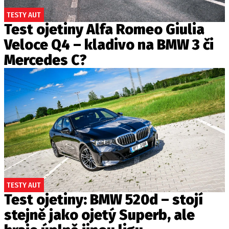
TESTY AUT
Test ojetiny Alfa Romeo Giulia
Veloce Q4 – kladivo na BMW 3 či
Mercedes C?
TESTY AUT
Test ojetiny: BMW 520d – stojí
stejně jako ojetý Superb, ale