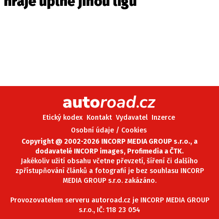
hraje úplně jinou ligu
Etický kodex
Kontakt
Vydavatel
Inzerce
Osobní údaje / Cookies
Copyright @ 2002-2026 INCORP MEDIA GROUP s.r.o., a
dodavatelé INCORP images, Profimedia a ČTK.
Jakékoliv užití obsahu včetne převzetí, šíření či dalšího
zpřístupňování článků a fotografií je bez souhlasu INCORP
MEDIA GROUP s.r.o. zakázáno.
Provozovatelem serveru autoroad.cz je INCORP MEDIA GROUP
s.r.o., IČ: 118 23 054