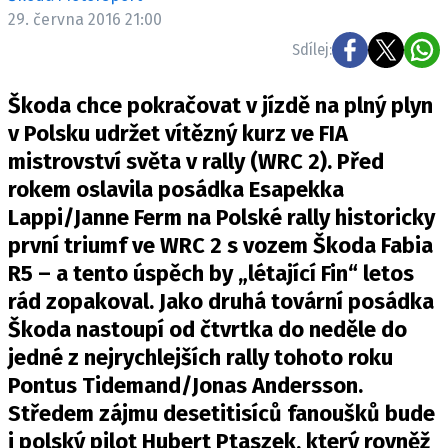
ELEKTRO
29. června 2016 21:00
Sdílej:
NOVINKY ZE SVĚTA EV
TESTY ELEKTROMOBILŮ
Škoda chce pokračovat v jízdě na plný plyn
TRH S ELEKTROMOBILY
v Polsku udržet vítězný kurz ve FIA
mistrovství světa v rally (WRC 2). Před
RALLY
rokem oslavila posádka Esapekka
OSTATNÍ
Lappi/Janne Ferm na Polské rally historicky
TISKOVKY
první triumf ve WRC 2 s vozem Škoda Fabia
R5 – a tento úspěch by „létající Fin“ letos
ROZHOVORY
rád zopakoval. Jako druhá tovární posádka
DAKAR
Škoda nastoupí od čtvrtka do neděle do
Z DOMOVA
jedné z nejrychlejších rally tohoto roku
ZE SVĚTA
Pontus Tidemand/Jonas Andersson.
MOTORSPORT
Středem zájmu desetitisíců fanoušků bude
i polský pilot Hubert Ptaszek, který rovněž