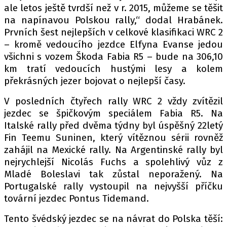
ale letos ještě tvrdší než v r. 2015, můžeme se těšit
na napínavou Polskou rally,“ dodal Hrabánek.
Prvních šest nejlepších v celkové klasifikaci WRC 2
Provozovatelem serveru autoroad.cz je
– kromě vedoucího jezdce Elfyna Evanse jedou
INCORP MEDIA GROUP s.r.o., IČ: 118 23 054
všichni s vozem Škoda Fabia R5 – bude na 306,10
km tratí vedoucích hustými lesy a kolem
překrásných jezer bojovat o nejlepší časy.
V posledních čtyřech rally WRC 2 vždy zvítězil
jezdec se špičkovým speciálem Fabia R5. Na
Italské rally před dvěma týdny byl úspěšný 22letý
Fin Teemu Suninen, který vítěznou sérii rovněž
zahájil na Mexické rally. Na Argentinské rally byl
nejrychlejší Nicolás Fuchs a spolehlivý vůz z
Mladé Boleslavi tak zůstal neporažený. Na
Portugalské rally vystoupil na nejvyšší příčku
tovární jezdec Pontus Tidemand.
Tento švédský jezdec se na návrat do Polska těší: