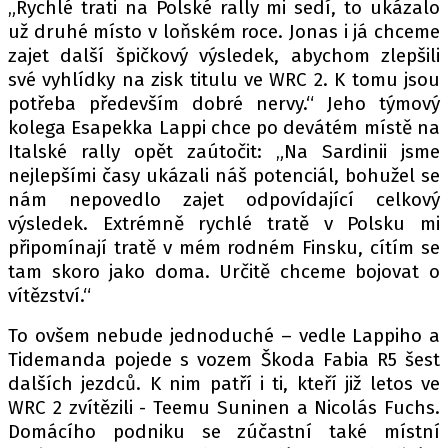
„Rychlé trati na Polské rally mi sedí, to ukázalo
už druhé místo v loňském roce. Jonas i já chceme
zajet další špičkový výsledek, abychom zlepšili
své vyhlídky na zisk titulu ve WRC 2. K tomu jsou
potřeba především dobré nervy.“ Jeho týmový
kolega Esapekka Lappi chce po devátém místě na
Italské rally opět zaútočit: „Na Sardinii jsme
nejlepšími časy ukázali náš potenciál, bohužel se
nám nepovedlo zajet odpovídající celkový
výsledek. Extrémně rychlé tratě v Polsku mi
připomínají tratě v mém rodném Finsku, cítím se
tam skoro jako doma. Určitě chceme bojovat o
vítězství.“
To ovšem nebude jednoduché – vedle Lappiho a
Tidemanda pojede s vozem Škoda Fabia R5 šest
dalších jezdců. K nim patří i ti, kteří již letos ve
WRC 2 zvítězili - Teemu Suninen a Nicolás Fuchs.
Domácího podniku se zúčastní také místní