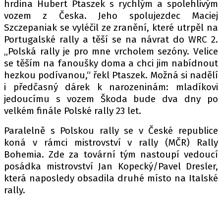
hrdina Hubert Ptaszek s rychlým a spolehlivým
vozem z Česka. Jeho spolujezdec Maciej
Szczepaniak se vyléčil ze zranění, které utrpěl na
Portugalské rally a těší se na návrat do WRC 2.
„Polská rally je pro mne vrcholem sezóny. Velice
se těším na fanoušky doma a chci jim nabídnout
hezkou podívanou,“ řekl Ptaszek. Možná si nadělí
i předčasný dárek k narozeninám: mladíkovi
jedoucímu s vozem Škoda bude dva dny po
velkém finále Polské rally 23 let.
Paralelně s Polskou rally se v České republice
koná v rámci mistrovství v rally (MČR) Rally
Bohemia. Zde za tovární tým nastoupí vedoucí
posádka mistrovství Jan Kopecký/Pavel Dresler,
která naposledy obsadila druhé místo na Italské
rally.