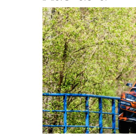
Etický kodex
Kontakt
V
Provozovatelem serveru 