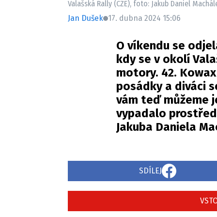
Valašská Rally (CZE), foto: Jakub Daniel Machál
Jan Dušek
17. dubna 2024 15:06
O víkendu se odjel
kdy se v okolí Val
motory. 42. Kowax 
posádky a diváci s
vám teď můžeme ješ
vypadalo prostřed
Jakuba Daniela Ma
SDÍLEJ
VSTO