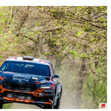
ydavatel
Inzerce
Osobní údaje / Cookies
autoroad.cz je INCORP MEDIA GROUP s.r.o., IČ: 118 23 054