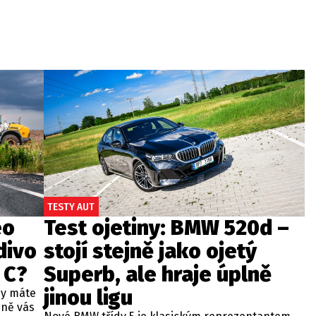
TESTY AUT
eo
Test ojetiny: BMW 520d –
divo
stojí stejně jako ojetý
 C?
Superb, ale hraje úplně
jinou ligu
dy máte
bně vás