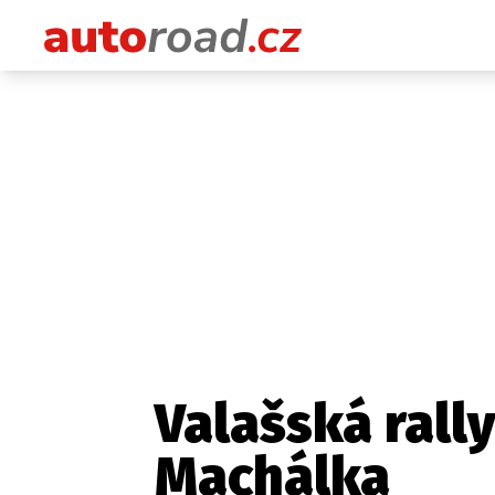
Valašská rall
Machálka