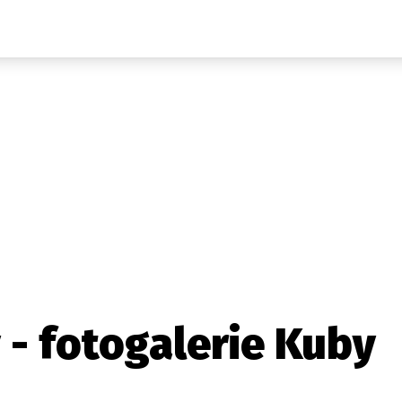
Auta
Elektro
Rally
Motorsport
Testy aut
Novinky ze světa EV
Ostatní
Pit Lane
Novinky
Testy elektromobilů
Tiskovky
Češi v akci
Eko
Trh s elektromobily
Rozhovory
FIA CEZ & Poháry
Spy
Dakar
Mezinárodní scéna
Historie
Z domova
Zajímavosti
Ze světa
Technika
Ekonomika
y - fotogalerie Kuby
Český trh
Tuning
Profi