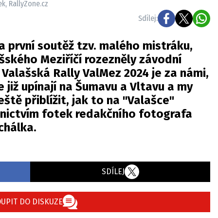
ek, RallyZone.cz
Sdílej:
a první soutěž tzv. malého mistráku,
ašského Meziříčí rozezněly závodní
Valašská Rally ValMez 2024 je za námi,
e již upínají na Šumavu a Vltavu a my
tě přiblížit, jak to na "Valašce"
nictvím fotek redakčního fotografa
chálka.
SDÍLEJ
UPIT DO DISKUZE