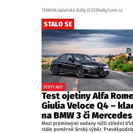
TÉMATA:
Valašská Rally (CZE)
RallyZone.cz
STALO SE
TESTY AUT
Test ojetiny Alfa Rom
Giulia Veloce Q4 – kla
na BMW 3 či Mercedes
Mezi prémiovými sedany nižší střední tří
stále poměrně široký výběr. Pravděpodo