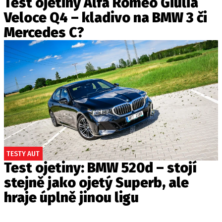
Test ojetiny Alfa Romeo Giulia
Veloce Q4 – kladivo na BMW 3 či
Mercedes C?
TESTY AUT
Test ojetiny: BMW 520d – stojí
stejně jako ojetý Superb, ale
hraje úplně jinou ligu