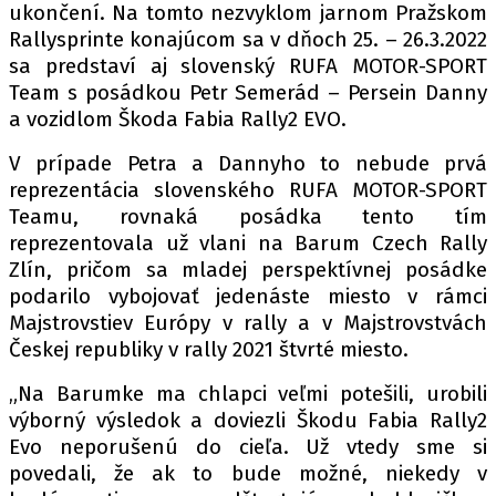
PIT LANE
ukončení. Na tomto nezvyklom jarnom Pražskom
ČEŠI V AKCI
Rallysprinte konajúcom sa v dňoch 25. – 26.3.2022
sa predstaví aj slovenský RUFA MOTOR-SPORT
FIA CEZ & POHÁRY
Team s posádkou Petr Semerád – Persein Danny
MEZINÁRODNÍ SCÉNA
a vozidlom Škoda Fabia Rally2 EVO.
V prípade Petra a Dannyho to nebude prvá
SLEDUJTE NÁS NA
|
reprezentácia slovenského RUFA MOTOR-SPORT
Teamu, rovnaká posádka tento tím
Máte příběh, fotku nebo video?
reprezentovala už vlani na Barum Czech Rally
Zlín, pričom sa mladej perspektívnej posádke
Pošlete e-mail na autoroad.cz
podarilo vybojovať jedenáste miesto v rámci
Majstrovstiev Európy v rally a v Majstrovstvách
Českej republiky v rally 2021 štvrté miesto.
ETICKÝ KODEX
KONTAKT
„Na Barumke ma chlapci veľmi potešili, urobili
VYDAVATEL
výborný výsledok a doviezli Škodu Fabia Rally2
Evo neporušenú do cieľa. Už vtedy sme si
INZERCE
povedali, že ak to bude možné, niekedy v
OSOBNÍ ÚDAJE / COOKIES