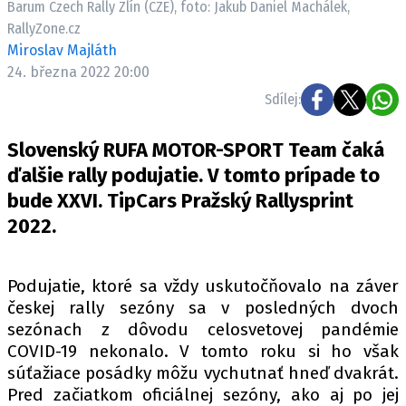
Barum Czech Rally Zlín (CZE), foto: Jakub Daniel Machálek,
ELEKTRO
RallyZone.cz
Miroslav Majláth
NOVINKY ZE SVĚTA EV
24. března 2022 20:00
TESTY ELEKTROMOBILŮ
Sdílej:
TRH S ELEKTROMOBILY
RALLY
Slovenský RUFA MOTOR-SPORT Team čaká
ďalšie rally podujatie. V tomto prípade to
OSTATNÍ
bude XXVI. TipCars Pražský Rallysprint
TISKOVKY
2022.
ROZHOVORY
DAKAR
Podujatie, ktoré sa vždy uskutočňovalo na záver
Z DOMOVA
českej rally sezóny sa v posledných dvoch
ZE SVĚTA
sezónach z dôvodu celosvetovej pandémie
COVID-19 nekonalo. V tomto roku si ho však
MOTORSPORT
súťažiace posádky môžu vychutnať hneď dvakrát.
Pred začiatkom oficiálnej sezóny, ako aj po jej