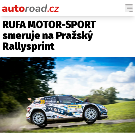
RUFA MOTOR-SPORT
AUTA
smeruje na Pražský
TESTY AUT
Rallysprint
NOVINKY
EKO
SPY
HISTORIE
ZAJÍMAVOSTI
TECHNIKA
EKONOMIKA
ČESKÝ TRH
TUNING
PROFI