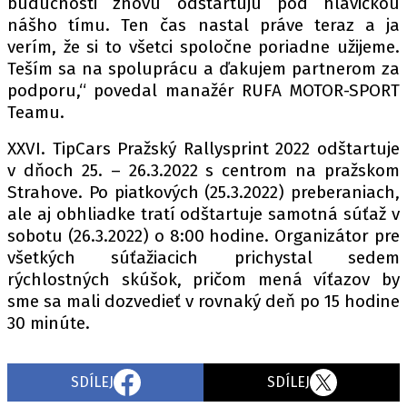
budúcnosti znovu odštartujú pod hlavičkou
nášho tímu. Ten čas nastal práve teraz a ja
verím, že si to všetci spoločne poriadne užijeme.
Teším sa na spoluprácu a ďakujem partnerom za
Provozovatelem serveru autoroad.cz je
podporu,“ povedal manažér RUFA MOTOR-SPORT
INCORP MEDIA GROUP s.r.o., IČ: 118 23 054
Teamu.
XXVI. TipCars Pražský Rallysprint 2022 odštartuje
v dňoch 25. – 26.3.2022 s centrom na pražskom
Strahove. Po piatkových (25.3.2022) preberaniach,
ale aj obhliadke tratí odštartuje samotná súťaž v
sobotu (26.3.2022) o 8:00 hodine. Organizátor pre
všetkých súťažiacich prichystal sedem
rýchlostných skúšok, pričom mená víťazov by
sme sa mali dozvedieť v rovnaký deň po 15 hodine
30 minúte.
SDÍLEJ
SDÍLEJ