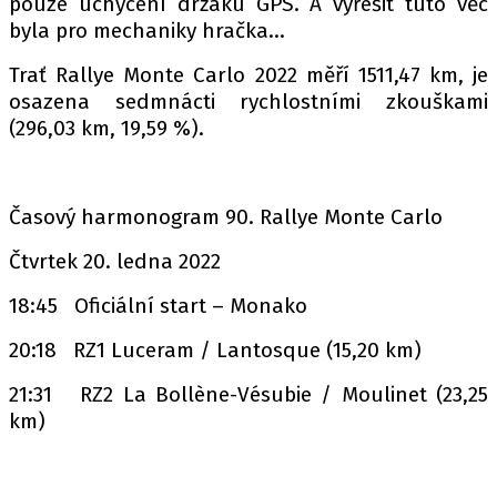
pouze uchycení držáku GPS. A vyřešit tuto věc
byla pro mechaniky hračka…
Trať Rallye Monte Carlo 2022 měří 1511,47 km, je
osazena sedmnácti rychlostními zkouškami
(296,03 km, 19,59 %).
Časový harmonogram 90. Rallye Monte Carlo
Čtvrtek 20. ledna 2022
18:45 Oficiální start – Monako
20:18 RZ1 Luceram / Lantosque (15,20 km)
21:31 RZ2 La Bollène-Vésubie / Moulinet (23,25
km)