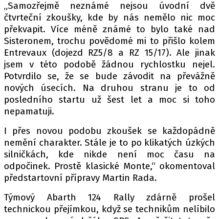
„Samozřejmě neznámé nejsou úvodní dvě
čtvrteční zkoušky, kde by nás nemělo nic moc
překvapit. Více méně známé to bylo také nad
Sisteronem, trochu povědomé mi to přišlo kolem
Entrevaux (dojezd RZ5/8 a RZ 15/17). Ale jinak
jsem v této podobě žádnou rychlostku nejel.
Potvrdilo se, že se bude závodit na převážně
nových úsecích. Na druhou stranu je to od
posledního startu už šest let a moc si toho
nepamatuji.
I přes novou podobu zkoušek se každopádně
nemění charakter. Stále je to po klikatých úzkých
silničkách, kde nikde není moc času na
odpočinek. Prostě klasické Monte,“ okomentoval
předstartovní přípravy Martin Rada.
Týmový Abarth 124 Rally zdárně prošel
technickou přejímkou, když se technikům nelíbilo