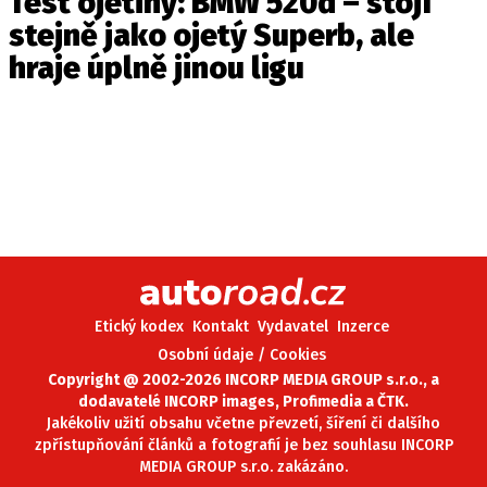
Test ojetiny: BMW 520d – stojí
stejně jako ojetý Superb, ale
hraje úplně jinou ligu
Etický kodex
Kontakt
Vydavatel
Inzerce
Osobní údaje / Cookies
Copyright @ 2002-2026 INCORP MEDIA GROUP s.r.o., a
dodavatelé INCORP images, Profimedia a ČTK.
Jakékoliv užití obsahu včetne převzetí, šíření či dalšího
zpřístupňování článků a fotografií je bez souhlasu INCORP
MEDIA GROUP s.r.o. zakázáno.