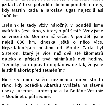
PIT LANE
jízdách. A to se potvrdilo i během pondělí a úterý,
ČEŠI V AKCI
kdy Martin Rada a Jaroslav Jugas najezdili asi
FIA CEZ & POHÁRY
1400 km.
MEZINÁRODNÍ SCÉNA
„Trénink je tady vždy náročný. V pondělí jsme
vyráželi v šest ráno, v úterý o půl šesté. Vždy jsme
SLEDUJTE NÁS NA
|
se vraceli do Monaka až večer. V pondělí jsme
najeli 680 km, dneska ještě o něco více.
Nejvzdálenějším místem od Monte Carla byl
Máte příběh, fotku nebo video?
Sisteron, který je více než dvě stě kilometrů
Pošlete e-mail na autoroad.cz
daleko a přejezd trvá minimálně dvě hodiny.
Tréninky jsou opravdu naplánované tak, že jsme
je stihli akorát před setměním.“
ETICKÝ KODEX
Nic se v tomto směru nezměnilo ani ve středu
KONTAKT
ráno, kdy posádka Abarthu vyrážela na slavné
VYDAVATEL
úseky Luceram–Lantosque a La Bollène-Vésubie
INZERCE
– Moulinet o půl sedmé.
OSOBNÍ ÚDAJE / COOKIES