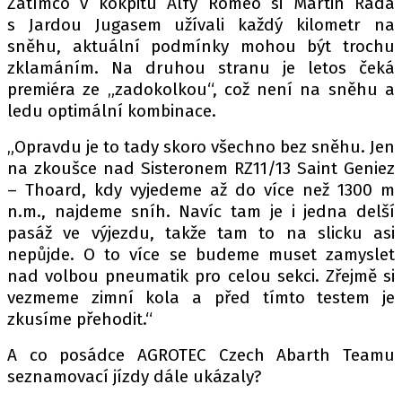
Zatímco v kokpitu Alfy Romeo si Martin Rada
s Jardou Jugasem užívali každý kilometr na
sněhu, aktuální podmínky mohou být trochu
zklamáním. Na druhou stranu je letos čeká
Provozovatelem serveru autoroad.cz je
premiéra ze „zadokolkou“, což není na sněhu a
INCORP MEDIA GROUP s.r.o., IČ: 118 23 054
ledu optimální kombinace.
„Opravdu je to tady skoro všechno bez sněhu. Jen
na zkoušce nad Sisteronem RZ11/13 Saint Geniez
– Thoard, kdy vyjedeme až do více než 1300 m
n.m., najdeme sníh. Navíc tam je i jedna delší
pasáž ve výjezdu, takže tam to na slicku asi
nepůjde. O to více se budeme muset zamyslet
nad volbou pneumatik pro celou sekci. Zřejmě si
vezmeme zimní kola a před tímto testem je
zkusíme přehodit.“
A co posádce AGROTEC Czech Abarth Teamu
seznamovací jízdy dále ukázaly?