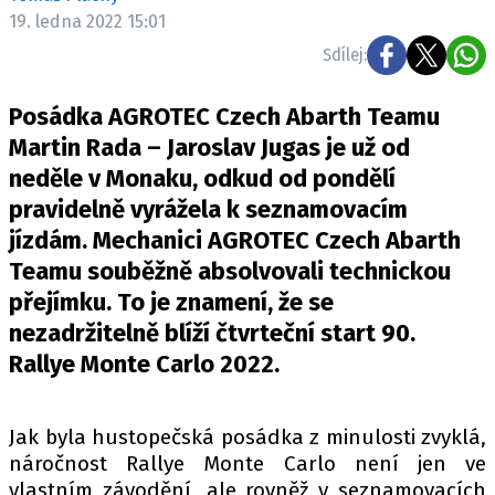
ELEKTRO
19. ledna 2022 15:01
Sdílej:
NOVINKY ZE SVĚTA EV
TESTY ELEKTROMOBILŮ
Posádka AGROTEC Czech Abarth Teamu
TRH S ELEKTROMOBILY
Martin Rada – Jaroslav Jugas je už od
neděle v Monaku, odkud od pondělí
RALLY
pravidelně vyrážela k seznamovacím
OSTATNÍ
jízdám. Mechanici AGROTEC Czech Abarth
TISKOVKY
Teamu souběžně absolvovali technickou
přejímku. To je znamení, že se
ROZHOVORY
nezadržitelně blíží čtvrteční start 90.
DAKAR
Rallye Monte Carlo 2022.
Z DOMOVA
ZE SVĚTA
Jak byla hustopečská posádka z minulosti zvyklá,
MOTORSPORT
náročnost Rallye Monte Carlo není jen ve
vlastním závodění, ale rovněž v seznamovacích