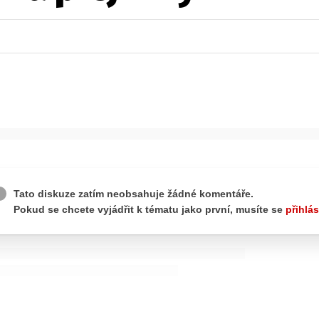
ydavatel
Inzerce
Osobní údaje / Cookies
autoroad.cz je INCORP MEDIA GROUP s.r.o., IČ: 118 23 054