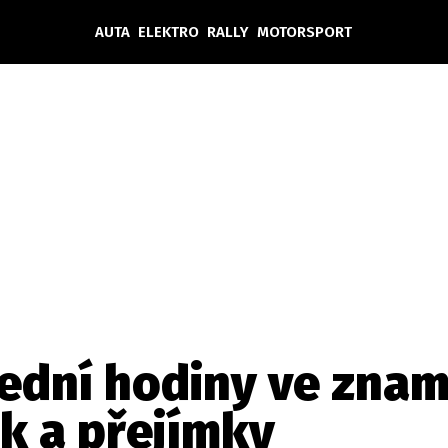
AUTA
ELEKTRO
RALLY
MOTORSPORT
Auta
Elektro
Rally
Motorsport
Testy aut
Novinky ze světa EV
Ostatní
Pit Lane
Novinky
Testy elektromobilů
Tiskovky
Češi v akci
Eko
Trh s elektromobily
Rozhovory
FIA CEZ & Poháry
Spy
Dakar
Mezinárodní scéna
Historie
Z domova
Zajímavosti
Ze světa
Technika
Ekonomika
lední hodiny ve zna
Český trh
 a přejímky
Tuning
Profi