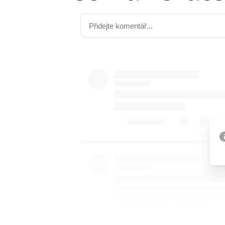
Etický kodex
Kontakt
V
Provozovatelem serveru 