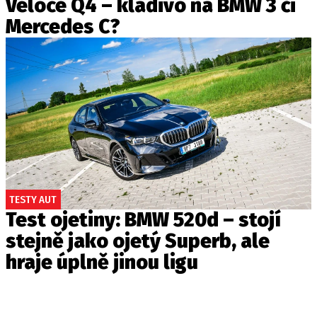
Veloce Q4 – kladivo na BMW 3 či
Mercedes C?
TESTY AUT
Test ojetiny: BMW 520d – stojí
stejně jako ojetý Superb, ale
hraje úplně jinou ligu