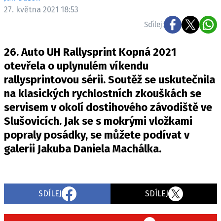
ELEKTRO
27. května 2021 18:53
Sdílej:
NOVINKY ZE SVĚTA EV
TESTY ELEKTROMOBILŮ
26. Auto UH Rallysprint Kopná 2021
TRH S ELEKTROMOBILY
otevřela o uplynulém víkendu
rallysprintovou sérii. Soutěž se uskutečnila
RALLY
na klasických rychlostních zkouškách se
OSTATNÍ
servisem v okolí dostihového závodiště ve
TISKOVKY
Slušovicích. Jak se s mokrými vložkami
popraly posádky, se můžete podívat v
ROZHOVORY
galerii Jakuba Daniela Machálka.
DAKAR
Z DOMOVA
ZE SVĚTA
SDÍLEJ
SDÍLEJ
MOTORSPORT