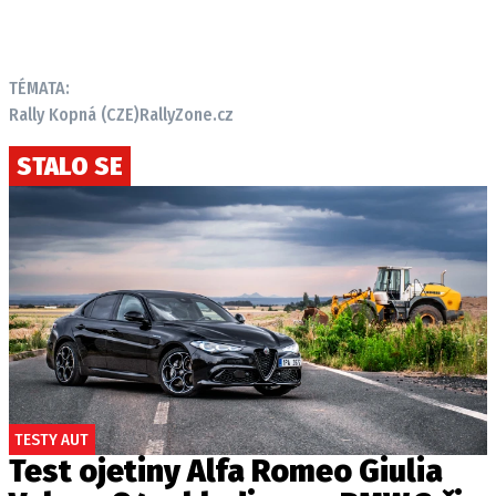
Provozovatelem serveru autoroad.cz je
TÉMATA:
INCORP MEDIA GROUP s.r.o., IČ: 118 23 054
Rally Kopná (CZE)
RallyZone.cz
STALO SE
TESTY AUT
Test ojetiny Alfa Romeo Giulia