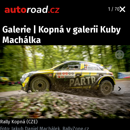
1 / 70
AUTA
Galerie | Kopná v galerii Kuby
TESTY AUT
Machálka
NOVINKY
EKO
SPY
HISTORIE
ZAJÍMAVOSTI
TECHNIKA
EKONOMIKA
ČESKÝ TRH
TUNING
Rally Kopná (CZE)
PROFI
Foto: Jakub Daniel Machálek, RallyZone.cz