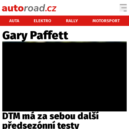
AUTA
AUTA
ELEKTRO
RALLY
MOTORSPORT
Gary Paffett
TESTY AUT
NOVINKY
EKO
SPY
HISTORIE
ZAJÍMAVOSTI
TECHNIKA
EKONOMIKA
ČESKÝ TRH
TUNING
DTM má za sebou další
PROFI
předsezónní testy