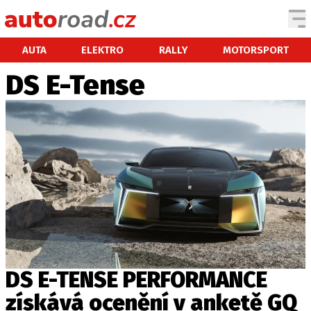
AUTA
AUTA
ELEKTRO
RALLY
MOTORSPORT
DS E-Tense
TESTY AUT
NOVINKY
EKO
SPY
HISTORIE
ZAJÍMAVOSTI
TECHNIKA
EKONOMIKA
ČESKÝ TRH
TUNING
DS E-TENSE PERFORMANCE
PROFI
získává ocenění v anketě GQ