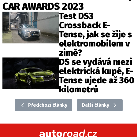
CAR AWARDS 2023
ELEKTRO
Test DS3
NOVINKY ZE SVĚTA EV
Crossback E-
TESTY ELEKTROMOBILŮ
Tense, jak se žije s
TRH S ELEKTROMOBILY
elektromobilem v
RALLY
zimě?
DS se vydává mezi
OSTATNÍ
elektrická kupé, E-
TISKOVKY
Tense ujede až 360
ROZHOVORY
kilometrů
DAKAR
Z DOMOVA
Předchozí články
Další články
ZE SVĚTA
MOTORSPORT