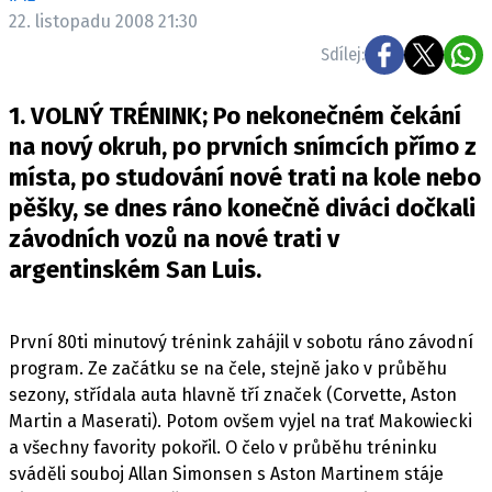
ELEKTRO
22. listopadu 2008 21:30
Sdílej:
NOVINKY ZE SVĚTA EV
TESTY ELEKTROMOBILŮ
1. VOLNÝ TRÉNINK; Po nekonečném čekání
TRH S ELEKTROMOBILY
na nový okruh, po prvních snímcích přímo z
místa, po studování nové trati na kole nebo
RALLY
pěšky, se dnes ráno konečně diváci dočkali
OSTATNÍ
závodních vozů na nové trati v
TISKOVKY
argentinském San Luis.
ROZHOVORY
DAKAR
První 80ti minutový trénink zahájil v sobotu ráno závodní
Z DOMOVA
program. Ze začátku se na čele, stejně jako v průběhu
sezony, střídala auta hlavně tří značek (Corvette, Aston
ZE SVĚTA
Martin a Maserati). Potom ovšem vyjel na trať Makowiecki
MOTORSPORT
a všechny favority pokořil. O čelo v průběhu tréninku
sváděli souboj Allan Simonsen s Aston Martinem stáje