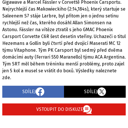
PIT LANE
Gigawave a Marcel Fässler v Corvettě Phoenix Carsportu.
Nejrychlejší čas Makowieckiho (2:14,184s), který startuje se
ČEŠI V AKCI
Saleenem S7 stáje Larbre, byl přitom jen o jednu setinu
FIA CEZ & POHÁRY
rychlejší než čas, kterého dosáhl Allan Simonsen na
MEZINÁRODNÍ SCÉNA
Astonu. Fässler na vítěze ztratil s jeho GMAC Phoenix
Carsport Corvette C6R šest desetin vteřiny. Uchazeči o titul
Hezemans a Gollin byli čtvrtí před dvojicí Maserati MC 12
SLEDUJTE NÁS NA
|
týmu Vitaphone. Tým PK Carsport byl sedmý před dvěma
domácími auty (Ferrari 550 Maranello) týmu ACA Argentina.
Máte příběh, fotku nebo video?
Tým SRT měl během tréninku menší problémy, proto zajel
Pošlete e-mail na autoroad.cz
jen 5 kol a musel se vrátit do boxů. Výsledky naleznete
zde.
ETICKÝ KODEX
SDÍLEJ
SDÍLEJ
KONTAKT
VYDAVATEL
VSTOUPIT DO DISKUZE
INZERCE
OSOBNÍ ÚDAJE / COOKIES