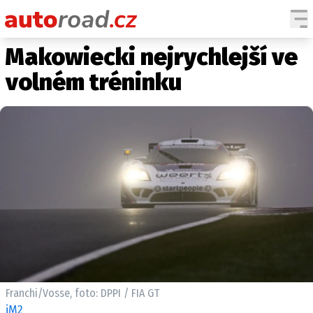
Makowiecki nejrychlejší ve
AUTA
volném tréninku
TESTY AUT
NOVINKY
EKO
SPY
HISTORIE
ZAJÍMAVOSTI
TECHNIKA
EKONOMIKA
ČESKÝ TRH
TUNING
Franchi/Vosse, foto: DPPI / FIA GT
PROFI
iM2